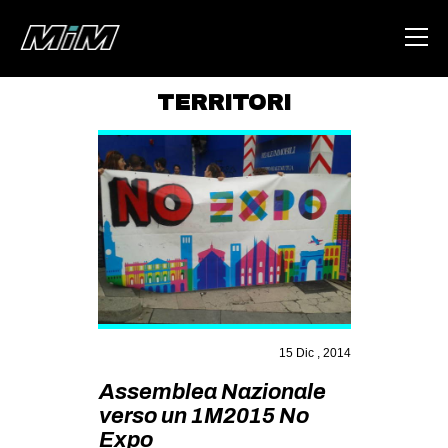
TERRITORI
HOME
ABOUT
AREA
DEGENERAZIONE
GAZA FREESTYLE
CSOA LAMBRETTA
MSM
15 Dic , 2014
STUDENTI TSUNAMI
Assemblea Nazionale
verso un 1M2015 No
ZAM
Expo