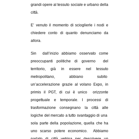
grandi opere al tessuto sociale e urbano della
CULTURE
città.
ARTE
E’ venuto il momento di scioglierle i nodi e
CINEMA
chiedere conto di quanto denunciamo da
MANIFESTI
allora.
MUSICA
Sin dall’inizio abbiamo osservato come
RECENSIONI
preoccupanti politiche di governo del
territorio, già in essere nel tessuto
INTERNAZIONALE
metropolitano, abbiano subito
AFRICA
un’accelerazione grazie al volano Expo, in
primis il PGT, di cui è unico orizzonte
AMERICHE
progettuale e temporale. I processi di
ESTREMO ORIENTE
trasformazione consegnano la città alle
EUROPA
logiche del mercato a tutto svantaggio di una
sola parte della popolazione, quella che ha
MEDIO ORIENTE
uno scarso potere economico. Abbiamo
MONDO
parlato di città vetrina per descrivere un