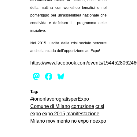
all’Università Statale di Milano, dalle 10.30
della mattina con workshop tematici e nel
pomeriggio per un’assemblea nazionale che
condivida e definisca il programma delle
iniziative.
Nel 2015 l’uscita dalla crisi sociale percorre
anche la strada dell’opposizione ad Expo!
https://www.facebook.com/events/154452806246
Mastodon
Facebook
Bluesky
Tag:
#iononlavorogratisperExpo
Comune di Milano
corruzione
crisi
expo
expo 2015
manifestazione
Milano
movimento
no expo
noexpo