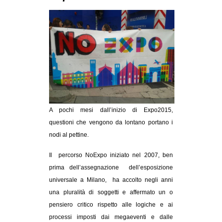
MILANO
MOBILITAZIONI
SPAZI
SPORT POPOLARE
MOVIMENTI
AMBIENTE
ANTIFASCISMO
A pochi mesi dall’inizio di Expo2015,
questioni che vengono da lontano portano i
DIRITTO ALL’ABITARE
nodi al pettine.
GENERI
Il percorso NoExpo iniziato nel 2007, ben
MIGRAZIONI
prima dell’assegnazione dell’esposizione
PRECARIATO
universale a Milano, ha accolto negli anni
una pluralità di soggetti e affermato un o
REPRESSIONE
pensiero critico rispetto alle logiche e ai
STUDENTI
processi imposti dai megaeventi e dalle