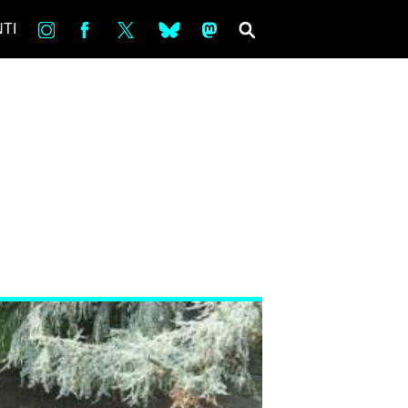
in
Fb
tw
bsky
ms
SEARCH
TI