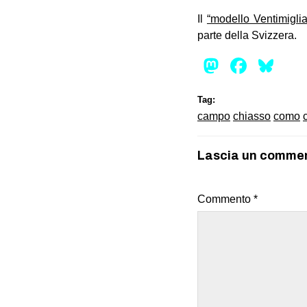
Il
“modello Ventimiglia
parte della Svizzera.
Mastod
Face
Bl
Tag:
campo
chiasso
como
Lascia un comme
Commento
*