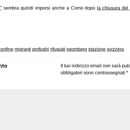
”
sembra quindi imporsi anche a Como dopo
la chiusura del
on
book
uesky
confine
migranti
profughi
rifugiati
sgombero
stazione
svizzera
nto
Il tuo indirizzo email non sarà pub
obbligatori sono contrassegnati
*