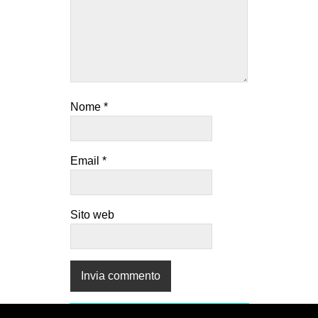
CULTURE
ARTE
CINEMA
MANIFESTI
Nome
*
MUSICA
RECENSIONI
Email
*
INTERNAZIONALE
AFRICA
AMERICHE
Sito web
ESTREMO ORIENTE
EUROPA
MEDIO ORIENTE
MONDO