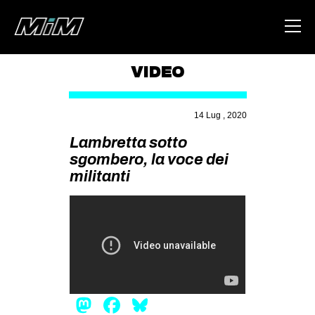
VIDEO
HOME
14 Lug , 2020
ABOUT
Lambretta sotto
AREA
sgombero, la voce dei
militanti
DEGENERAZIONE
GAZA FREESTYLE
CSOA LAMBRETTA
MSM
STUDENTI TSUNAMI
ZAM
Mastodon
Facebook
Bluesky