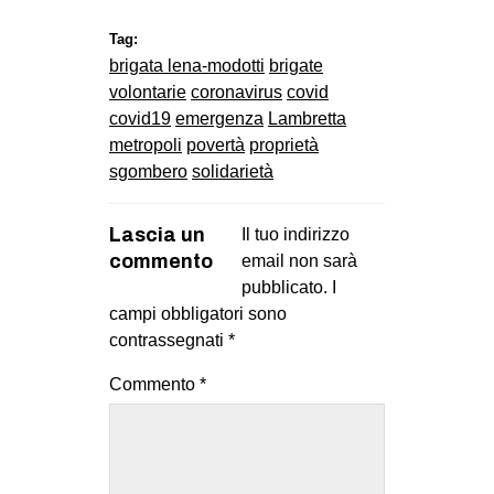
MILANO
Tag:
MOBILITAZIONI
brigata lena-modotti
brigate
SPAZI
volontarie
coronavirus
covid
covid19
emergenza
Lambretta
SPORT POPOLARE
metropoli
povertà
proprietà
MOVIMENTI
sgombero
solidarietà
AMBIENTE
Lascia un
Il tuo indirizzo
ANTIFASCISMO
commento
email non sarà
DIRITTO ALL’ABITARE
pubblicato.
I
campi obbligatori sono
GENERI
contrassegnati
*
MIGRAZIONI
Commento
*
PRECARIATO
REPRESSIONE
STUDENTI