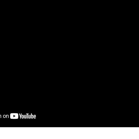
on
book
uesky