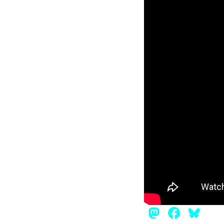
Mastod
Face
Bl