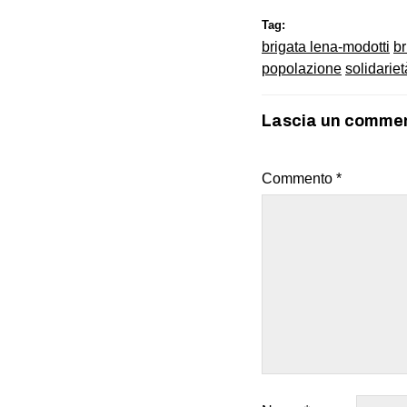
Tag:
brigata lena-modotti
br
popolazione
solidariet
Lascia un comme
Commento
*