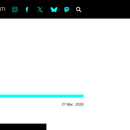
in
Fb
tw
bsky
ms
SEARCH
TI
27 Mar , 2020