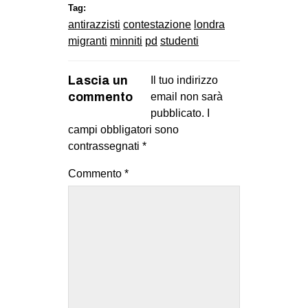
MILANO
Tag:
antirazzisti
contestazione
londra
MOBILITAZIONI
migranti
minniti
pd
studenti
SPAZI
SPORT POPOLARE
Lascia un
Il tuo indirizzo
commento
email non sarà
MOVIMENTI
pubblicato.
I
campi obbligatori sono
AMBIENTE
contrassegnati
*
ANTIFASCISMO
Commento
*
DIRITTO ALL’ABITARE
GENERI
MIGRAZIONI
PRECARIATO
REPRESSIONE
STUDENTI