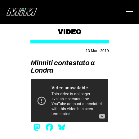
VIDEO
HOME
13 Mar , 2019
ABOUT
Minniti contestato a
AREA
Londra
DEGENERAZIONE
GAZA FREESTYLE
CSOA LAMBRETTA
MSM
STUDENTI TSUNAMI
Mastodon
Facebook
Bluesky
ZAM