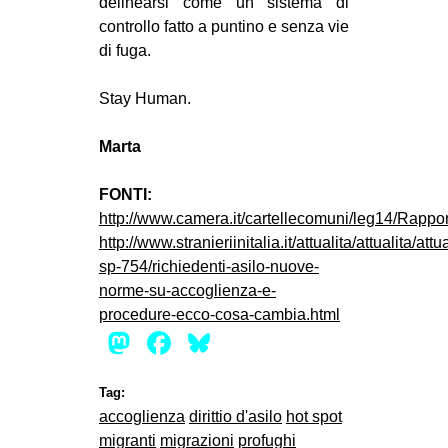
delinearsi come un sistema di
controllo fatto a puntino e senza vie
di fuga.
Stay Human.
Marta
FONTI:
http://www.camera.it/cartellecomuni/leg14/Rappo
http://www.stranieriinitalia.it/attualita/attualita/attua
sp-754/richiedenti-asilo-nuove-
norme-su-accoglienza-e-
procedure-ecco-cosa-cambia.html
Mastodon
Facebook
Bluesky
Tag:
accoglienza
dirittio d'asilo
hot spot
migranti
migrazioni
profughi