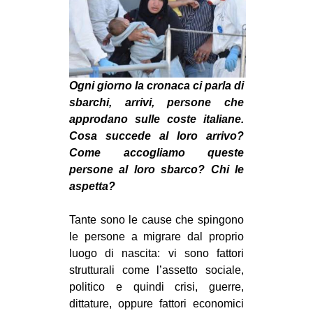
MILANO
MOBILITAZIONI
SPAZI
SPORT POPOLARE
Ogni giorno la cronaca ci parla di
sbarchi, arrivi, persone che
MOVIMENTI
approdano sulle coste italiane.
AMBIENTE
Cosa succede al loro arrivo?
Come accogliamo queste
ANTIFASCISMO
persone al loro sbarco? Chi le
DIRITTO ALL’ABITARE
aspetta?
GENERI
Tante sono le cause che spingono
MIGRAZIONI
le persone a migrare dal proprio
PRECARIATO
luogo di nascita: vi sono fattori
strutturali come l’assetto sociale,
REPRESSIONE
politico e quindi crisi, guerre,
STUDENTI
dittature, oppure fattori economici