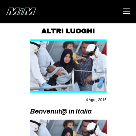
ALTRI LUOGHI
HOME
ABOUT
AREA
DEGENERAZIONE
GAZA FREESTYLE
CSOA LAMBRETTA
4 Ago , 2016
MSM
Benvenut@ in Italia
STUDENTI TSUNAMI
ZAM