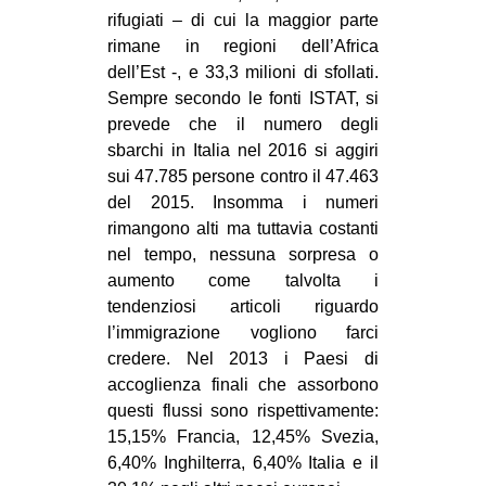
rifugiati – di cui la maggior parte
EVENTI
rimane in regioni dell’Africa
dell’Est -, e 33,3 milioni di sfollati.
in
Sempre secondo le fonti ISTAT, si
prevede che il numero degli
Fb
sbarchi in Italia nel 2016 si aggiri
tw
sui 47.785 persone contro il 47.463
del 2015. Insomma i numeri
bsky
rimangono alti ma tuttavia costanti
nel tempo, nessuna sorpresa o
ms
aumento come talvolta i
tendenziosi articoli riguardo
SEARCH
l’immigrazione vogliono farci
credere. Nel 2013 i Paesi di
accoglienza finali che assorbono
questi flussi sono rispettivamente:
15,15% Francia, 12,45% Svezia,
6,40% Inghilterra, 6,40% Italia e il