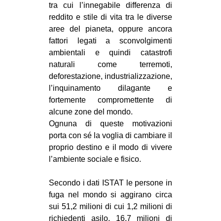
tra cui l’innegabile differenza di
CULTURE
reddito e stile di vita tra le diverse
ARTE
aree del pianeta, oppure ancora
fattori legati a sconvolgimenti
CINEMA
ambientali e quindi catastrofi
MANIFESTI
naturali come terremoti,
deforestazione, industrializzazione,
MUSICA
l’inquinamento dilagante e
RECENSIONI
fortemente compromettente di
alcune zone del mondo.
INTERNAZIONALE
Ognuna di queste motivazioni
AFRICA
porta con sé la voglia di cambiare il
proprio destino e il modo di vivere
AMERICHE
l’ambiente sociale e fisico.
ESTREMO ORIENTE
EUROPA
Secondo i dati ISTAT le persone in
fuga nel mondo si aggirano circa
MEDIO ORIENTE
sui 51,2 milioni di cui 1,2 milioni di
MONDO
richiedenti asilo, 16,7 milioni di