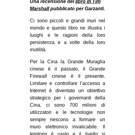
Una recensione del
libro di Tim
MILANO
Marshall
pubblicato per Garzanti.
MOBILITAZIONI
Ci sono piccoli e grandi muri nel
SPAZI
mondo e questo libro ne illustra i
SPORT POPOLARE
luoghi e le ragioni della loro
persistenza e a volte della loro
MOVIMENTI
inutilità.
AMBIENTE
Per la Cina la Grande Muraglia
ANTIFASCISMO
cinese è il passato, il Grande
Firewall cinese è il presente.
DIRITTO ALL’ABITARE
Limitare e controllare l’accesso a
GENERI
Internet è diventato un obiettivo
strategico per i governanti della
MIGRAZIONI
Cina, ci sono 700 milioni di
PRECARIATO
utilizzatori e le tecnologie non
REPRESSIONE
sempre riescono a formare un
muro elettronico invalicabile. Il
STUDENTI
territorio è vasto e il livello si