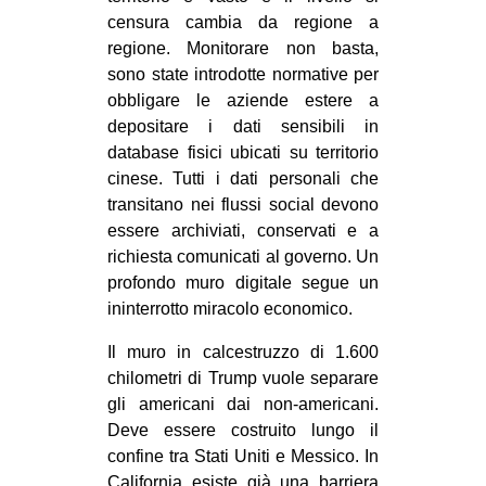
CULTURE
censura cambia da regione a
regione. Monitorare non basta,
ARTE
sono state introdotte normative per
CINEMA
obbligare le aziende estere a
depositare i dati sensibili in
MANIFESTI
database fisici ubicati su territorio
MUSICA
cinese. Tutti i dati personali che
transitano nei flussi social devono
RECENSIONI
essere archiviati, conservati e a
INTERNAZIONALE
richiesta comunicati al governo. Un
profondo
muro digitale segue un
AFRICA
ininterrotto miracolo economico.
AMERICHE
Il muro in calcestruzzo di 1.600
ESTREMO ORIENTE
chilometri di Trump vuole separare
EUROPA
gli americani dai non-americani.
Deve essere costruito lungo il
MEDIO ORIENTE
confine tra Stati Uniti e Messico. In
MONDO
California esiste già una barriera