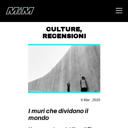
CULTURE
,
RECENSIONI
HOME
ABOUT
AREA
DEGENERAZIONE
GAZA FREESTYLE
CSOA LAMBRETTA
MSM
6 Mar , 2020
STUDENTI TSUNAMI
I muri che dividono il
mondo
ZAM