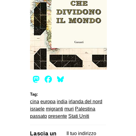
Mastodon
Facebook
Bluesky
Tag:
cina
europa
india
irlanda del nord
israele
migranti
muri
Palestina
passato
presente
Stati Uniti
Lascia un
Il tuo indirizzo