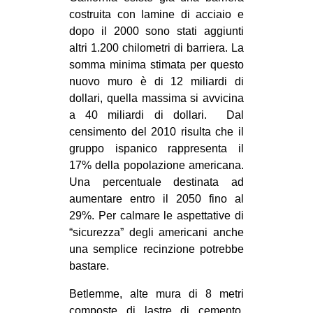
costruita con lamine di acciaio e
EVENTI
dopo il 2000 sono stati aggiunti
altri 1.200 chilometri di barriera. La
in
somma minima stimata per questo
Fb
nuovo muro è di 12 miliardi di
dollari, quella massima si avvicina
tw
a 40 miliardi di dollari. Dal
censimento del 2010 risulta che il
bsky
gruppo ispanico rappresenta il
17% della popolazione americana.
ms
Una percentuale destinata ad
aumentare entro il 2050 fino al
SEARCH
29%. Per calmare le aspettative di
“sicurezza” degli americani anche
una semplice recinzione potrebbe
bastare.
Betlemme, alte mura di 8 metri
composte di lastre di cemento,