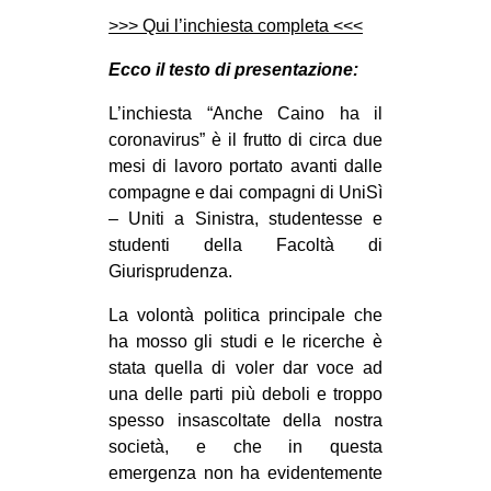
CULTURE
>>> Qui l’inchiesta completa <<<
ARTE
Ecco il testo di presentazione:
CINEMA
L’inchiesta “Anche Caino ha il
MANIFESTI
coronavirus” è il frutto di circa due
mesi di lavoro portato avanti dalle
MUSICA
compagne e dai compagni di UniSì
RECENSIONI
– Uniti a Sinistra, studentesse e
studenti della Facoltà di
INTERNAZIONALE
Giurisprudenza.
AFRICA
La volontà politica principale che
AMERICHE
ha mosso gli studi e le ricerche è
ESTREMO ORIENTE
stata quella di voler dar voce ad
una delle parti più deboli e troppo
EUROPA
spesso insascoltate della nostra
MEDIO ORIENTE
società, e c
he in questa
emergenza non ha evidentemente
MONDO