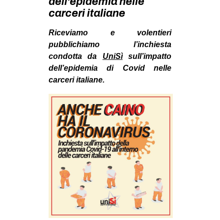
dell’epidemia nelle
MILANO
carceri italiane
MOBILITAZIONI
Riceviamo e volentieri
SPAZI
pubblichiamo l’inchiesta
SPORT POPOLARE
condotta da
UniSì
sull’impatto
dell’epidemia di Covid nelle
MOVIMENTI
carceri italiane.
AMBIENTE
ANTIFASCISMO
DIRITTO ALL’ABITARE
GENERI
MIGRAZIONI
PRECARIATO
REPRESSIONE
STUDENTI