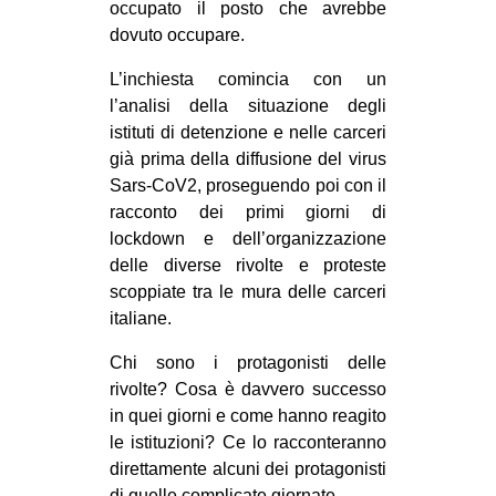
occupato il posto che avrebbe
EVENTI
dovuto occupare.
in
L’inchiesta comincia con un
l’analisi della situazione degli
Fb
istituti di detenzione e nelle carceri
già prima della diffusione del virus
tw
Sars-CoV2, proseguendo poi con il
racconto dei primi giorni di
bsky
lockdown e dell’organizzazione
delle diverse rivolte e proteste
ms
scoppiate tra le mura delle carceri
italiane.
SEARCH
Chi sono i protagonisti delle
rivolte? Cosa è davvero successo
in quei giorni e come hanno reagito
le istituzioni? Ce lo racconteranno
direttamente alcuni dei protagonisti
di quelle complicate giornate.