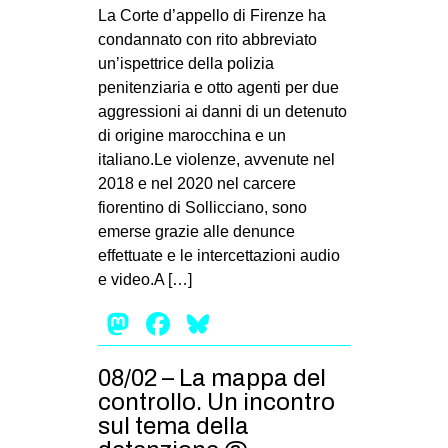
MILANO
La Corte d’appello di Firenze ha
condannato con rito abbreviato
MOBILITAZIONI
un’ispettrice della polizia
SPAZI
penitenziaria e otto agenti per due
aggressioni ai danni di un detenuto
SPORT POPOLARE
di origine marocchina e un
MOVIMENTI
italiano.Le violenze, avvenute nel
2018 e nel 2020 nel carcere
AMBIENTE
fiorentino di Sollicciano, sono
ANTIFASCISMO
emerse grazie alle denunce
effettuate e le intercettazioni audio
DIRITTO ALL’ABITARE
e video.A […]
GENERI
Mastodon
Facebook
Bluesky
MIGRAZIONI
PRECARIATO
08/02 – La mappa del
REPRESSIONE
controllo. Un incontro
sul tema della
STUDENTI