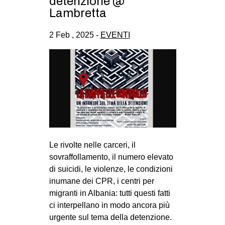
detenzione @
CULTURE
Lambretta
ARTE
2 Feb , 2025 -
EVENTI
CINEMA
MANIFESTI
MUSICA
RECENSIONI
INTERNAZIONALE
AFRICA
Le rivolte nelle carceri, il
AMERICHE
sovraffollamento, il numero elevato
ESTREMO ORIENTE
di suicidi, le violenze, le condizioni
inumane dei CPR, i centri per
EUROPA
migranti in Albania: tutti questi fatti
MEDIO ORIENTE
ci interpellano in modo ancora più
urgente sul tema della detenzione.
MONDO