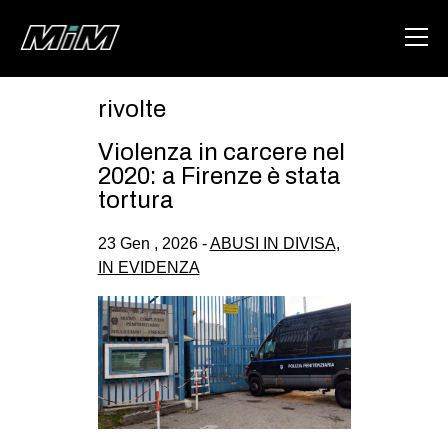
rivolte
HOME
Violenza in carcere nel
ABOUT
2020: a Firenze è stata
tortura
AREA
23 Gen , 2026 -
ABUSI IN DIVISA
,
DEGENERAZIONE
IN EVIDENZA
GAZA FREESTYLE
CSOA LAMBRETTA
MSM
STUDENTI TSUNAMI
ZAM