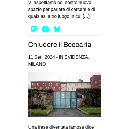
Vi aspettiamo nel nostro nuovo
EVENTI
spazio per parlare di carcere e di
qualsiasi altro luogo in cui […]
in
Mastodon
Facebook
Bluesky
Fb
Chiudere il Beccaria
tw
11 Set , 2024 -
IN EVIDENZA
,
bsky
MILANO
ms
SEARCH
Una frase diventata famosa dice