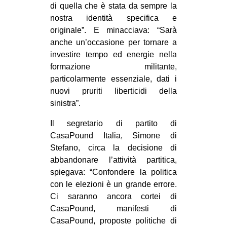
di quella che è stata da sempre la
EVENTI
nostra identità specifica e
originale”. E minacciava: “Sarà
in
anche un’occasione per tornare a
investire tempo ed energie nella
Fb
formazione militante,
particolarmente essenziale, dati i
tw
nuovi pruriti liberticidi della
sinistra”.
bsky
Il segretario di partito di
ms
CasaPound Italia, Simone di
Stefano, circa la decisione di
SEARCH
abbandonare l’attività partitica,
spiegava: “Confondere la politica
con le elezioni è un grande errore.
Ci saranno ancora cortei di
CasaPound, manifesti di
CasaPound, proposte politiche di