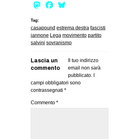
Mastodon
Facebook
Bluesky
Tag:
casapound
estrema destra
fascisti
iannone
Lega
movimento
partito
salvini
sovranismo
Lascia un
Il tuo indirizzo
commento
email non sarà
pubblicato.
I
campi obbligatori sono
contrassegnati
*
Commento
*