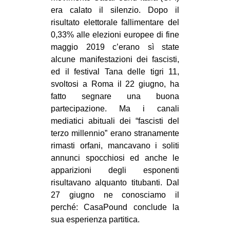
MILANO
era calato il silenzio. Dopo il
risultato elettorale fallimentare del
MOBILITAZIONI
0,33% alle elezioni europee di fine
SPAZI
maggio 2019 c’erano sì state
SPORT POPOLARE
alcune manifestazioni dei fascisti,
ed il festival Tana delle tigri 11,
MOVIMENTI
svoltosi a Roma il 22 giugno, ha
fatto segnare una buona
AMBIENTE
partecipazione. Ma i canali
ANTIFASCISMO
mediatici abituali dei “fascisti del
DIRITTO ALL’ABITARE
terzo millennio” erano stranamente
rimasti orfani, mancavano i soliti
GENERI
annunci spocchiosi ed anche le
MIGRAZIONI
apparizioni degli esponenti
risultavano alquanto titubanti. Dal
PRECARIATO
27 giugno ne conosciamo il
REPRESSIONE
perché: CasaPound conclude la
STUDENTI
sua esperienza partitica.