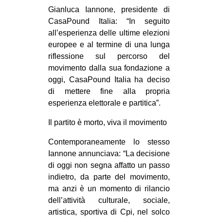
CULTURE
Gianluca Iannone, presidente di
CasaPound Italia: “In seguito
ARTE
all’esperienza delle ultime elezioni
CINEMA
europee e al termine di una lunga
riflessione sul percorso del
MANIFESTI
movimento dalla sua fondazione a
MUSICA
oggi, CasaPound Italia ha deciso
di mettere fine alla propria
RECENSIONI
esperienza elettorale e partitica”.
INTERNAZIONALE
Il partito è morto, viva il movimento
AFRICA
Contemporaneamente lo stesso
AMERICHE
Iannone annunciava: “La decisione
ESTREMO ORIENTE
di oggi non segna affatto un passo
indietro, da parte del movimento,
EUROPA
ma anzi è un momento di rilancio
MEDIO ORIENTE
dell’attività culturale, sociale,
MONDO
artistica, sportiva di Cpi, nel solco