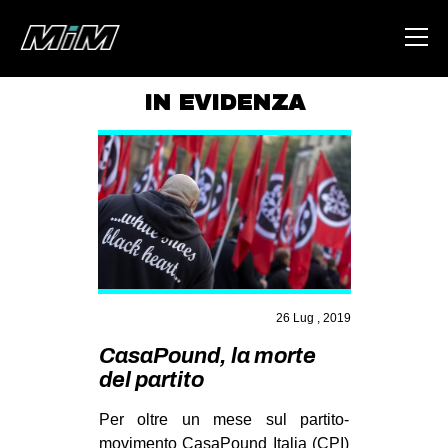
IN EVIDENZA
HOME
ABOUT
AREA
DEGENERAZIONE
GAZA FREESTYLE
CSOA LAMBRETTA
26 Lug , 2019
MSM
CasaPound, la morte
del partito
STUDENTI TSUNAMI
ZAM
Per oltre un mese sul partito-
movimento CasaPound Italia (CPI)