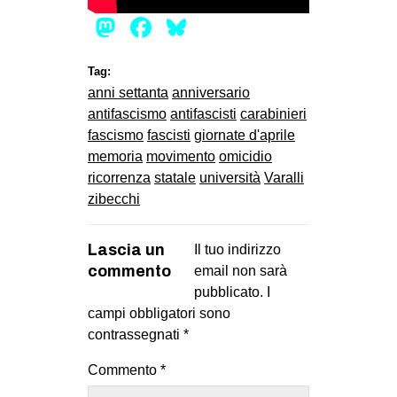
Mastodon
Facebook
Bluesky
Tag:
anni settanta
anniversario
antifascismo
antifascisti
carabinieri
fascismo
fascisti
giornate d'aprile
memoria
movimento
omicidio
ricorrenza
statale
università
Varalli
zibecchi
Lascia un
Il tuo indirizzo
commento
email non sarà
pubblicato.
I
campi obbligatori sono
contrassegnati
*
Commento
*