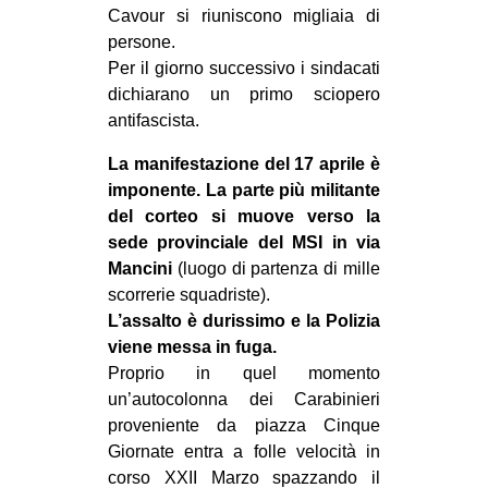
Cavour si riuniscono migliaia di
CULTURE
persone.
ARTE
Per il giorno successivo i sindacati
dichiarano un primo sciopero
CINEMA
antifascista.
MANIFESTI
La manifestazione del 17 aprile è
MUSICA
imponente. La parte più militante
RECENSIONI
del corteo si muove verso la
sede provinciale del MSI in via
INTERNAZIONALE
Mancini
(luogo di partenza di mille
AFRICA
scorrerie squadriste).
L’assalto è durissimo e la Polizia
AMERICHE
viene messa in fuga.
ESTREMO ORIENTE
Proprio in quel momento
un’autocolonna dei Carabinieri
EUROPA
proveniente da piazza Cinque
MEDIO ORIENTE
Giornate entra a folle velocità in
MONDO
corso XXII Marzo spazzando il