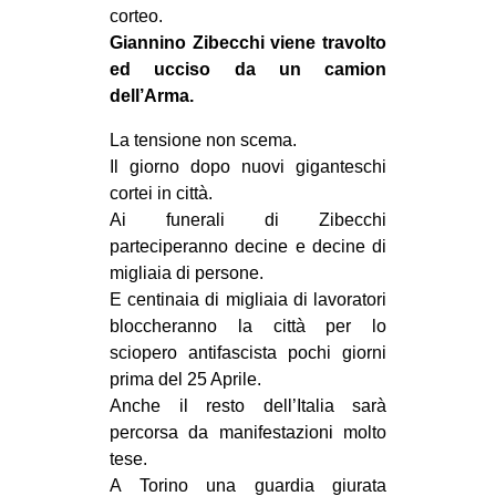
corteo.
EVENTI
Giannino Zibecchi viene travolto
ed ucciso da un camion
in
dell’Arma.
Fb
La tensione non scema.
Il giorno dopo nuovi giganteschi
tw
cortei in città.
Ai funerali di Zibecchi
bsky
parteciperanno decine e decine di
migliaia di persone.
ms
E centinaia di migliaia di lavoratori
bloccheranno la città per lo
SEARCH
sciopero antifascista pochi giorni
prima del 25 Aprile.
Anche il resto dell’Italia sarà
percorsa da manifestazioni molto
tese.
A Torino una guardia giurata