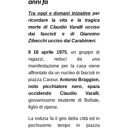
anni fa
MILANO
MOBILITAZIONI
Tra oggi e domani iniziative
per
ricordare la vita e la tragica
SPAZI
morte di Claudio Varalli ucciso
SPORT POPOLARE
dai fascisti e di Giannino
Zibecchi ucciso dai Carabinieri.
MOVIMENTI
Il 16 aprile 1975
, un gruppo di
AMBIENTE
ragazzi, reduci da una
ANTIFASCISMO
manifestazione per la casa viene
affrontato da un nucleo di fascisti in
DIRITTO ALL’ABITARE
piazza Cavour.
Antonio Braggion,
GENERI
noto picchiatore nero, spara
MIGRAZIONI
uccidendo Claudio Varalli
,
giovanissimo studente di Bollate,
PRECARIATO
figlio di operai.
REPRESSIONE
La notizia fa il giro della città ed in
STUDENTI
pochissimo tempo in piazza