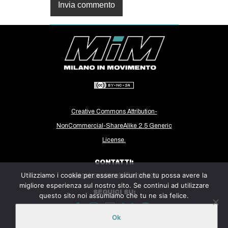
Creative Commons Attribution-
NonCommercial-ShareAlike 2.5 Generic
License.
CONTATTI:
Utilizziamo i cookie per essere sicuri che tu possa avere la
milanoinmovimento@gmail.com
migliore esperienza sul nostro sito. Se continui ad utilizzare
SEGUICI SU:
questo sito noi assumiamo che tu ne sia felice.
Ok
Sito ospitato sulla piattaforma
Midala