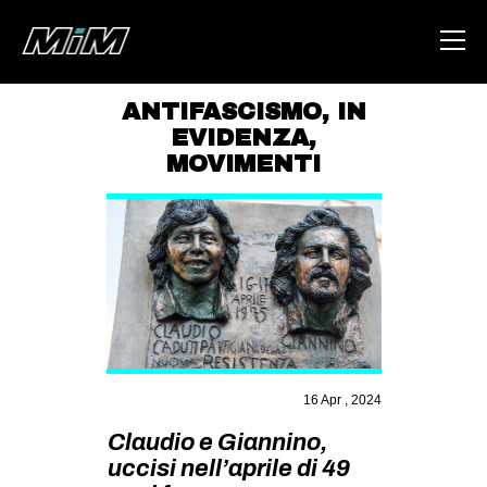
ANTIFASCISMO
,
IN
EVIDENZA
,
HOME
MOVIMENTI
ABOUT
AREA
DEGENERAZIONE
GAZA FREESTYLE
CSOA LAMBRETTA
MSM
16 Apr , 2024
STUDENTI TSUNAMI
Claudio e Giannino,
ZAM
uccisi nell’aprile di 49