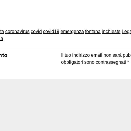
on
book
uesky
ta
coronavirus
covid
covid19
emergenza
fontana
inchieste
Leg
ia
nto
Il tuo indirizzo email non sarà pub
obbligatori sono contrassegnati
*