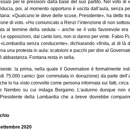
sasi per le pressioni dalla base del suo partito. Nel voto di i
sfiducia, poi, al momento opportuno è uscita dall’aula, senza p
tana: «Qualcuno le deve delle scuse, Presidente», ha detto tra
zione di voto. «Ho comunicato a Renzi l’intenzione di non sotto
icata al termine della seduta – anche se il voto favorevole era 
. Le opposizioni, dal canto loro, non si danno per vinte. Fabio 
 «Lombardia senza conducente», dichiarando «finita, al di là de
na una protesta in aula: scatoloni e pacchi per dire al Governato
 è abbastanza. Fontana resta in sella.
ieste: la prima, nella quale il Governatore è formalmente ind
a di 75.000 camici (poi commutata in donazione) da parte dell
 che lo ha visto coinvolto come persona informata sui fatti, circ
e Nembro su cui indaga Bergamo. L’autunno dunque non s
l Presidente della Lombardia che a breve dovrebbe comparire
chio
 settembre 2020