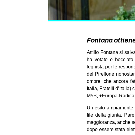
Fontana ottiene 
Attilio Fontana si salv
ha votato e bocciato 
leghista per le respon
del Pirellone nonostan
ombre, che ancora fat
Italia, Fratelli d’Itali
M5S, +Europa-Radicali
Un esito ampiamente p
file della giunta. Pa
maggioranza, anche se n
dopo essere stata elet