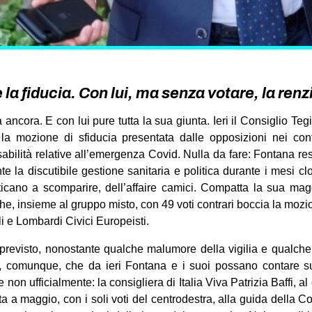
la fiducia. Con lui, ma senza votare, la renz
a ancora. E con lui pure tutta la sua giunta. Ieri il Consiglio T
la mozione di sfiducia presentata dalle opposizioni nei con
sabilità relative all’emergenza Covid. Nulla da fare: Fontana res
te la discutibile gestione sanitaria e politica durante i mesi c
icano a scomparire, dell’affaire camici. Compatta la sua ma
a) che, insieme al gruppo misto, con 49 voti contrari boccia la mozi
 e Lombardi Civici Europeisti.
revisto, nonostante qualche malumore della vigilia e qualche
re, comunque, che da ieri Fontana e i suoi possano contare s
on ufficialmente: la consigliera di Italia Viva Patrizia Baffi, a
ta a maggio, con i soli voti del centrodestra, alla guida della 