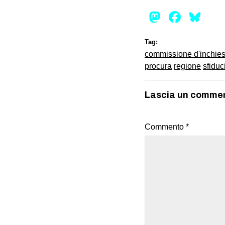
Mastod
Face
Bl
Tag:
commissione d'inchies
procura
regione
sfiduc
Lascia un comme
Commento
*