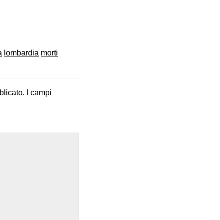
a
lombardia
morti
blicato.
I campi