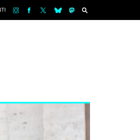
in
Fb
tw
bsky
ms
SEARCH
TI