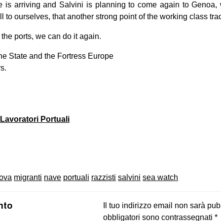
e is arriving and Salvini is planning to come again to Genoa,
ll to ourselves, that another strong point of the working class trad
he ports, we can do it again.
the State and the Fortress Europe
s.
Lavoratori Portuali
on
book
uesky
ova
migranti
nave
portuali
razzisti
salvini
sea watch
nto
Il tuo indirizzo email non sarà pub
obbligatori sono contrassegnati
*