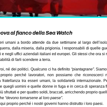
enova al fianco della Sea Watch
ri umani a bordo attende da due settimane al largo dell’iso
uerra, dalla miseria, dalla prigioni
a. I responsabili di quelle gu
e negli uffici aziendali italiani ed europei. Gli stessi che ora 
ilità di farli scendere a terra.
i, né dei politici. Qualcuno ci ha definito
“piantagrane”
. Siamo
roprio perché lavoratori, non possiamo che riconoscerci ne
 fratellanza tra esseri umani, la solidarietà internazionale.
he quegli uomini e quelle donne in fuga e in cerca di speranza fi
 più sfruttati e per quattro soldi, braccati, arricchendo proprio quel
che
“devono tornarsene al loro paese”
.
i proprio perché i nostri governi hanno distrutto i loro paesi.