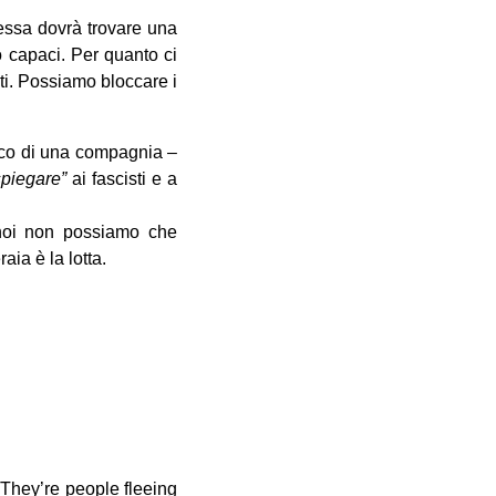
essa dovrà trovare una
no capaci. Per quanto ci
uti. Possiamo bloccare i
rico di una compagnia –
spiegare”
ai fascisti e a
 noi non possiamo che
aia è la lotta.
They’re people fleeing