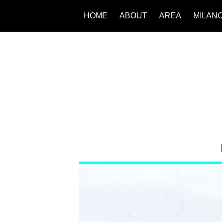
HOME
ABOUT
AREA
MILAN