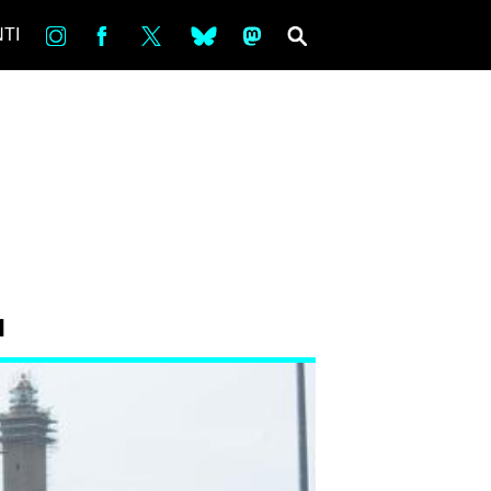
in
Fb
tw
bsky
ms
SEARCH
TI
I