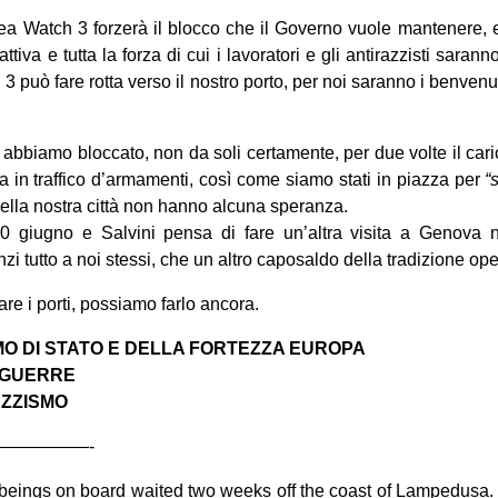
a Watch 3 forzerà il blocco che il Governo vuole mantenere, 
attiva e tutta la forza di cui i lavoratori e gli antirazzisti saran
3 può fare rotta verso il nostro porto, per noi saranno i benven
 abbiamo bloccato, non da soli certamente, per due volte il ca
ta in traffico d’armamenti, così come siamo stati in piazza per
“
nella nostra città non hanno alcuna speranza.
 30 giugno e Salvini pensa di fare un’altra visita a Genova
anzi tutto a noi stessi, che un altro caposaldo della tradizione oper
e i porti, possiamo farlo ancora.
MO DI STATO E DELLA FORTEZZA EUROPA
E GUERRE
AZZISMO
—————-
beings on board waited two weeks off the coast of Lampedusa. 