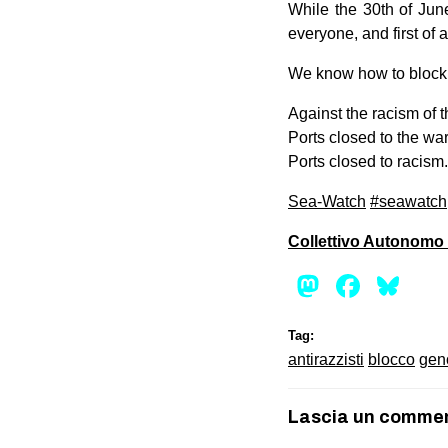
While the 30th of Jun
everyone, and first of a
We know how to block t
Against the racism of 
Ports closed to the war
Ports closed to racism.
Sea-Watch
#
seawatch
Collettivo Autonomo 
Mastod
Face
Bl
Tag:
antirazzisti
blocco
gen
Lascia un comme