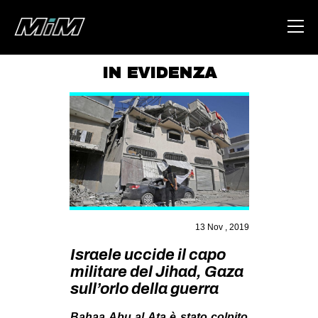
IN EVIDENZA
HOME
ABOUT
AREA
DEGENERAZIONE
GAZA FREESTYLE
CSOA LAMBRETTA
13 Nov , 2019
MSM
Israele uccide il capo
militare del Jihad, Gaza
STUDENTI TSUNAMI
sull’orlo della guerra
ZAM
Bahaa Abu al Ata è stato colpito