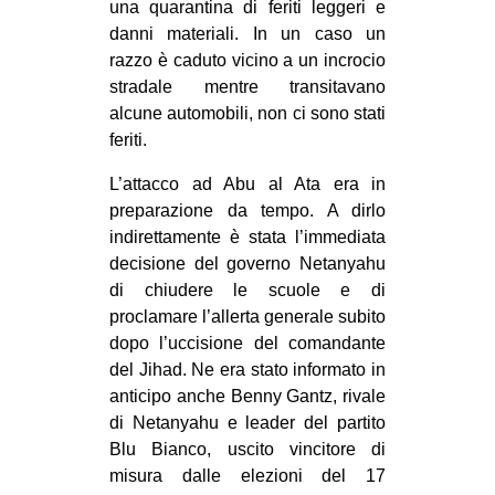
una quarantina di feriti leggeri e
EVENTI
danni materiali. In un caso un
razzo è caduto vicino a un incrocio
in
stradale mentre transitavano
alcune automobili, non ci sono stati
Fb
feriti.
tw
L’attacco ad Abu al Ata era in
preparazione da tempo. A dirlo
bsky
indirettamente è stata l’immediata
decisione del governo Netanyahu
ms
di chiudere le scuole e di
proclamare l’allerta generale subito
SEARCH
dopo l’uccisione del comandante
del Jihad. Ne era stato informato in
anticipo anche Benny Gantz, rivale
di Netanyahu e leader del partito
Blu Bianco, uscito vincitore di
misura dalle elezioni del 17