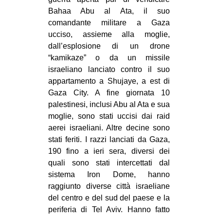
CULTURE
Bahaa Abu al Ata, il suo
comandante militare a Gaza
ARTE
ucciso, assieme alla moglie,
CINEMA
dall’esplosione di un drone
“kamikaze” o da un missile
MANIFESTI
israeliano lanciato contro il suo
MUSICA
appartamento a Shujaye, a est di
RECENSIONI
Gaza City. A fine giornata 10
palestinesi, inclusi Abu al Ata e sua
INTERNAZIONALE
moglie, sono stati uccisi dai raid
aerei israeliani. Altre decine sono
AFRICA
stati feriti. I razzi lanciati da Gaza,
AMERICHE
190 fino a ieri sera, diversi dei
ESTREMO ORIENTE
quali sono stati intercettati dal
sistema Iron Dome, hanno
EUROPA
raggiunto diverse città israeliane
MEDIO ORIENTE
del centro e del sud del paese e la
periferia di Tel Aviv. Hanno fatto
MONDO