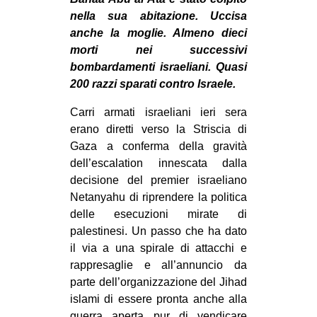
MILANO
nella sua abitazione. Uccisa
MOBILITAZIONI
anche la moglie. Almeno dieci
morti nei successivi
SPAZI
bombardamenti israeliani. Quasi
SPORT POPOLARE
200 razzi sparati contro Israele.
MOVIMENTI
Carri armati israeliani ieri sera
erano diretti verso la Striscia di
AMBIENTE
Gaza a conferma della gravità
ANTIFASCISMO
dell’escalation innescata dalla
decisione del premier israeliano
DIRITTO ALL’ABITARE
Netanyahu di riprendere la politica
GENERI
delle esecuzioni mirate di
MIGRAZIONI
palestinesi. Un passo che ha dato
il via a una spirale di attacchi e
PRECARIATO
rappresaglie e all’annuncio da
REPRESSIONE
parte dell’organizzazione del Jihad
islami di essere pronta anche alla
STUDENTI
guerra aperta pur di vendicare