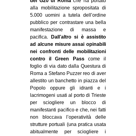
del G20 di Roma
che ha portato
alla mobilitazione spropositata di
EVENTI
5.000 uomini a tutela dell’ordine
in
pubblico per contrastare una bella
manifestazione di massa e
Fb
pacifica.
Dall’altro si è assistito
ad alcune misure assai opinabili
tw
nei confronti delle mobilitazioni
contro il Green Pass
come il
bsky
foglio di via dato dalla Questura di
Roma a Stefano Puzzer reo di aver
ms
allestito un banchetto in piazza del
Popolo oppure gli idranti e i
SEARCH
lacrimogeni usati al porto di Trieste
per sciogliere un blocco di
manifestanti pacifico e che, nei fatti
non bloccava l’operatività delle
strutture portuali (una pratica usata
abitualmente per sciogliere i