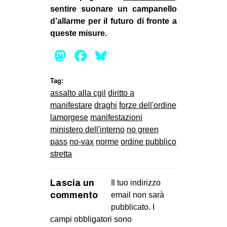
sentire suonare un campanello
d’allarme per il futuro di fronte a
queste misure.
Mastodon
Facebook
Bluesky
Tag:
assalto alla cgil
diritto a
manifestare
draghi
forze dell'ordine
lamorgese
manifestazioni
ministero dell'interno
no green
pass
no-vax
norme
ordine pubblico
stretta
Lascia un
Il tuo indirizzo
commento
email non sarà
pubblicato.
I
campi obbligatori sono