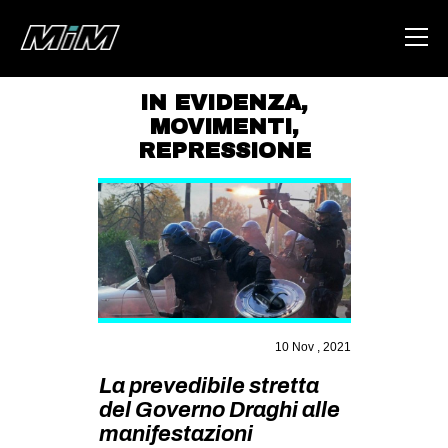
IN EVIDENZA
,
MOVIMENTI
,
HOME
REPRESSIONE
ABOUT
AREA
DEGENERAZIONE
GAZA FREESTYLE
CSOA LAMBRETTA
10 Nov , 2021
MSM
La prevedibile stretta
STUDENTI TSUNAMI
del Governo Draghi alle
ZAM
manifestazioni