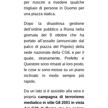
per riuscire a rivedere qualche
CULTURE
migliaio di persone in Duomo per
ARTE
una piazza statica.
CINEMA
Dopo la disastrosa gestione
dell’ordine pubblico a Roma nella
MANIFESTI
giornata del 9 ottobre che ha
MUSICA
portato all’assalto (annunciato dal
RECENSIONI
palco di piazza del Popolo) della
sede nazionale della CGIL e per il
INTERNAZIONALE
quale, stranamente, Prefetto e
AFRICA
Questore sono rimasti al loro posto,
le cose si sono mosse su un piano
AMERICHE
inclinato in modo sempre più
ESTREMO ORIENTE
rapido.
EUROPA
Da un lato si è assistito alla vera e
MEDIO ORIENTE
propria
campagna di terrorismo
mediatico in stile G8 2001 in vista
MONDO