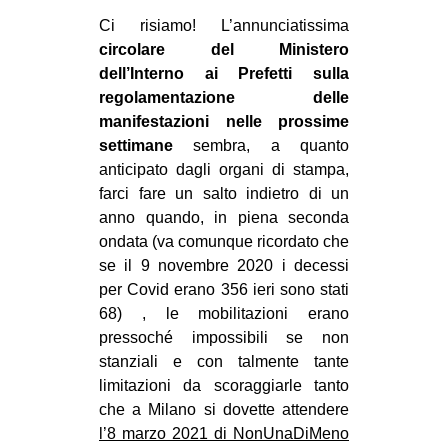
MILANO
Ci risiamo! L’annunciatissima
MOBILITAZIONI
circolare del Ministero
dell’Interno ai Prefetti sulla
SPAZI
regolamentazione delle
SPORT POPOLARE
manifestazioni nelle prossime
settimane
sembra, a quanto
MOVIMENTI
anticipato dagli organi di stampa,
AMBIENTE
farci fare un salto indietro di un
anno quando, in piena seconda
ANTIFASCISMO
ondata (va comunque ricordato che
DIRITTO ALL’ABITARE
se il 9 novembre 2020 i decessi
per Covid erano 356 ieri sono stati
GENERI
68) , le mobilitazioni erano
MIGRAZIONI
pressoché impossibili se non
PRECARIATO
stanziali e con talmente tante
limitazioni da scoraggiarle tanto
REPRESSIONE
che a Milano si dovette attendere
STUDENTI
l’8 marzo 2021 di NonUnaDiMeno