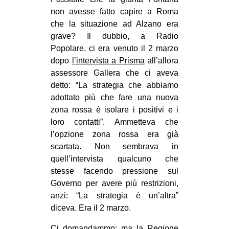
CULTURE
non avesse fatto capire a Roma
che la situazione ad Alzano era
ARTE
grave? Il dubbio, a Radio
CINEMA
Popolare, ci era venuto il 2 marzo
dopo
l’intervista a Prisma
all’allora
MANIFESTI
assessore Gallera che ci aveva
MUSICA
detto: “La strategia che abbiamo
RECENSIONI
adottato più che fare una nuova
zona rossa è isolare i positivi e i
INTERNAZIONALE
loro contatti”. Ammetteva che
l’opzione zona rossa era già
AFRICA
scartata. Non sembrava in
AMERICHE
quell’intervista qualcuno che
ESTREMO ORIENTE
stesse facendo pressione sul
Governo per avere più restrizioni,
EUROPA
anzi: “La strategia è un’altra”
MEDIO ORIENTE
diceva. Era il 2 marzo.
MONDO
Ci domandammo: ma la Regione