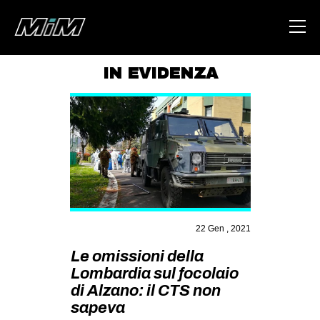
IN EVIDENZA
HOME
ABOUT
AREA
DEGENERAZIONE
GAZA FREESTYLE
CSOA LAMBRETTA
22 Gen , 2021
MSM
Le omissioni della
Lombardia sul focolaio
STUDENTI TSUNAMI
di Alzano: il CTS non
ZAM
sapeva