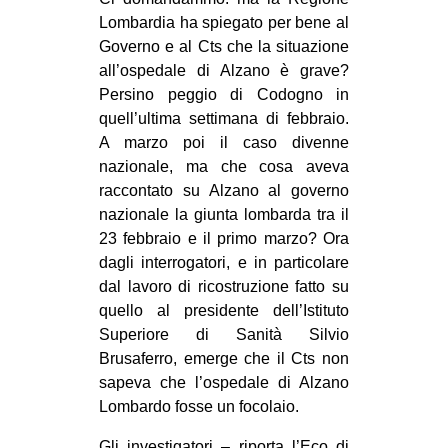
Lombardia ha spiegato per bene al
EVENTI
Governo e al Cts che la situazione
all’ospedale di Alzano è grave?
in
Persino peggio di Codogno in
Fb
quell’ultima settimana di febbraio.
A marzo poi il caso divenne
tw
nazionale, ma che cosa aveva
raccontato su Alzano al governo
bsky
nazionale la giunta lombarda tra il
23 febbraio e il primo marzo? Ora
ms
dagli interrogatori, e in particolare
dal lavoro di ricostruzione fatto su
SEARCH
quello al presidente dell’Istituto
Superiore di Sanità Silvio
Brusaferro, emerge che il Cts non
sapeva che l’ospedale di Alzano
Lombardo fosse un focolaio.
Gli investigatori – riporta l’Eco di