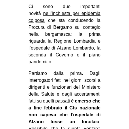
MILANO
Ci sono due importanti
MOBILITAZIONI
novità
nell’inchiesta per epidemia
colposa
che sta conducendo la
SPAZI
Procura di Bergamo sul contagio
SPORT POPOLARE
nella bergamasca: la prima
riguarda la Regione Lombardia e
MOVIMENTI
l’ospedale di Alzano Lombardo, la
AMBIENTE
seconda il Governo e il piano
pandemico.
ANTIFASCISMO
Partiamo dalla prima. Dagli
DIRITTO ALL’ABITARE
interrogatori fatti nei giorni scorsi a
GENERI
dirigenti e funzionari del Ministero
MIGRAZIONI
della Salute e dagli accertamenti
fatti su quelli passati
è emerso che
PRECARIATO
a fine febbraio il Cts nazionale
REPRESSIONE
non sapeva che l’ospedale di
Alzano fosse un focolaio.
STUDENTI
Possibile che la giunta Fontana