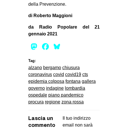
della Prevenzione.
di Roberto Maggioni
da Radio Popolare del 21
gennaio 2021
Mastodon
Facebook
Bluesky
Tag:
alzano
bergamo
chiusura
coronavirus
covid
covid19
cts
epidemia colposa
fontana
gallera
governo
indagine
lombardia
ospedale
piano pandemico
procura
regione
zona rossa
Lascia un
Il tuo indirizzo
commento
email non sarà