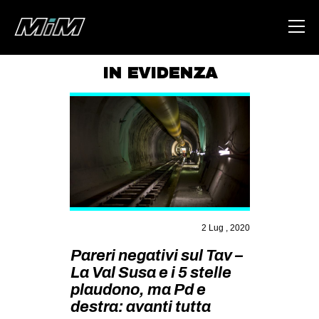
IN EVIDENZA
HOME
ABOUT
AREA
DEGENERAZIONE
GAZA FREESTYLE
CSOA LAMBRETTA
2 Lug , 2020
MSM
Pareri negativi sul Tav –
La Val Susa e i 5 stelle
STUDENTI TSUNAMI
plaudono, ma Pd e
ZAM
destra: avanti tutta