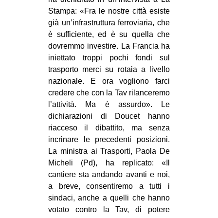
CULTURE
Stampa: «Fra le nostre città esiste
già un’infrastruttura ferroviaria, che
ARTE
è sufficiente, ed è su quella che
CINEMA
dovremmo investire. La Francia ha
iniettato troppi pochi fondi sul
MANIFESTI
trasporto merci su rotaia a livello
MUSICA
nazionale. E ora vogliono farci
RECENSIONI
credere che con la Tav rilanceremo
l’attività. Ma è assurdo». Le
INTERNAZIONALE
dichiarazioni di Doucet hanno
riacceso il dibattito, ma senza
AFRICA
incrinare le precedenti posizioni.
AMERICHE
La ministra ai Trasporti, Paola De
ESTREMO ORIENTE
Micheli (Pd), ha replicato: «Il
cantiere sta andando avanti e noi,
EUROPA
a breve, consentiremo a tutti i
MEDIO ORIENTE
sindaci, anche a quelli che hanno
votato contro la Tav, di potere
MONDO