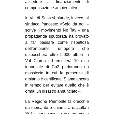
accedere ai finanziamenti di
EVENTI
compensazione ambientale».
In Val di Susa si plaude, invece, al
in
sindaco francese: «Solo da noi –
Fb
scrive il movimento No Tav – una
propaganda spudorata ha provato
tw
a far passare come rispettosa
dell’ambiente un’opera che
bsky
disboscherà oltre 5.000 alberi in
Val Clarea ed emetterà 10 mila
ms
tonnellate di Co2 perforando un
massiccio in cui la presenza di
SEARCH
amianto è certificata. Siamo ancora
in tempo per evitare quello che è
ormai un disastro annunciato».
La Regione Piemonte fa orecchie
da mercante e chiama a raccolta i
Sì Tav per un vertice, in programma