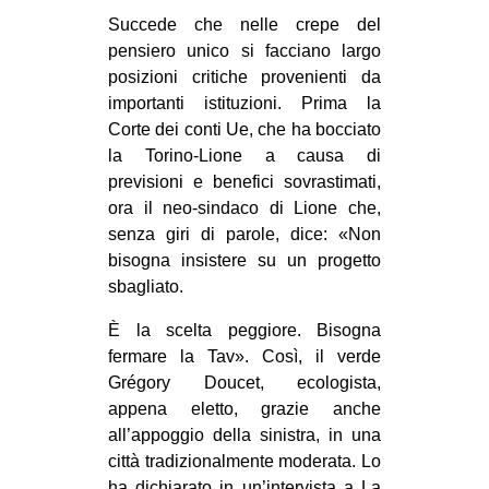
MILANO
Succede che nelle crepe del
MOBILITAZIONI
pensiero unico si facciano largo
posizioni critiche provenienti da
SPAZI
importanti istituzioni. Prima la
SPORT POPOLARE
Corte dei conti Ue, che ha bocciato
la Torino-Lione a causa di
MOVIMENTI
previsioni e benefici sovrastimati,
AMBIENTE
ora il neo-sindaco di Lione che,
senza giri di parole, dice: «Non
ANTIFASCISMO
bisogna insistere su un progetto
DIRITTO ALL’ABITARE
sbagliato.
GENERI
È la scelta peggiore. Bisogna
MIGRAZIONI
fermare la Tav». Così, il verde
Grégory Doucet, ecologista,
PRECARIATO
appena eletto, grazie anche
REPRESSIONE
all’appoggio della sinistra, in una
città tradizionalmente moderata. Lo
STUDENTI
ha dichiarato in un’intervista a La