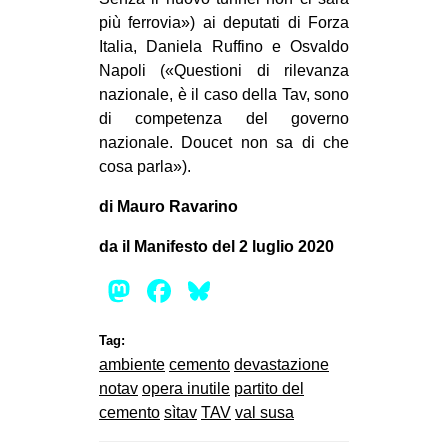
più ferrovia») ai deputati di Forza
Italia, Daniela Ruffino e Osvaldo
Napoli («Questioni di rilevanza
nazionale, è il caso della Tav, sono
di competenza del governo
nazionale. Doucet non sa di che
cosa parla»).
di Mauro Ravarino
da il Manifesto del 2 luglio 2020
Mastodon
Facebook
Bluesky
Tag:
ambiente
cemento
devastazione
notav
opera inutile
partito del
cemento
sìtav
TAV
val susa