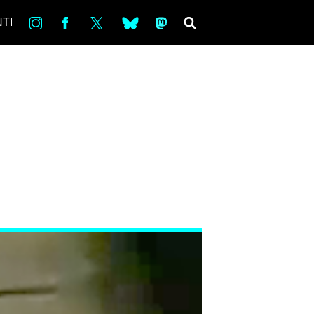
in
Fb
tw
bsky
ms
SEARCH
TI