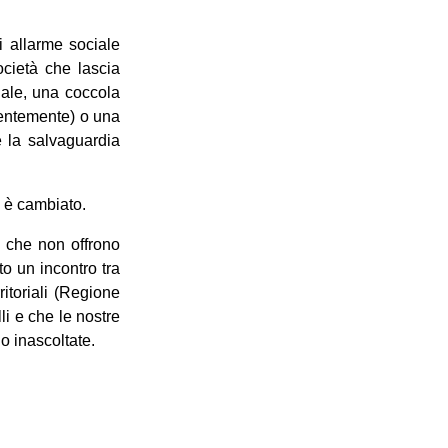
 allarme sociale
ocietà che lascia
iale, una coccola
dentemente) o una
 e la salvaguardia
 è cambiato.
y che non offrono
to un incontro tra
ritoriali (Regione
i e che le nostre
o inascoltate.