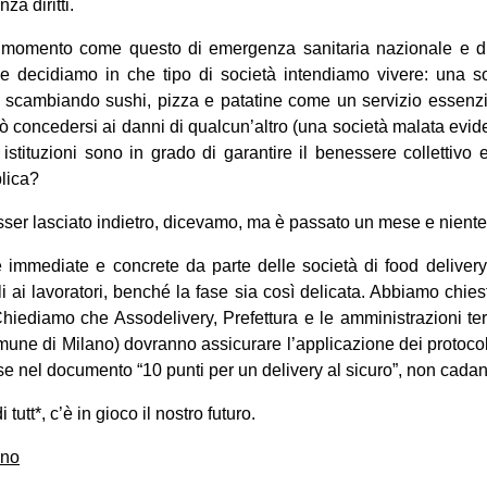
za diritti.
n momento come questo di emergenza sanitaria nazionale e di
e decidiamo in che tipo di società intendiamo vivere: una s
imi scambiando sushi, pizza e patatine come un servizio essenz
 concedersi ai danni di qualcun’altro (una società malata evi
 istituzioni sono in grado di garantire il benessere collettivo
blica?
er lasciato indietro, dicevamo, ma è passato un mese e niente
 immediate e concrete da parte delle società di food deliver
i ai lavoratori, benché la fase sia così delicata. Abbiamo chies
 Chiediamo che Assodelivery, Prefettura e le amministrazioni ter
ne di Milano) dovranno assicurare l’applicazione dei protocoll
se nel documento “10 punti per un delivery al sicuro”, non cadan
 tutt*, c’è in gioco il nostro futuro.
ano