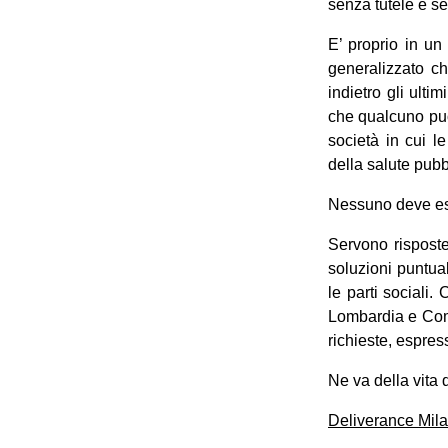
senza tutele e sen
E’ proprio in u
generalizzato ch
indietro gli ult
che qualcuno può
società in cui le
della salute pub
Nessuno deve ess
Servono risposte
soluzioni puntual
le parti sociali.
Lombardia e Comu
richieste, espres
Ne va della vita di
Deliverance Mil