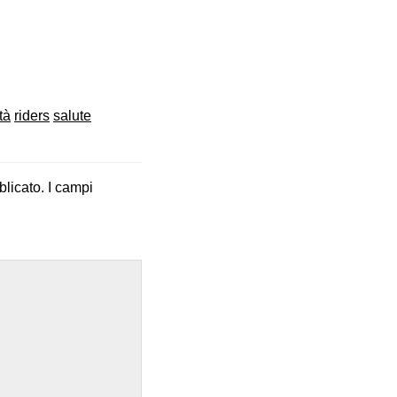
tà
riders
salute
blicato.
I campi