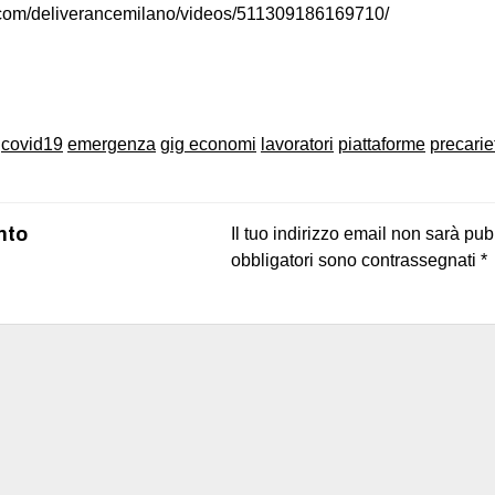
.com/deliverancemilano/videos/511309186169710/
on
book
uesky
covid19
emergenza
gig economi
lavoratori
piattaforme
precarie
nto
Il tuo indirizzo email non sarà pub
obbligatori sono contrassegnati
*