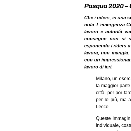
Pasqua 2020 – U
Che i riders, in una 
nota. L’emergenza Cov
lavoro e autorità va
consegne non si so
esponendo i riders a o
lavora, non mangia. 
con un impressionante
lavoro di ieri.
Milano, un eserci
la maggior parte 
città, per poi fa
per lo più, ma a
Lecco.
Queste immagini 
individuale, cost