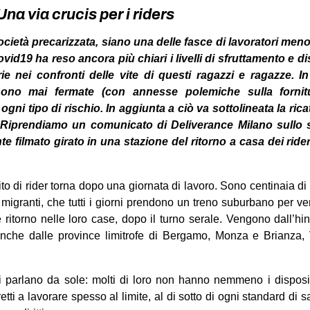
na via crucis per i riders
società precarizzata, siano una delle fasce di lavoratori men
id19 ha reso ancora più chiari i livelli di sfruttamento e dis
rie nei confronti delle vite di questi ragazzi e ragazze. I
no mai fermate (con annesse polemiche sulla fornitur
gni tipo di rischio. In aggiunta a ciò va sottolineata la ricat
Riprendiamo un comunicato di Deliverance Milano sullo st
 filmato girato in una stazione del ritorno a casa dei ride
to di rider torna dopo una giornata di lavoro. Sono centinaia di 
migranti, che tutti i giorni prendono un treno suburbano per ve
re ritorno nelle loro case, dopo il turno serale. Vengono dall’h
nche dalle province limitrofe di Bergamo,
Monza e Brianza, V
parlano da sole: molti di loro non hanno nemmeno i disposit
retti a lavorare spesso al limite, al di sotto di ogni standard di s