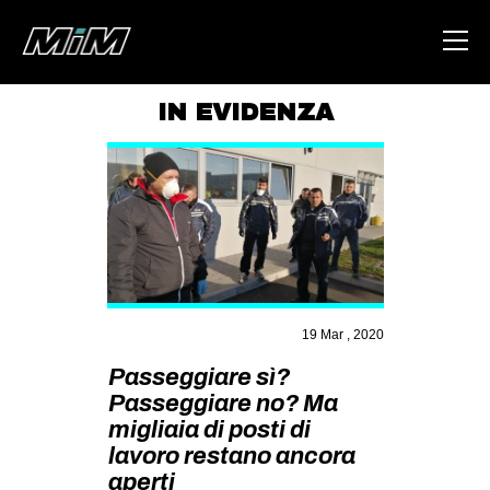
IN EVIDENZA
HOME
ABOUT
AREA
DEGENERAZIONE
GAZA FREESTYLE
19 Mar , 2020
CSOA LAMBRETTA
Passeggiare sì?
MSM
Passeggiare no? Ma
STUDENTI TSUNAMI
migliaia di posti di
lavoro restano ancora
ZAM
aperti