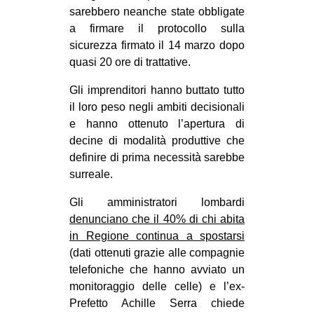
sarebbero neanche state obbligate
EVENTI
a firmare il protocollo sulla
sicurezza firmato il 14 marzo dopo
in
quasi 20 ore di trattative.
Fb
Gli imprenditori hanno buttato tutto
il loro peso negli ambiti decisionali
tw
e hanno ottenuto l’apertura di
decine di modalità produttive che
bsky
definire di prima necessità sarebbe
surreale.
ms
Gli amministratori lombardi
SEARCH
denunciano che il 40% di chi abita
in Regione continua a spostarsi
(dati ottenuti grazie alle compagnie
telefoniche che hanno avviato un
monitoraggio delle celle) e l’ex-
Prefetto Achille Serra chiede