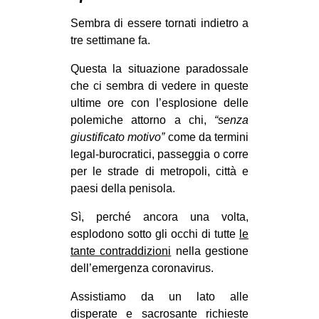
MILANO
Sembra di essere tornati indietro a
MOBILITAZIONI
tre settimane fa.
SPAZI
Questa la situazione paradossale
SPORT POPOLARE
che ci sembra di vedere in queste
ultime ore con l’esplosione delle
MOVIMENTI
polemiche attorno a chi,
“senza
AMBIENTE
giustificato motivo”
come da termini
legal-burocratici, passeggia o corre
ANTIFASCISMO
per le strade di metropoli, città e
DIRITTO ALL’ABITARE
paesi della penisola.
GENERI
Sì, perché ancora una volta,
MIGRAZIONI
esplodono sotto gli occhi di tutte
le
tante contraddizioni
nella gestione
PRECARIATO
dell’emergenza coronavirus.
REPRESSIONE
Assistiamo da un lato alle
STUDENTI
disperate e sacrosante richieste