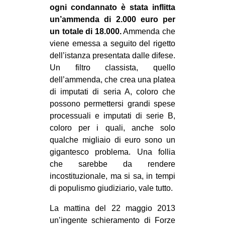
ogni condannato è stata inflitta
CULTURE
un’ammenda di 2.000 euro per
ARTE
un totale di 18.000.
Ammenda che
viene emessa a seguito del rigetto
CINEMA
dell’istanza presentata dalle difese.
MANIFESTI
Un filtro classista, quello
MUSICA
dell’ammenda, che crea una platea
di imputati di seria A, coloro che
RECENSIONI
possono permettersi grandi spese
INTERNAZIONALE
processuali e imputati di serie B,
coloro per i quali, anche solo
AFRICA
qualche migliaio di euro sono un
AMERICHE
gigantesco problema. Una follia
che sarebbe da rendere
ESTREMO ORIENTE
incostituzionale, ma si sa, in tempi
EUROPA
di populismo giudiziario, vale tutto.
MEDIO ORIENTE
La mattina del 22 maggio 2013
MONDO
un’ingente schieramento di Forze