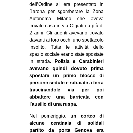
dell’Ordine si era presentato in
EVENTI
Barona per sgomberare la Zona
Autonoma Milano che aveva
in
trovato casa in via Olgiati da più di
2 anni. Gli agenti avevano trovato
Fb
davanti ai loro occhi uno spettacolo
insolito. Tutte le attività dello
tw
spazio sociale erano state spostate
bsky
in strada.
Polizia e Carabinieri
avevano quindi dovuto prima
ms
spostare un primo blocco di
persone sedute e sdraiate a terra
SEARCH
trascinandole via per poi
abbattere una barricata con
l’ausilio di una ruspa.
Nel pomeriggio,
un corteo di
alcune centinaia di solidali
partito da porta Genova era