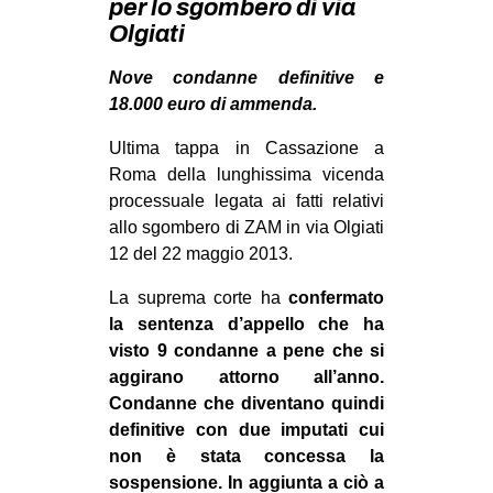
per lo sgombero di via
MILANO
Olgiati
MOBILITAZIONI
Nove condanne definitive e
SPAZI
18.000 euro di ammenda.
SPORT POPOLARE
Ultima tappa in Cassazione a
MOVIMENTI
Roma della lunghissima vicenda
processuale legata ai fatti relativi
AMBIENTE
allo sgombero di ZAM in via Olgiati
ANTIFASCISMO
12 del 22 maggio 2013.
DIRITTO ALL’ABITARE
La suprema corte ha
confermato
GENERI
la sentenza d’appello che ha
visto 9 condanne a pene che si
MIGRAZIONI
aggirano attorno all’anno.
PRECARIATO
Condanne che diventano quindi
definitive con due imputati cui
REPRESSIONE
non è stata concessa la
STUDENTI
sospensione.
In aggiunta a ciò a