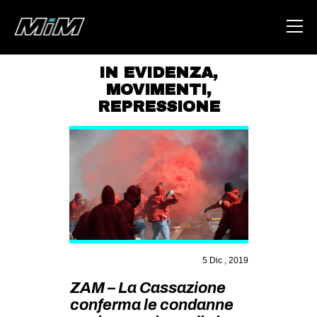
IN EVIDENZA
,
MOVIMENTI
,
HOME
REPRESSIONE
ABOUT
AREA
DEGENERAZIONE
GAZA FREESTYLE
CSOA LAMBRETTA
MSM
5 Dic , 2019
STUDENTI TSUNAMI
ZAM – La Cassazione
ZAM
conferma le condanne