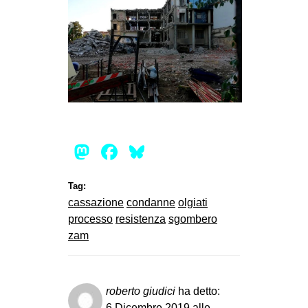
Mastodon
Facebook
Bluesky
Tag:
cassazione
condanne
olgiati
processo
resistenza
sgombero
zam
roberto giudici
ha detto:
6 Dicembre 2019 alle