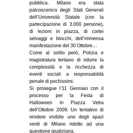
pubblica. Milano era stata
CULTURE
palcoscenico degli Stati Generali
ARTE
dell’Università Statale (con la
partecipazione di 3.000 persone),
CINEMA
di lezioni in piazza, di cortei
MANIFESTI
selvaggi e blocchi, dell’immensa
manifestazione del 30 Ottobre…
MUSICA
Come al solito però, Polizia e
RECENSIONI
magistratura tentano di ridurre la
complessità e la ricchezza di
INTERNAZIONALE
eventi sociali a responsabilità
AFRICA
penale di pochissimi.
Si prosegue l’11 Gennaio con il
AMERICHE
processo per la Festa di
ESTREMO ORIENTE
Halloween in Piazza Vetra
EUROPA
dell’Ottobre 2009. Un tentativo di
rendere vivibile uno degli spazi
MEDIO ORIENTE
verdi di Milano ridotto ad una
MONDO
questione giudiziaria.