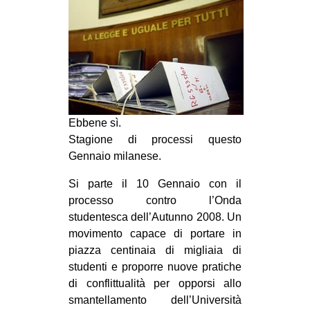
MILANO
MOBILITAZIONI
SPAZI
SPORT POPOLARE
MOVIMENTI
Ebbene sì.
AMBIENTE
Stagione di processi questo
ANTIFASCISMO
Gennaio milanese.
DIRITTO ALL’ABITARE
Si parte il 10 Gennaio con il
processo contro l’Onda
GENERI
studentesca dell’Autunno 2008. Un
MIGRAZIONI
movimento capace di portare in
PRECARIATO
piazza centinaia di migliaia di
studenti e proporre nuove pratiche
REPRESSIONE
di conflittualità per opporsi allo
STUDENTI
smantellamento dell’Università