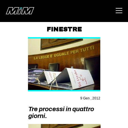
FINESTRE
HOME
ABOUT
AREA
DEGENERAZIONE
GAZA FREESTYLE
CSOA LAMBRETTA
9 Gen , 2012
MSM
Tre processi in quattro
STUDENTI TSUNAMI
giorni.
ZAM