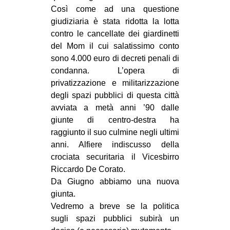
Così come ad una questione
EVENTI
giudiziaria è stata ridotta la lotta
contro le cancellate dei giardinetti
in
del Mom il cui salatissimo conto
sono 4.000 euro di decreti penali di
Fb
condanna. L’opera di
tw
privatizzazione e militarizzazione
degli spazi pubblici di questa città
bsky
avviata a metà anni ’90 dalle
giunte di centro-destra ha
ms
raggiunto il suo culmine negli ultimi
anni. Alfiere indiscusso della
SEARCH
crociata securitaria il Vicesbirro
Riccardo De Corato.
Da Giugno abbiamo una nuova
giunta.
Vedremo a breve se la politica
sugli spazi pubblici subirà un