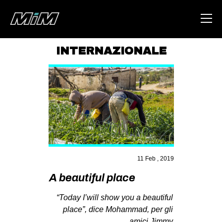
INTERNAZIONALE
HOME
ABOUT
AREA
DEGENERAZIONE
GAZA FREESTYLE
CSOA LAMBRETTA
11 Feb , 2019
MSM
A beautiful place
STUDENTI TSUNAMI
“Today I’will show you a beautiful
ZAM
place”, dice Mohammad, per gli
amici Jimmy