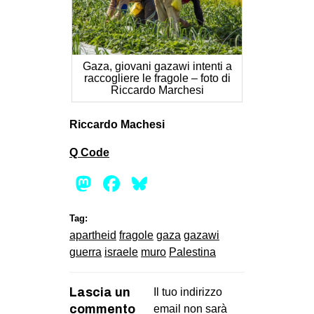
Gaza, giovani gazawi intenti a
raccogliere le fragole – foto di
Riccardo Marchesi
Riccardo Machesi
Q Code
Mastodon
Facebook
Bluesky
Tag:
apartheid
fragole
gaza
gazawi
guerra
israele
muro
Palestina
Lascia un
Il tuo indirizzo
commento
email non sarà