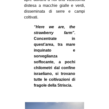
distesa a macchie gialle e verdi,
EVENTI
disseminata di serre e campi
coltivati.
in
“Here we are, the
Fb
strawberry farm”
.
Concentrate in
tw
quest’area, tra mare
bsky
inquinato e
sorveglianza
ms
soffocante, a pochi
chilometri dal confine
SEARCH
israeliano, si trovano
tutte le coltivazioni di
fragole della Striscia.