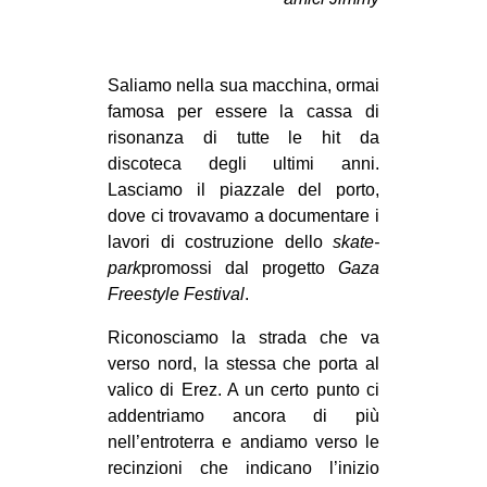
MILANO
MOBILITAZIONI
Saliamo nella sua macchina, ormai
SPAZI
famosa per essere la cassa di
SPORT POPOLARE
risonanza di tutte le hit da
discoteca degli ultimi anni.
MOVIMENTI
Lasciamo il piazzale del porto,
AMBIENTE
dove ci trovavamo a documentare i
lavori di costruzione dello
skate-
ANTIFASCISMO
park
promossi dal progetto
Gaza
DIRITTO ALL’ABITARE
Freestyle Festival
.
GENERI
Riconosciamo la strada che va
MIGRAZIONI
verso nord, la stessa che porta al
valico di Erez. A un certo punto ci
PRECARIATO
addentriamo ancora di più
REPRESSIONE
nell’entroterra e andiamo verso le
STUDENTI
recinzioni che indicano l’inizio