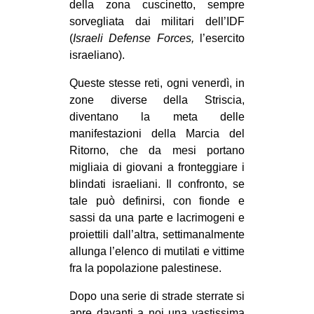
della zona cuscinetto, sempre
CULTURE
sorvegliata dai militari dell’IDF
ARTE
(
Israeli Defense Forces,
l’esercito
israeliano).
CINEMA
Queste stesse reti, ogni venerdì, in
MANIFESTI
zone diverse della Striscia,
MUSICA
diventano la meta delle
RECENSIONI
manifestazioni della Marcia del
Ritorno, che da mesi portano
INTERNAZIONALE
migliaia di giovani a fronteggiare i
blindati israeliani. Il confronto, se
AFRICA
tale può definirsi, con fionde e
AMERICHE
sassi da una parte e lacrimogeni e
ESTREMO ORIENTE
proiettili dall’altra, settimanalmente
allunga l’elenco di mutilati e vittime
EUROPA
fra la popolazione palestinese.
MEDIO ORIENTE
Dopo una serie di strade sterrate si
MONDO
apre davanti a noi una vastissima