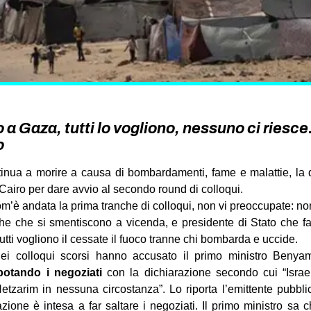
o a Gaza, tutti lo vogliono, nessuno ci riesc
o
inua a morire a causa di bombardamenti, fame e malattie, la 
Cairo per dare avvio al secondo round di colloqui.
’è andata la prima tranche di colloqui, non vi preoccupate: non 
iche che si smentiscono a vicenda, e presidente di Stato che fan
utti vogliono il cessate il fuoco tranne chi bombarda e uccide.
 nei colloqui scorsi hanno accusato il primo ministro Benya
botando i negoziati
con la dichiarazione secondo cui “Isra
Netzarim in nessuna circostanza”. Lo riporta l’emittente pubbl
zione è intesa a far saltare i negoziati. Il primo ministro sa