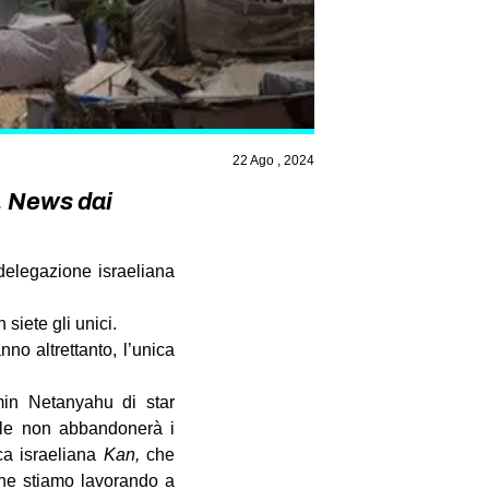
22 Ago , 2024
e. News dai
delegazione israeliana
siete gli unici.
no altrettanto, l’unica
min Netanyahu di star
ele non abbandonerà i
ica israeliana
Kan,
che
 che stiamo lavorando a