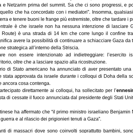
ia e Netzarim prima del summit. Sa che ci sono progressi, e poi
 quello che ha concordato con i mediatori”. Insomma, qualsia
rra e tenere buoni le frange più estremiste, oltre che tardare i p
entrale è che israele non ha nessuna intenzione di lasciare Ga
hi Route) è una strada di 14 km che corre lungo il confine tra
ignifica avere la possibilità di continuare a schiacciare Gaza da tut
 strategica all’interno della Striscia.
 non essere intenzionato ad indietreggiare: l’esercito isra
torio, oltre che a lasciare spazio alla ricostruzione.
io di Stato americano ha annunciato di aver presentato una 
e stata approvata da israele durante i colloqui di Doha della 
re ancora cosa contenga.
ecipato direttamente ai colloqui, ha sollecitato per l’
ennesi
a di cessate il fuoco annunciata dal presidente degli Stati Uniti
estinese ha affermato che “il primo ministro israeliano Benjami
 guerra e al rilascio dei prigionieri tenuti a Gaza”.
nti di massacri dove sono coinvolti soprattutto bambini, sono 