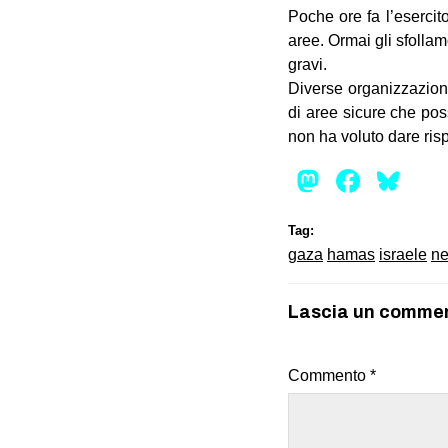
Poche ore fa l’esercit
aree. Ormai gli sfollam
gravi.
Diverse organizzazioni
di aree sicure che pos
non ha voluto dare ris
Mastod
Face
Bl
Tag:
gaza
hamas
israele
ne
Lascia un comme
Commento
*