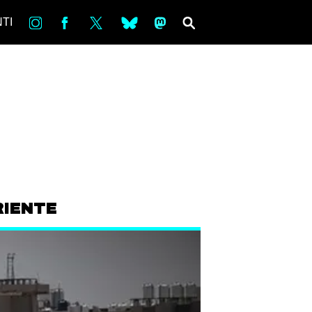
in
Fb
tw
bsky
ms
SEARCH
TI
RIENTE