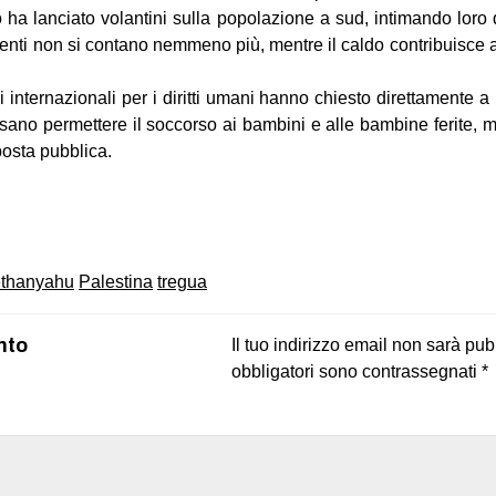
o ha lanciato volantini sulla popolazione a sud, intimando loro d
enti non si contano nemmeno più, mentre il caldo contribuisce al
 internazionali per i diritti umani hanno chiesto direttamente a
sano permettere il soccorso ai bambini e alle bambine ferite, m
posta pubblica.
on
book
uesky
thanyahu
Palestina
tregua
nto
Il tuo indirizzo email non sarà pub
obbligatori sono contrassegnati
*