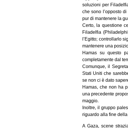
soluzioni per Filadelf
che sono l’opposto di
pur di mantenere la gue
Certo, la questione c
Filadelfia (Philadelp
l’Egitto; controllarlo s
mantenere una posizione
Hamas su questo pare
completamente dal terri
Comunque, il Segretar
Stati Uniti che sarebb
se non ci è dato sape
Hamas, che non ha part
una precedente propost
maggio.
Inoltre, il gruppo pal
riguardo alla fine della
A Gaza, scene strazia