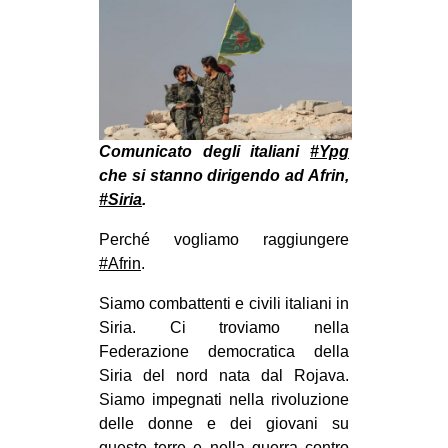
MILANO
MOBILITAZIONI
SPAZI
SPORT POPOLARE
Comunicato degli italiani
#
Ypg
MOVIMENTI
che si stanno dirigendo ad Afrin,
AMBIENTE
#
Siria
.
ANTIFASCISMO
Perché vogliamo raggiungere
DIRITTO ALL’ABITARE
#
Afrin
.
GENERI
Siamo combattenti e civili italiani in
MIGRAZIONI
Siria. Ci troviamo nella
Federazione democratica della
PRECARIATO
Siria del nord nata dal Rojava.
REPRESSIONE
Siamo impegnati nella rivoluzione
delle donne e dei giovani su
STUDENTI
queste terre e nella guerra contro