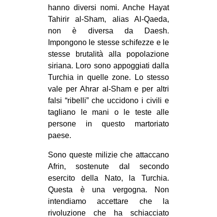
hanno diversi nomi. Anche Hayat
EVENTI
Tahirir al-Sham, alias Al-Qaeda,
non è diversa da Daesh.
in
Impongono le stesse schifezze e le
stesse brutalità alla popolazione
Fb
siriana. Loro sono appoggiati dalla
Turchia in quelle zone. Lo stesso
tw
vale per Ahrar al-Sham e per altri
bsky
falsi “ribelli” che uccidono i civili e
tagliano le mani o le teste alle
ms
persone in questo martoriato
paese.
SEARCH
Sono queste milizie che attaccano
Afrin, sostenute dal secondo
esercito della Nato, la Turchia.
Questa è una vergogna. Non
intendiamo accettare che la
rivoluzione che ha schiacciato