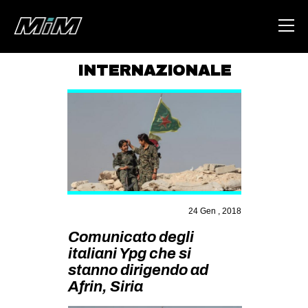
INTERNAZIONALE
HOME
ABOUT
AREA
DEGENERAZIONE
GAZA FREESTYLE
24 Gen , 2018
CSOA LAMBRETTA
Comunicato degli
MSM
italiani Ypg che si
STUDENTI TSUNAMI
stanno dirigendo ad
Afrin, Siria
ZAM