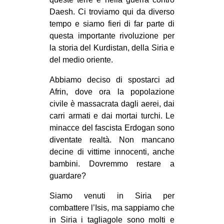
CULTURE
Daesh. Ci troviamo qui da diverso
tempo e siamo fieri di far parte di
ARTE
questa importante rivoluzione per
CINEMA
la storia del Kurdistan, della Siria e
del
medio oriente.
MANIFESTI
MUSICA
Abbiamo deciso di spostarci ad
Afrin, dove ora la popolazione
RECENSIONI
civile è massacrata dagli aerei, dai
INTERNAZIONALE
carri armati e dai mortai turchi. Le
minacce del fascista Erdogan sono
AFRICA
diventate realtà. Non mancano
AMERICHE
decine di vittime innocenti, anche
bambini. Dovremmo restare a
ESTREMO ORIENTE
guardare?
EUROPA
Siamo venuti in Siria per
MEDIO ORIENTE
combattere l’Isis, ma sappiamo che
MONDO
in Siria i tagliagole sono molti e