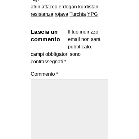
afrin
attacco
erdogan
kurdistan
resistenza
rojava
Turchia
YPG
Lascia un
Il tuo indirizzo
commento
email non sarà
pubblicato.
I
campi obbligatori sono
contrassegnati
*
Commento
*