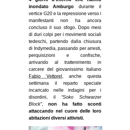
MILANO
inondato Amburgo
durante il
MOBILITAZIONI
vertice G20 e la repressione verso i
manifestanti non ha ancora
SPAZI
concluso il suo sfogo. Dopo mesi
SPORT POPOLARE
di duri colpi per i movimenti sociali
tedeschi, partendo dalla chiusura
MOVIMENTI
di Indymedia, passando per arresti,
AMBIENTE
perquisizioni e confische,
arrivando al trattenimento in
ANTIFASCISMO
carcere del giovanissimo italiano
DIRITTO ALL’ABITARE
Fabio Vettorel
, anche questa
settimana il reparto speciale
GENERI
incaricato nelle indagini per i
MIGRAZIONI
disordini, il
“Soko Schwarzer
Block”
,
non ha fatto sconti
PRECARIATO
attaccando nel cuore delle loro
REPRESSIONE
abitazioni diversi attivisti.
STUDENTI