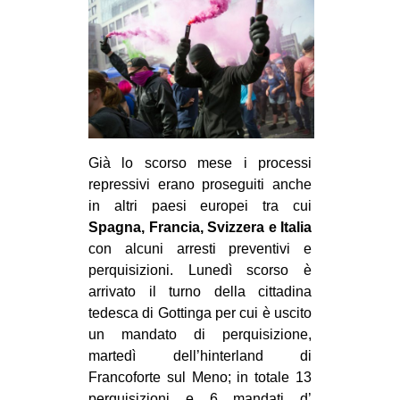
CULTURE
ARTE
CINEMA
MANIFESTI
MUSICA
Già lo scorso mese i processi
RECENSIONI
repressivi erano proseguiti anche
INTERNAZIONALE
in altri paesi europei tra cui
Spagna, Francia, Svizzera e Italia
AFRICA
con alcuni arresti preventivi e
AMERICHE
perquisizioni. Lunedì scorso è
arrivato il turno della cittadina
ESTREMO ORIENTE
tedesca di Gottinga per cui è uscito
EUROPA
un mandato di perquisizione,
martedì dell’hinterland di
MEDIO ORIENTE
Francoforte sul Meno; in totale 13
MONDO
perquisizioni e 6 mandati d’