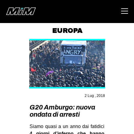
EUROPA
HOME
ABOUT
AREA
DEGENERAZIONE
GAZA FREESTYLE
CSOA LAMBRETTA
2 Lug , 2018
MSM
G20 Amburgo: nuova
ondata di arresti
STUDENTI TSUNAMI
ZAM
Siamo quasi a un anno dai fatidici
4 giorni d’inferno che hanno