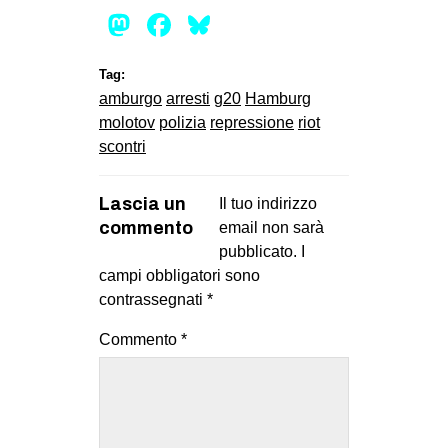
Mastodon
Facebook
Bluesky
Tag:
amburgo
arresti
g20
Hamburg
molotov
polizia
repressione
riot
scontri
Lascia un
Il tuo indirizzo
commento
email non sarà
pubblicato.
I
campi obbligatori sono
contrassegnati
*
Commento
*