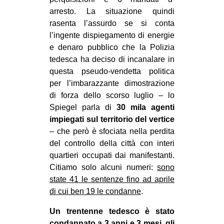
arresto. La situazione quindi
EVENTI
rasenta l’assurdo se si conta
l’ingente dispiegamento di energie
in
e denaro pubblico che la Polizia
Fb
tedesca ha deciso di incanalare in
questa pseudo-vendetta politica
tw
per l’imbarazzante dimostrazione
di forza dello scorso luglio – lo
bsky
Spiegel parla di
30 mila agenti
impiegati sul territorio del vertice
ms
– che però è sfociata nella perdita
del controllo della città con interi
SEARCH
quartieri occupati dai manifestanti.
Citiamo solo alcuni numeri:
sono
state 41 le sentenze fino ad aprile
di cui ben 19 le condanne
.
Un trentenne tedesco è stato
condannato a 3 anni e 3 mesi, gli