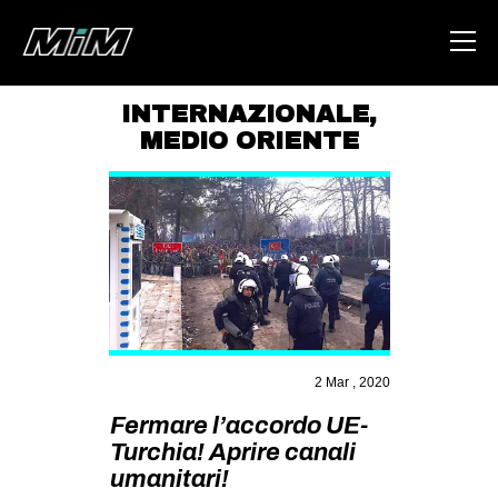
INTERNAZIONALE
,
MEDIO ORIENTE
HOME
ABOUT
AREA
DEGENERAZIONE
GAZA FREESTYLE
CSOA LAMBRETTA
2 Mar , 2020
MSM
Fermare l’accordo UE-
STUDENTI TSUNAMI
Turchia! Aprire canali
ZAM
umanitari!