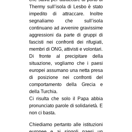
Thermy sull’isola di Lesbo è stato
EVENTI
impedito di attraccare. Inoltre
segnaliamo che sull’isola
in
continuano ad avvenire gravissime
Fb
aggressioni da parte di gruppi di
fascisti nei confronti dei rifugiati,
tw
membri di ONG, attivisti e volontari.
Di fronte al precipitare della
bsky
situazione, vogliamo che i paesi
europei assumano una netta presa
ms
di posizione nei confronti del
comportamento della Grecia e
SEARCH
della Turchia.
Ci risulta che solo il Papa abbia
pronunciato parole di solidarietà. E
non ci basta.
Chiediamo pertanto alle istituzioni
europee e ai singoli paesi un