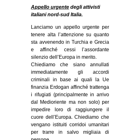
MILANO
Appello urgente
degli attivisti
MOBILITAZIONI
italiani nord-sud Italia.
SPAZI
Lanciamo un appello urgente per
tenere alta l’attenzione su quanto
SPORT POPOLARE
sta avvenendo in Turchia e Grecia
MOVIMENTI
e affinché cessi l’assordante
silenzio dell’Europa in merito.
AMBIENTE
Chiediamo che siano annullati
ANTIFASCISMO
immediatamente gli accordi
criminali in base ai quali la Ue
DIRITTO ALL’ABITARE
finanzia Erdogan affinché trattenga
GENERI
i rifugiati (principalmente in arrivo
MIGRAZIONI
dal Medioriente ma non solo) per
impedire loro di raggiungere il
PRECARIATO
cuore dell’Europa. Chiediamo che
REPRESSIONE
vengano istituiti corridoi umanitari
per trarre in salvo migliaia di
STUDENTI
persone.