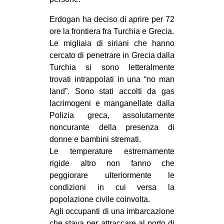
CULTURE
Erdogan ha deciso di aprire per 72
ARTE
ore la frontiera fra Turchia e Grecia.
Le migliaia di siriani che hanno
CINEMA
cercato di penetrare in Grecia dalla
MANIFESTI
Turchia si sono letteralmente
MUSICA
trovati intrappolati in una “no man
land”. Sono stati accolti da gas
RECENSIONI
lacrimogeni e manganellate dalla
INTERNAZIONALE
Polizia greca, assolutamente
noncurante della presenza di
AFRICA
donne e bambini stremati.
AMERICHE
Le temperature estremamente
rigide altro non fanno che
ESTREMO ORIENTE
peggiorare ulteriormente le
EUROPA
condizioni in cui versa la
popolazione civile coinvolta.
MEDIO ORIENTE
Agli occupanti di una imbarcazione
MONDO
che stava per attraccare al porto di