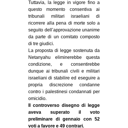
Tuttavia, la legge in vigore fino a
EVENTI
questo momento consentiva ai
tribunali militari israeliani di
in
ricorrere alla pena di morte solo a
seguito dell’approvazione unanime
Fb
da parte di un comitato composto
di tre giudici.
tw
La proposta di legge sostenuta da
Netanyahu eliminerebbe questa
bsky
condizione, e consentirebbe
dunque ai tribunali civili e militari
ms
israeliani di stabilire ed eseguire a
SEARCH
propria discrezione condanne
contro i palestinesi condannati per
omicidio.
Il controverso disegno di legge
aveva superato il voto
preliminare di gennaio con 52
voti a favore e 49 contrari.