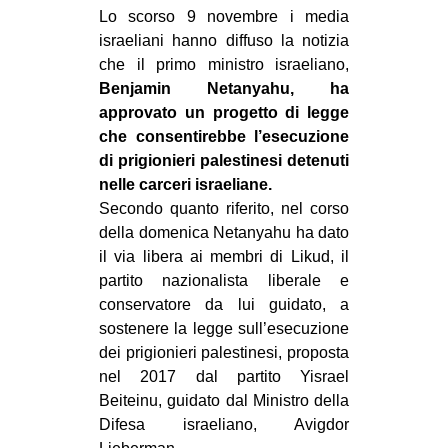
MILANO
Lo scorso 9 novembre i media
israeliani hanno diffuso la notizia
MOBILITAZIONI
che il primo ministro israeliano,
SPAZI
Benjamin Netanyahu, ha
approvato un progetto di legge
SPORT POPOLARE
che consentirebbe l’esecuzione
MOVIMENTI
di prigionieri palestinesi detenuti
nelle carceri israeliane.
AMBIENTE
Secondo quanto riferito, nel corso
ANTIFASCISMO
della domenica Netanyahu ha dato
il via libera ai membri di Likud, il
DIRITTO ALL’ABITARE
partito nazionalista liberale e
GENERI
conservatore da lui guidato, a
MIGRAZIONI
sostenere la legge sull’esecuzione
dei prigionieri palestinesi, proposta
PRECARIATO
nel 2017 dal partito Yisrael
REPRESSIONE
Beiteinu, guidato dal Ministro della
Difesa israeliano, Avigdor
STUDENTI