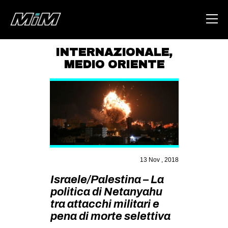
INTERNAZIONALE
,
MEDIO ORIENTE
HOME
ABOUT
AREA
DEGENERAZIONE
GAZA FREESTYLE
13 Nov , 2018
CSOA LAMBRETTA
Israele/Palestina – La
MSM
politica di Netanyahu
STUDENTI TSUNAMI
tra attacchi militari e
ZAM
pena di morte selettiva