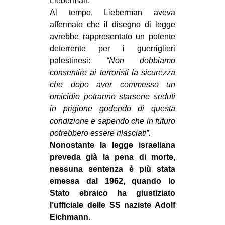
Lieberman.
CULTURE
Al tempo, Lieberman aveva
affermato che il disegno di legge
ARTE
avrebbe rappresentato un potente
CINEMA
deterrente per i guerriglieri
palestinesi:
“Non dobbiamo
MANIFESTI
consentire ai terroristi la sicurezza
MUSICA
che dopo aver commesso un
RECENSIONI
omicidio potranno starsene seduti
in prigione godendo di questa
INTERNAZIONALE
condizione e sapendo che in futuro
potrebbero essere rilasciati”.
AFRICA
Nonostante la legge israeliana
AMERICHE
preveda già la pena di morte,
ESTREMO ORIENTE
nessuna sentenza è più stata
emessa dal 1962, quando lo
EUROPA
Stato ebraico ha giustiziato
MEDIO ORIENTE
l’ufficiale delle SS naziste Adolf
Eichmann
.
MONDO