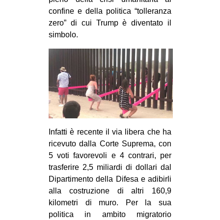
CULTURE
confine e della politica “tolleranza
zero” di cui Trump è diventato il
ARTE
simbolo.
CINEMA
MANIFESTI
MUSICA
RECENSIONI
INTERNAZIONALE
AFRICA
Infatti è recente il via libera che ha
ricevuto dalla Corte Suprema, con
AMERICHE
5 voti favorevoli e 4 contrari, per
ESTREMO ORIENTE
trasferire 2,5 miliardi di dollari dal
Dipartimento della Difesa e adibirli
EUROPA
alla costruzione di altri 160,9
MEDIO ORIENTE
kilometri di muro. Per la sua
MONDO
politica in ambito migratorio