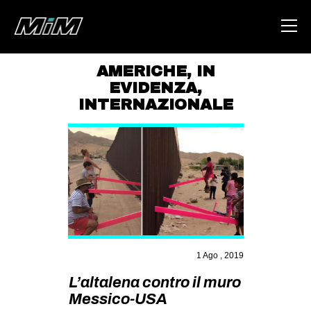
AMERICHE
,
IN
EVIDENZA
,
HOME
INTERNAZIONALE
ABOUT
AREA
DEGENERAZIONE
GAZA FREESTYLE
CSOA LAMBRETTA
MSM
1 Ago , 2019
STUDENTI TSUNAMI
L’altalena contro il muro
ZAM
Messico-USA