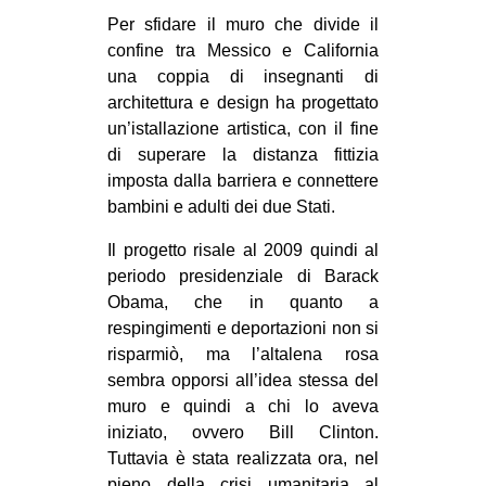
MILANO
Per sfidare il muro che divide il
MOBILITAZIONI
confine tra Messico e California
una coppia di insegnanti di
SPAZI
architettura e design ha progettato
SPORT POPOLARE
un’istallazione artistica, con il fine
di superare la distanza fittizia
MOVIMENTI
imposta dalla barriera e connettere
AMBIENTE
bambini e adulti dei due Stati.
ANTIFASCISMO
Il progetto risale al 2009 quindi al
periodo presidenziale di Barack
DIRITTO ALL’ABITARE
Obama, che in quanto a
GENERI
respingimenti e deportazioni non si
MIGRAZIONI
risparmiò, ma l’altalena rosa
sembra opp
orsi all’idea stessa del
PRECARIATO
muro e quindi a chi lo aveva
REPRESSIONE
iniziato, ovvero Bill Clinton.
Tuttavia è stata realizzata ora, nel
STUDENTI
pieno della crisi umanitaria al