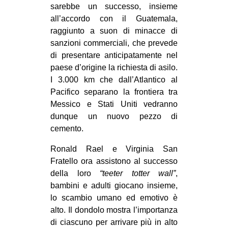
sarebbe un successo, insieme
EVENTI
all’accordo con il Guatemala,
raggiunto a suon di minacce di
in
sanzioni commerciali, che prevede
di presentare anticipatamente nel
Fb
paese d’origine la richiesta di asilo.
I 3.000 km che dall’Atlantico al
tw
Pacifico separano la frontiera tra
Messico e Stati Uniti vedranno
bsky
dunque un nuovo pezzo di
ms
cemento.
Ronald Rael e Virginia San
SEARCH
Fratello ora assistono al successo
della loro
“teeter totter wall”
,
bambini e adulti giocano insieme,
lo scambio umano ed emotivo è
alto. Il dondolo mostra l’importanza
di ciascuno per arrivare più in alto