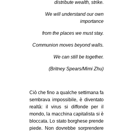
distribute wealth, strike.
MILANO
MOBILITAZIONI
We will understand our own
importance
SPAZI
from the places we must stay.
SPORT POPOLARE
Communion moves beyond walls.
MOVIMENTI
AMBIENTE
We can still be together.
ANTIFASCISMO
(Britney Spears/Mimi Zhu)
DIRITTO ALL’ABITARE
GENERI
Ciò che fino a qualche settimana fa
MIGRAZIONI
sembrava impossibile, è diventato
realtà: il virus si diffonde per il
PRECARIATO
mondo, la macchina capitalista si è
REPRESSIONE
bloccata. Lo stato borghese prende
STUDENTI
piede. Non dovrebbe sorprendere