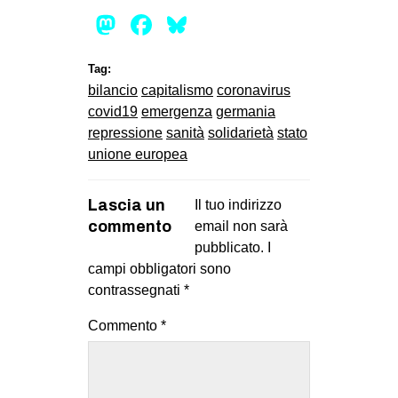
Mastodon
Facebook
Bluesky
Tag:
bilancio
capitalismo
coronavirus
covid19
emergenza
germania
repressione
sanità
solidarietà
stato
unione europea
Lascia un
Il tuo indirizzo
commento
email non sarà
pubblicato.
I
campi obbligatori sono
contrassegnati
*
Commento
*