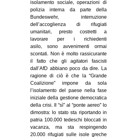
isolamento sociale, operazioni di
EVENTI
polizia interna da parte della
Bundeswehr, interruzione
in
dell’accoglienza di rifugiati
umanitari, presto costretti a
Fb
lavorare per i richiedenti
asilo, sono avvenimenti ormai
tw
scontati. Non è molto rassicurante
il fatto che gli agitatori fascisti
bsky
dall’AfD abbiano poco da dire. La
ragione di ciò è che la “Grande
ms
Coalizione” impone da sola
l’isolamento del paese nella fase
SEARCH
iniziale della gestione democratica
della crisi. Il “sì” al “ponte aereo” lo
dimostra: lo stato sta riportando in
patria 100.000 tedeschi bloccati in
vacanza, ma sta respingendo
20.000 rifugiati sulle isole greche