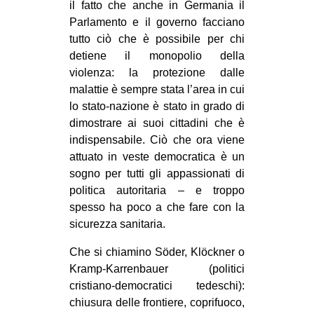
il fatto che anche in Germania il
CULTURE
Parlamento e il governo facciano
ARTE
tutto ciò che è possibile per chi
detiene il monopolio della
CINEMA
violenza: la protezione dalle
MANIFESTI
malattie è sempre stata l’area in cui
lo stato-nazione è stato in grado di
MUSICA
dimostrare ai suoi cittadini che è
RECENSIONI
indispensabile. Ciò che ora viene
attuato in veste democratica è un
INTERNAZIONALE
sogno per tutti gli appassionati di
AFRICA
politica autoritaria – e troppo
spesso ha poco a che fare con la
AMERICHE
sicurezza sanitaria.
ESTREMO ORIENTE
Che si chiamino Söder, Klöckner o
EUROPA
Kramp-Karrenbauer (politici
MEDIO ORIENTE
cristiano-democratici tedeschi):
chiusura delle frontiere, coprifuoco,
MONDO