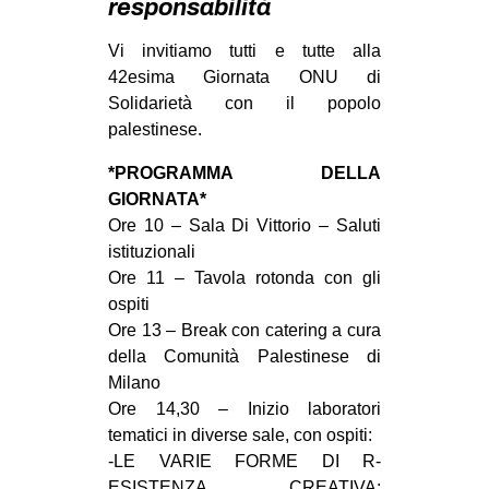
responsabilità
MILANO
MOBILITAZIONI
Vi invitiamo tutti e tutte alla
42esima Giornata ONU di
SPAZI
Solidarietà con il popolo
SPORT POPOLARE
palestinese.
MOVIMENTI
*PROGRAMMA DELLA
GIORNATA*
AMBIENTE
Ore 10 – Sala Di Vittorio – Saluti
ANTIFASCISMO
istituzionali
Ore 11 – Tavola rotonda con gli
DIRITTO ALL’ABITARE
ospiti
GENERI
Ore 13 – Break con catering a cura
MIGRAZIONI
della Comunità Palestinese di
Milano
PRECARIATO
Ore 14,30 – Inizio laboratori
REPRESSIONE
tematici in diverse sale, con ospiti:
-LE VARIE FORME DI R-
STUDENTI
ESISTENZA CREATIVA: