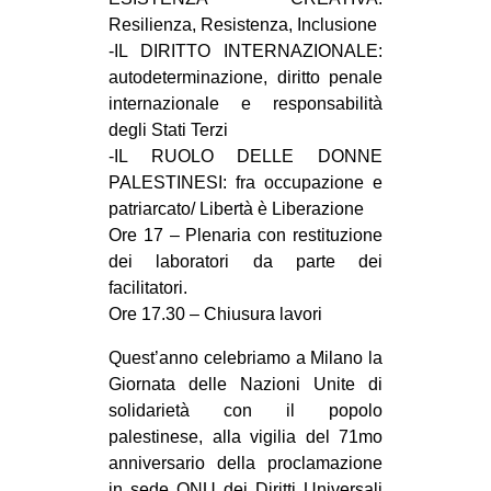
CULTURE
Resilienza, Resistenza, Inclusione
-IL DIRITTO INTERNAZIONALE:
ARTE
autodeterminazione, diritto penale
CINEMA
internazionale e responsabilità
degli Stati Terzi
MANIFESTI
-IL RUOLO DELLE DONNE
MUSICA
PALESTINESI: fra occupazione e
RECENSIONI
patriarcato/ Libertà è Liberazione
Ore 17 – Plenaria con restituzione
INTERNAZIONALE
dei laboratori da parte dei
facilitatori.
AFRICA
Ore 17.30 – Chiusura lavori
AMERICHE
Quest’anno celebriamo a Milano la
ESTREMO ORIENTE
Giornata delle Nazioni Unite di
EUROPA
solidarietà con il popolo
palestinese, alla vigilia del 71mo
MEDIO ORIENTE
anniversario della proclamazione
MONDO
in sede ONU dei Diritti Universali