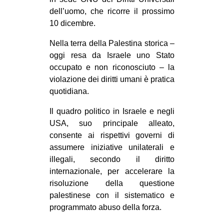
dell’uomo, che ricorre il prossimo
EVENTI
10 dicembre.
in
Nella terra della Palestina storica –
oggi resa da Israele uno Stato
Fb
occupato e non riconosciuto – la
violazione dei diritti umani è pratica
tw
quotidiana.
bsky
Il quadro politico in Israele e negli
USA, suo principale alleato,
ms
consente ai rispettivi governi di
assumere iniziative unilaterali e
SEARCH
illegali, secondo il diritto
internazionale, per accelerare la
risoluzione della questione
palestinese con il sistematico e
programmato abuso della forza.