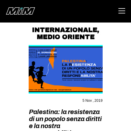
INTERNAZIONALE
,
MEDIO ORIENTE
HOME
ABOUT
AREA
DEGENERAZIONE
GAZA FREESTYLE
CSOA LAMBRETTA
5 Nov , 2019
MSM
Palestina: la resistenza
STUDENTI TSUNAMI
di un popolo senza diritti
ZAM
e la nostra