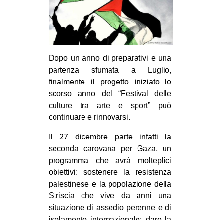
MILANO
MOBILITAZIONI
SPAZI
SPORT POPOLARE
Dopo un anno di preparativi e una
partenza sfumata a Luglio,
MOVIMENTI
finalmente il progetto iniziato lo
AMBIENTE
scorso anno del “Festival delle
culture tra arte e sport” può
ANTIFASCISMO
continuare e rinnovarsi.
DIRITTO ALL’ABITARE
Il 27 dicembre parte infatti la
GENERI
seconda carovana per Gaza, un
MIGRAZIONI
programma che avrà molteplici
obiettivi: sostenere la resistenza
PRECARIATO
palestinese e la popolazione della
REPRESSIONE
Striscia che vive da anni una
situazione di assedio perenne e di
STUDENTI
isolamento internazionale; dare la