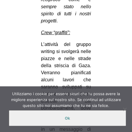
sempre stato nello
spirito di tutti i nostri
progetti.
Crew “graffiti”:
L’attività del gruppo
writing si svolgerà nelle
piazze e nelle strade
della striscia di Gaza.
Verranno pianificati
alcuni lavori che
saranno sviluppati su
Utilizziamo i cookie per essere sicuri che tu possa avere la
diverse aree; (aree
migliore esperienza sul nostro sito. Se continui ad utilizzare
distrutte dai
questo sito noi assumiamo che tu ne sia felice.
bombardamenti, dove
sia possibile
Ok
trasformare le macerie
in un messaggio di