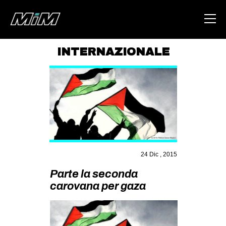
INTERNAZIONALE
HOME
ABOUT
AREA
DEGENERAZIONE
GAZA FREESTYLE
24 Dic , 2015
CSOA LAMBRETTA
Parte la seconda
MSM
carovana per gaza
STUDENTI TSUNAMI
ZAM