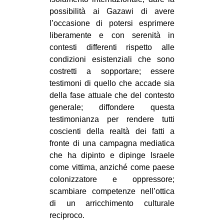
CULTURE
possibilità ai Gazawi di avere
l’occasione di potersi esprimere
ARTE
liberamente e con serenità in
CINEMA
contesti differenti rispetto alle
condizioni esistenziali che sono
MANIFESTI
costretti a sopportare; essere
MUSICA
testimoni di quello che accade sia
RECENSIONI
della fase attuale che del contesto
generale; diffondere questa
INTERNAZIONALE
testimonianza per rendere tutti
coscienti della realtà dei fatti a
AFRICA
fronte di una campagna mediatica
AMERICHE
che ha dipinto e dipinge Israele
ESTREMO ORIENTE
come vittima, anziché come paese
colonizzatore e oppressore;
EUROPA
scambiare competenze nell’ottica
MEDIO ORIENTE
di un arricchimento culturale
reciproco.
MONDO