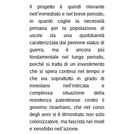
Il progetto è quindi rilevante
EVENTI
nell’immediato e nel breve periodo,
in quanto coglie la necessità
in
primaria per la popolazione di
Fb
uscire da una quotidianità
caratterizzata dal perenne status di
tw
guerra, ma è ancora più
fondamentale nel lungo periodo,
bsky
poiché si tratta di un investimento
che si spera continui nel tempo e
ms
che sia soprattutto in grado di
innestarsi nell’intricata e
SEARCH
complessa situazione della
resistenza palestinese contro il
governo israeliano, che nel corso
degli anni si è dimostrato non solo
colonizzatore, ma fascista nei modi
e xenofobo nell’azione.