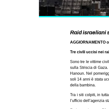
Raid israeliani s
AGGIORNAMENTO ore 
Tre civili uccisi nei r
Sono tre le vittime civ
sulla Striscia di Gaz
Hanoun. Nel pomeriggio
soli 14 anni è stata uc
della bambina.
Tra i siti colpiti, in tu
l’ufficio dell’agenzia 