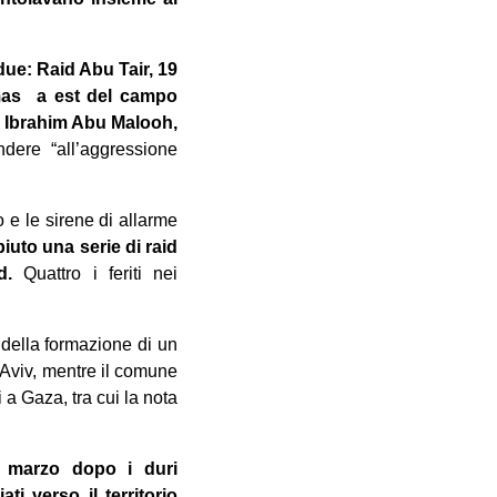
due: Raid Abu Tair, 19
amas a est del campo
h Ibrahim Abu Malooh,
ere “all’aggressione
o e le sirene di allarme
iuto una serie di raid
d.
Quattro i feriti nei
 della formazione di un
l Aviv, mentre il comune
 a Gaza, tra cui la nota
 a marzo dopo i duri
i verso il territorio