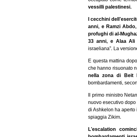
vessilli palestinesi.
I cecchini dell’eserc
anni, e Ramzi Abdo,
profughi di al-Mugha
33 anni, e Alaa Ali 
israeliana”. La version
E questa mattina dopo i
che hanno risuonato ne
nella zona di Beit
bombardamenti, second
Il primo ministro Neta
nuovo esecutivo dopo il
di Ashkelon ha aperto i
spiaggia Zikim.
L’escalation cominc
bombardamenti israel