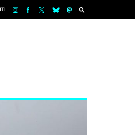
in
Fb
tw
bsky
ms
SEARCH
TI