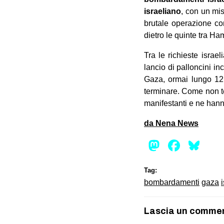
israeliano
, con un mis
brutale operazione co
dietro le quinte tra Ha
Tra le richieste israe
lancio di palloncini in
Gaza, ormai lungo 12 a
terminare. Come non te
manifestanti e ne hanno
da Nena News
Mastod
Face
Bl
Tag:
bombardamenti
gaza
Lascia un comme