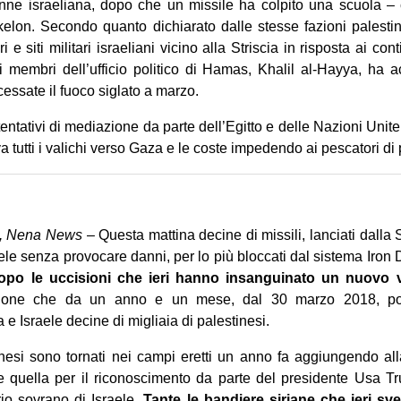
ne israeliana, dopo che un missile ha colpito una scuola – 
kelon. Secondo quanto dichiarato dalle stesse fazioni palestine
i e siti militari israeliani vicino alla Striscia in risposta ai con
 membri dell’ufficio politico di Hamas, Khalil al-Hayya, ha a
 cessate il fuoco siglato a marzo.
tentativi di mediazione da parte dell’Egitto e delle Nazioni Unite
 tutti i valichi verso Gaza e le coste impedendo ai pescatori di 
, Nena News
– Questa mattina decine di missili, lanciati dalla 
raele senza provocare danni, per lo più bloccati dal sistema Iro
po le uccisioni che ieri hanno insanguinato un nuovo v
azione che da un anno e un mese, dal 30 marzo 2018, por
e Israele decine di migliaia di palestinesi.
tinesi sono tornati nei campi eretti un anno fa aggiungendo all
e quella per il riconoscimento da parte del presidente Usa T
rio sovrano di Israele.
Tante le bandiere siriane che ieri sv