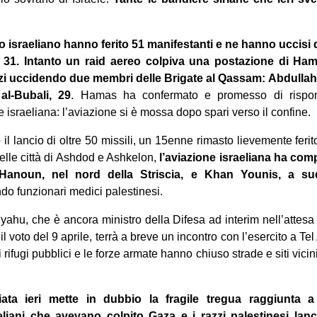
ito israeliano hanno ferito 51 manifestanti e ne hanno uccisi 
 31. Intanto un raid aereo colpiva una postazione di H
zi uccidendo due membri delle Brigate al Qassam: Abdulla
al-Bubali, 29
. Hamas ha confermato e promesso di rispond
e israeliana: l’aviazione si è mossa dopo spari verso il confine.
l lancio di oltre 50 missili, un 15enne rimasto lievemente ferit
lle città di Ashdod e Ashkelon,
l’aviazione israeliana ha comp
 Hanoun, nel nord della Striscia, e Khan Younis, a su
o funzionari medici palestinesi.
nyahu, che è ancora ministro della Difesa ad interim nell’attesa
 voto del 9 aprile, terrà a breve un incontro con l’esercito a Te
 rifugi pubblici e le forze armate hanno chiuso strade e siti vicini
iata ieri mette in dubbio la fragile tregua raggiunta
iani che avevano colpito Gaza e i razzi palestinesi lanciat