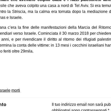
sile che aveva colpito una casa a nord di Tel Aviv. Si era temut
ntro la Striscia, ma la calma era tornata dopo la mediazione 
mas e Israele.
liana c’era la fine delle manifestazioni della Marcia del Ritorn
cendiari verso Israele. Cominciata il 30 marzo 2018 per chiedere
nni, e per rivendicare il diritto al ritorno dei rifugiati palest
rmina la conta delle vittime: in 13 mesi i cecchini israeliani 
 feriti oltre 29mila.
on
book
uesky
israele
morti
nto
Il tuo indirizzo email non sarà pub
obbligatori sono contrassegnati
*