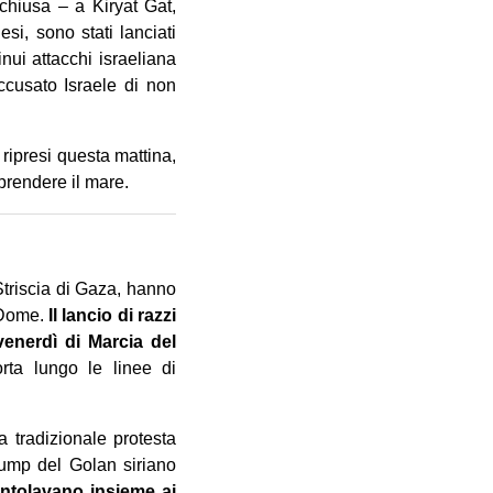
chiusa – a Kiryat Gat,
si, sono stati lanciati
tinui attacchi israeliana
ccusato Israele di non
 ripresi questa mattina,
prendere il mare.
Striscia di Gaza, hanno
n Dome.
Il lancio di razzi
enerdì di Marcia del
ta lungo le linee di
a tradizionale protesta
rump del Golan siriano
entolavano insieme ai