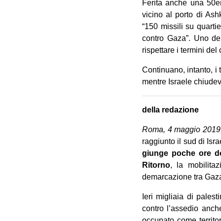
Ferita anche una 50en
vicino al porto di Ash
“150 missili su quartier
contro Gaza”. Uno dei
rispettare i termini del
Continuano, intanto, i 
mentre Israele chiudeva
della redazione
Roma, 4 maggio 2019
raggiunto il sud di Is
giunge poche ore do
Ritorno
, la mobilit
demarcazione tra Gaza 
Ieri migliaia di pales
contro l’assedio anch
occupato come territo