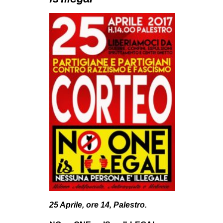
MILANO
MOBILITAZIONI
SPAZI
SPORT POPOLARE
MOVIMENTI
AMBIENTE
ANTIFASCISMO
DIRITTO ALL’ABITARE
GENERI
MIGRAZIONI
PRECARIATO
REPRESSIONE
25 Aprile, ore 14, Palestro.
STUDENTI