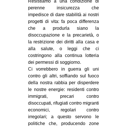
Resistiamo a una condizione di
EVENTI
perenne insicurezza che
impedisce di dare stabilità ai nostri
in
progetti di vita: fa poca differenza
che a produrla siano la
Fb
disoccupazione e la precarietà, o
la
restrizione dei diritti alla casa e
tw
alla salute, o leggi che ci
costringono alla continua lotteria
bsky
dei permessi di soggiorno.
Ci vorrebbero in guerra gli uni
ms
contro gli altri, soffiando sul fuoco
della nostra rabbia per disperdere
SEARCH
le nostre energie: residenti contro
immigrati, precari contro
disoccupati, rifugiati contro migranti
economici, regolari contro
irregolari; a questo servono le
politiche che, producendo zone