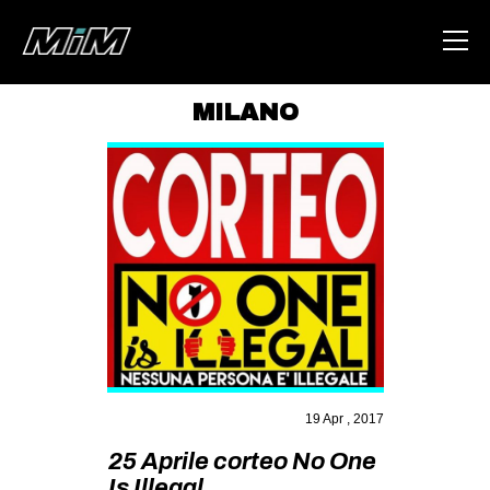
MILANO
HOME
ABOUT
AREA
DEGENERAZIONE
GAZA FREESTYLE
CSOA LAMBRETTA
MSM
19 Apr , 2017
STUDENTI TSUNAMI
25 Aprile corteo No One
ZAM
Is Illegal