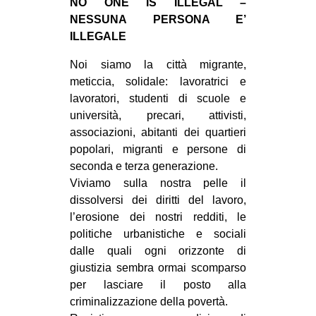
NO ONE IS ILLEGAL –
CULTURE
NESSUNA PERSONA E’
ILLEGALE
ARTE
CINEMA
Noi siamo la città migrante,
meticcia, solidale: lavoratrici e
MANIFESTI
lavoratori, studenti di scuole e
MUSICA
università, precari, attivisti,
associazioni, abitanti dei quartieri
RECENSIONI
popolari, migranti e persone di
INTERNAZIONALE
seconda e terza generazione.
Viviamo sulla nostra pelle il
AFRICA
dissolversi dei diritti del lavoro,
AMERICHE
l’erosione dei nostri redditi, le
politiche urbanistiche e sociali
ESTREMO ORIENTE
dalle quali ogni orizzonte di
EUROPA
giustizia sembra ormai scomparso
MEDIO ORIENTE
per lasciare il posto alla
criminalizzazione della povertà.
MONDO