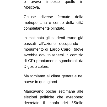
e aveva imposto quello in
CULTURE
Moscova.
ARTE
Chiuse diverse fermate della
CINEMA
metropolitana e centro della città
completamente blindato.
MANIFESTI
MUSICA
In mattinata gli studenti erano già
passati all’azione occupando il
RECENSIONI
monumento di Largo Cairoli (dove
INTERNAZIONALE
avrebbe dovuto tenersi in comizio
di CP) prontamente sgomberati da
AFRICA
Digos e celere.
AMERICHE
Ma torniamo al clima generale nel
ESTREMO ORIENTE
paese in quei giorni.
EUROPA
Mancavano poche settimane alle
MEDIO ORIENTE
elezioni politiche che avrebbero
decretato il trionfo dei 5Stelle
MONDO