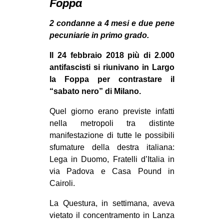
Foppa
MILANO
MOBILITAZIONI
2 condanne a 4 mesi e due pene
pecuniarie in primo grado.
SPAZI
Il 24 febbraio 2018 più di 2.000
SPORT POPOLARE
antifascisti si riunivano in Largo
MOVIMENTI
la Foppa per contrastare il
“sabato nero” di Milano.
AMBIENTE
Quel giorno erano previste infatti
ANTIFASCISMO
nella metropoli tra distinte
DIRITTO ALL’ABITARE
manifestazione di tutte le possibili
GENERI
sfumature della destra italiana:
Lega in Duomo, Fratelli d’Italia in
MIGRAZIONI
via Padova e Casa Pound in
PRECARIATO
Cairoli.
REPRESSIONE
La Questura, in settimana, aveva
STUDENTI
vietato il concentramento in Lanza