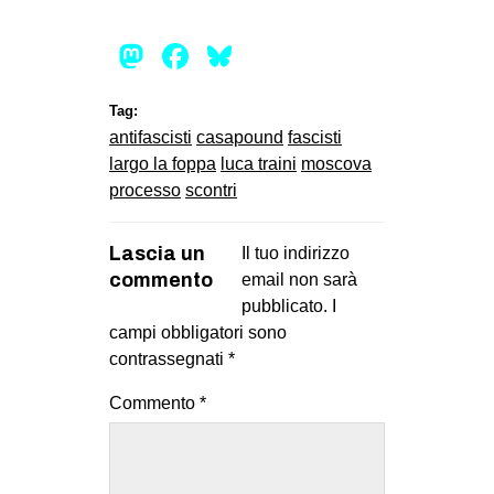
Mastodon
Facebook
Bluesky
Tag:
antifascisti
casapound
fascisti
largo la foppa
luca traini
moscova
processo
scontri
Lascia un
Il tuo indirizzo
commento
email non sarà
pubblicato.
I
campi obbligatori sono
contrassegnati
*
Commento
*