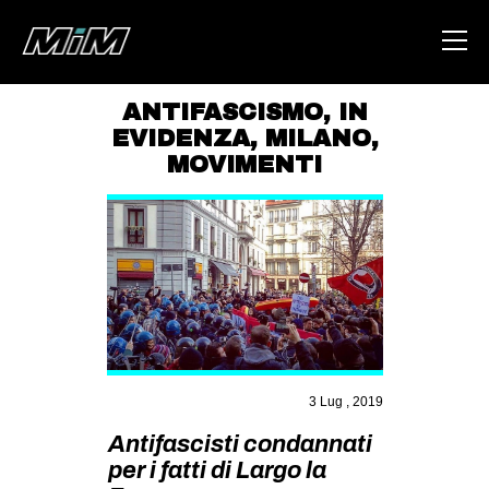
ANTIFASCISMO
,
IN
EVIDENZA
,
MILANO
,
HOME
MOVIMENTI
ABOUT
AREA
DEGENERAZIONE
GAZA FREESTYLE
CSOA LAMBRETTA
MSM
3 Lug , 2019
STUDENTI TSUNAMI
Antifascisti condannati
ZAM
per i fatti di Largo la