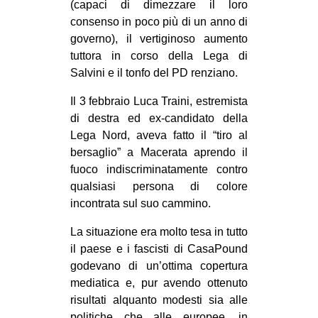
(capaci di dimezzare il loro
EVENTI
consenso in poco più di un anno di
governo), il vertiginoso aumento
in
tuttora in corso della Lega di
Salvini e il tonfo del PD renziano.
Fb
Il 3 febbraio Luca Traini, estremista
tw
di destra ed ex-candidato della
Lega Nord, aveva fatto il “tiro al
bsky
bersaglio” a Macerata aprendo il
fuoco indiscriminatamente contro
ms
qualsiasi persona di colore
incontrata sul suo cammino.
SEARCH
La situazione era molto tesa in tutto
il paese e i fascisti di CasaPound
godevano di un’ottima copertura
mediatica e, pur avendo ottenuto
risultati alquanto modesti sia alle
politiche che alle europee, in