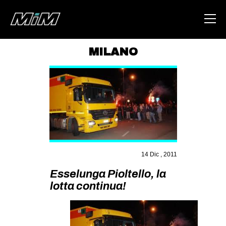
MILANO
HOME
ABOUT
AREA
DEGENERAZIONE
GAZA FREESTYLE
14 Dic , 2011
CSOA LAMBRETTA
Esselunga Pioltello, la
MSM
lotta continua!
STUDENTI TSUNAMI
ZAM