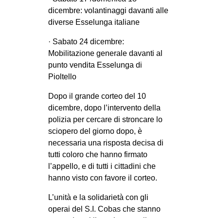
CULTURE
dicembre: volantinaggi davanti alle
diverse Esselunga italiane
ARTE
· Sabato 24 dicembre:
CINEMA
Mobilitazione generale davanti al
MANIFESTI
punto vendita Esselunga di
MUSICA
Pioltello
RECENSIONI
Dopo il grande corteo del 10
dicembre, dopo l’intervento della
INTERNAZIONALE
polizia per cercare di stroncare lo
AFRICA
sciopero del giorno dopo, è
necessaria una risposta decisa di
AMERICHE
tutti coloro che hanno firmato
ESTREMO ORIENTE
l’appello, e di tutti i cittadini che
hanno visto con favore il corteo.
EUROPA
MEDIO ORIENTE
L’unità e la solidarietà con gli
operai del S.I. Cobas che stanno
MONDO