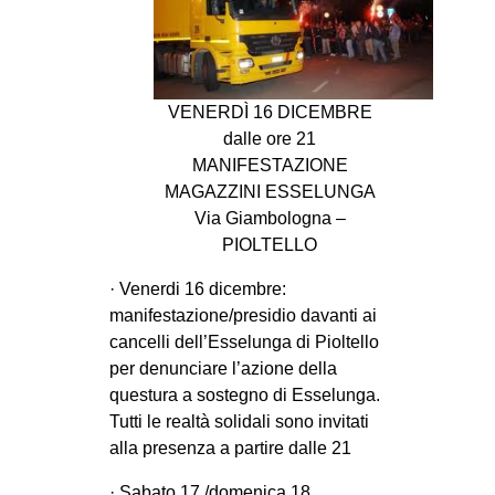
MILANO
MOBILITAZIONI
SPAZI
VENERDÌ 16 DICEMBRE
SPORT POPOLARE
dalle ore 21
MANIFESTAZIONE
MOVIMENTI
MAGAZZINI ESSELUNGA
AMBIENTE
Via Giambologna –
PIOLTELLO
ANTIFASCISMO
DIRITTO ALL’ABITARE
· Venerdi 16 dicembre:
manifestazione/presidio davanti ai
GENERI
cancelli dell’Esselunga di Pioltello
MIGRAZIONI
per denunciare l’azione della
questura a sostegno di Esselunga.
PRECARIATO
Tutti le realtà solidali sono invitati
REPRESSIONE
alla presenza a partire dalle 21
STUDENTI
· Sabato 17 /domenica 18