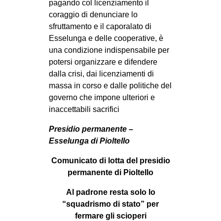
pagando col licenziamento il
EVENTI
coraggio di denunciare lo
sfruttamento e il caporalato di
in
Esselunga e delle cooperative, è
una condizione indispensabile per
Fb
potersi organizzare e difendere
dalla crisi, dai licenziamenti di
tw
massa in corso e dalle politiche del
governo che impone ulteriori e
bsky
inaccettabili sacrifici
ms
Presidio permanente –
Esselunga di Pioltello
SEARCH
Comunicato di lotta del presidio
permanente di Pioltello
Al padrone resta solo lo
“squadrismo di stato” per
fermare gli scioperi