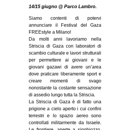
MILANO
14/15 giugno @ Parco Lambro.
MOBILITAZIONI
Siamo contenti di potervi
SPAZI
annunciare il Festival del Gaza
FREEstyle a Milano!
SPORT POPOLARE
Da molti anni lavoriamo nella
MOVIMENTI
Striscia di Gaza con laboratori di
scambio culturale e lavori strutturali
AMBIENTE
per permettere ai giovani e le
ANTIFASCISMO
giovani gazawi di avere un’area
dove praticare liberamente sport e
DIRITTO ALL’ABITARE
creare momenti di svago
GENERI
nonostante la costante sensazione
MIGRAZIONI
di assedio lungo tutta la Striscia.
La Striscia di Gaza è di fatto una
PRECARIATO
prigione a cielo aperto i cui confini
REPRESSIONE
terrestri e lo spazio aereo sono
controllati militarmente da Israele.
STUDENTI
Le frontiere, aperte a singhiozzo,