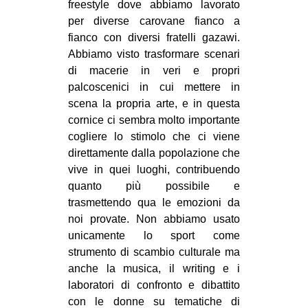
freestyle dove abbiamo lavorato
EVENTI
per diverse carovane fianco a
fianco con diversi fratelli gazawi.
in
Abbiamo visto trasformare scenari
di macerie in veri e propri
Fb
palcoscenici in cui mettere in
scena la propria arte, e in questa
tw
cornice ci sembra molto importante
cogliere lo stimolo che ci viene
bsky
direttamente dalla popolazione che
vive in quei luoghi, contribuendo
ms
quanto più possibile e
trasmettendo qua le emozioni da
SEARCH
noi provate. Non abbiamo usato
unicamente lo sport come
strumento di scambio culturale ma
anche la musica, il writing e i
laboratori di confronto e dibattito
con le donne su tematiche di