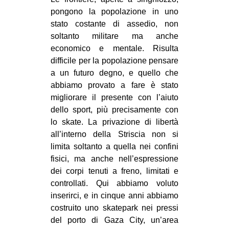
CULTURE
pongono la popolazione in uno
stato costante di assedio, non
ARTE
soltanto militare ma anche
CINEMA
economico e mentale. Risulta
difficile per la popolazione pensare
MANIFESTI
a un futuro degno, e quello che
MUSICA
abbiamo provato a fare è stato
RECENSIONI
migliorare il presente con l’aiuto
dello sport, più precisamente con
INTERNAZIONALE
lo skate. La privazione di libertà
all’interno della Striscia non si
AFRICA
limita soltanto a quella nei confini
AMERICHE
fisici, ma anche nell’espressione
ESTREMO ORIENTE
dei corpi tenuti a freno, limitati e
controllati. Qui abbiamo voluto
EUROPA
inserirci, e in cinque anni abbiamo
MEDIO ORIENTE
costruito uno skatepark nei pressi
del porto di Gaza City, un’area
MONDO