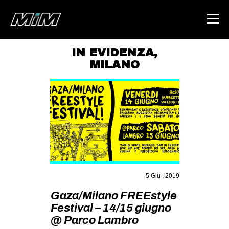
IN EVIDENZA
,
MILANO
HOME
ABOUT
AREA
DEGENERAZIONE
GAZA FREESTYLE
CSOA LAMBRETTA
5 Giu , 2019
MSM
Gaza/Milano FREEstyle
STUDENTI TSUNAMI
Festival – 14/15 giugno
ZAM
@ Parco Lambro