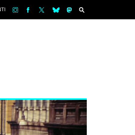
in
Fb
tw
bsky
ms
SEARCH
TI