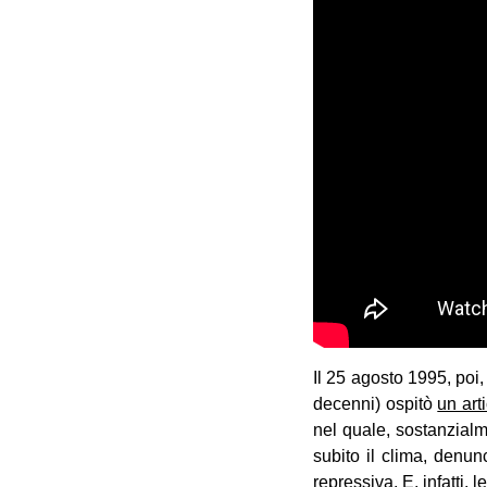
Il 25 agosto 1995, poi
decenni) ospitò
un art
nel quale, sostanzialme
subito il clima, denu
repressiva. E, infatti, l