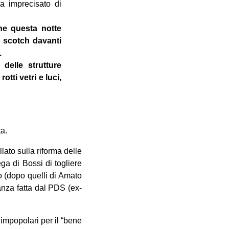
a imprecisato di
he questa notte
o scotch davanti
.
delle strutture
otti vetri e luci,
ta.
ato sulla riforma delle
ga di Bossi di togliere
co (dopo quelli di Amato
anza fatta dal PDS (ex-
e impopolari per il “bene