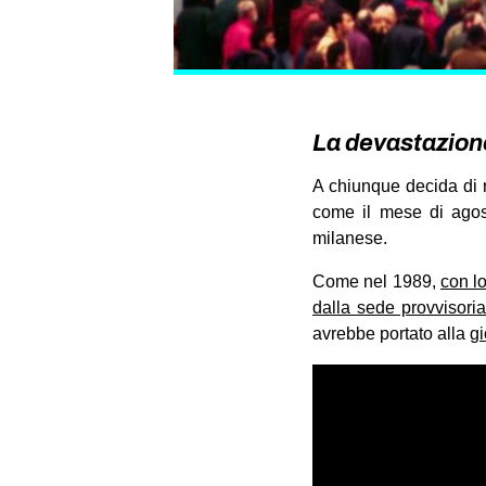
La devastazione
A chiunque decida di r
come il mese di agost
milanese.
Come nel 1989,
con l
dalla sede provvisori
avrebbe portato alla
gi