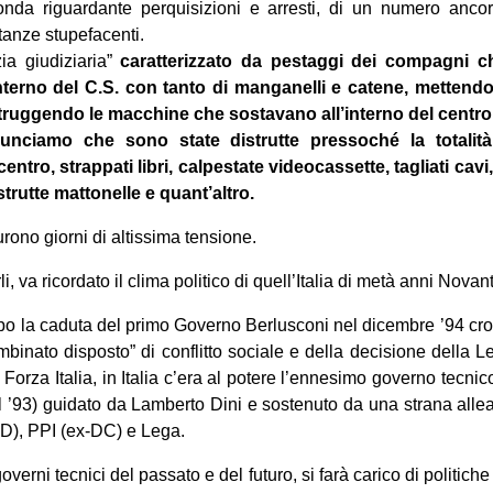
onda riguardante perquisizioni e arresti, di un numero ancor
tanze stupefacenti.
zia giudiziaria”
caratterizzato da pestaggi dei compagni c
nterno del C.S. con tanto di manganelli e catene, mettend
struggendo le macchine che sostavano all’interno del centro
nciamo che sono state distrutte pressoché la totalità 
entro, strappati libri, calpestate videocassette, tagliati cavi, r
strutte mattonelle e quant’altro.
rono giorni di altissima tensione.
li, va ricordato il clima politico di quell’Italia di metà anni Novan
opo la caduta del primo Governo Berlusconi nel dicembre ’94 croll
mbinato disposto” di conflitto sociale e della decisione della Le
 Forza Italia, in Italia c’era al potere l’ennesimo governo tecni
l ’93) guidato da Lamberto Dini e sostenuto da una strana alle
PD), PPI (ex-DC) e Lega.
overni tecnici del passato e del futuro, si farà carico di politich