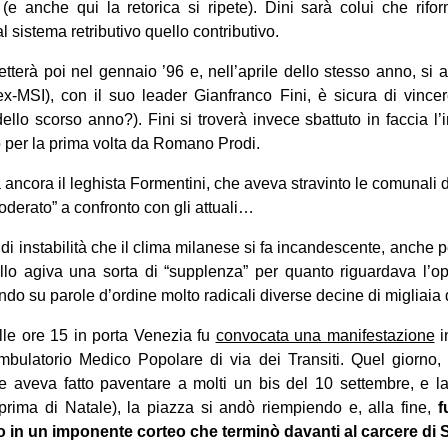
(e anche qui la retorica si ripete). Dini sarà colui che rif
l sistema retributivo quello contributivo.
etterà poi nel gennaio ’96 e, nell’aprile dello stesso anno, si a
x-MSI), con il suo leader Gianfranco Fini, è sicura di vincer
ello scorso anno?). Fini si troverà invece sbattuto in faccia l
to per la prima volta da Romano Prodi.
 ancora il leghista Formentini, che aveva stravinto le comunali 
oderato” a confronto con gli attuali…
di instabilità che il clima milanese si fa incandescente, anche 
llo agiva una sorta di “supplenza” per quanto riguardava l’op
tando su parole d’ordine molto radicali diverse decine di migliaia
lle ore 15 in porta Venezia fu
convocata una manifestazione
i
bulatorio Medico Popolare di via dei Transiti. Quel giorno, 
e aveva fatto paventare a molti un bis del 10 settembre, e la
prima di Natale), la piazza si andò riempiendo e, alla fine,
fu
 in un imponente corteo che terminò davanti al carcere di S