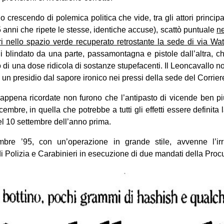
 crescendo di polemica politica che vide, tra gli attori princip
25 anni che ripete le stesse, identiche accuse), scattò puntuale
ne
ri nello spazio verde recuperato retrostante la sede di via Wat
i blindato da una parte, passamontagna e pistole dall’altra, ch
di una dose ridicola di sostanze stupefacenti. Il Leoncavallo non 
un presidio dal sapore ironico nei pressi della sede del Corrier
e appena ricordate non furono che l’antipasto di vicende ben 
mbre, in quella che potrebbe a tutti gli effetti essere definita
 del 10 settembre dell’anno prima.
mbre ’95, con un’operazione in grande stile, avvenne l’irru
i Polizia e Carabinieri in esecuzione di due mandati della Procu