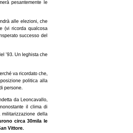
ormerà pesantemente le
ndrà alle elezioni, che
e (vi ricorda qualcosa
’insperato successo del
del ’93. Un leghista che
perché va ricordato che,
posizione politica alla
 di persone.
ndetta da Leoncavallo,
nonostante il clima di
 militarizzazione della
rono circa 30mila le
an Vittore.