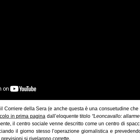
, il Corriere della Sera (e anche questa è una consuetudine che 
icolo in prima pagina
dall’eloquente titolo
“Leoncavallo: allarme
nte, il centro sociale venne descritto come un centro di spaccio
nciando il giorno stesso l’operazione giornalistica e preveden
e previsioni si rivelarono corrette.