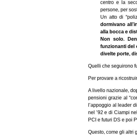
centro e la sec
persone, per sos
Un atto di “poli
dormivano all’i
alla bocca e di
Non solo. Denu
funzionanti del c
divelte porte, di
Quelli che seguirono fu
Per provare a ricostruir
A livello nazionale, d
pensioni grazie al “co
l’appoggio al leader di
nel ’92 e di Ciampi ne
PCI e futuri DS e poi 
Questo, come gli altri g