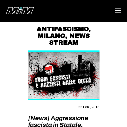
ANTIFASCISMO
,
MILANO
,
NEWS
HOME
STREAM
ABOUT
AREA
DEGENERAZIONE
GAZA FREESTYLE
CSOA LAMBRETTA
MSM
22 Feb , 2016
STUDENTI TSUNAMI
[News] Aggressione
ZAM
fascista in Statale.