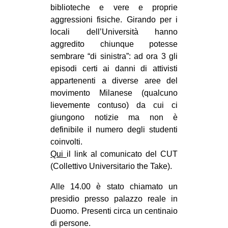
biblioteche e vere e proprie
CULTURE
aggressioni fisiche. Girando per i
ARTE
locali dell’Università hanno
aggredito chiunque potesse
CINEMA
sembrare “di sinistra”: ad ora 3 gli
MANIFESTI
episodi certi ai danni di attivisti
MUSICA
appartenenti a diverse aree del
movimento Milanese (qualcuno
RECENSIONI
lievemente contuso) da cui ci
INTERNAZIONALE
giungono notizie ma non è
definibile il numero degli studenti
AFRICA
coinvolti.
AMERICHE
Qui
il link al comunicato del CUT
(Collettivo Universitario the Take).
ESTREMO ORIENTE
Alle 14.00 è stato chiamato un
EUROPA
presidio presso palazzo reale in
MEDIO ORIENTE
Duomo. Presenti circa un centinaio
MONDO
di persone.