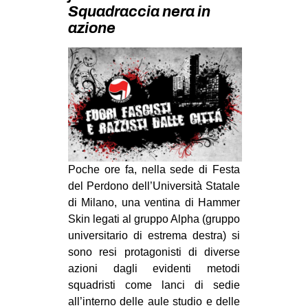
MILANO
Squadraccia nera in
azione
MOBILITAZIONI
SPAZI
SPORT POPOLARE
MOVIMENTI
AMBIENTE
ANTIFASCISMO
Poche ore fa, nella sede di Festa
DIRITTO ALL’ABITARE
del Perdono dell’Università Statale
GENERI
di Milano, una ventina di Hammer
Skin legati al gruppo Alpha (gruppo
MIGRAZIONI
universitario di estrema destra) si
PRECARIATO
sono resi protagonisti di diverse
azioni dagli evidenti metodi
REPRESSIONE
squadristi come lanci di sedie
STUDENTI
all’interno delle aule studio e delle