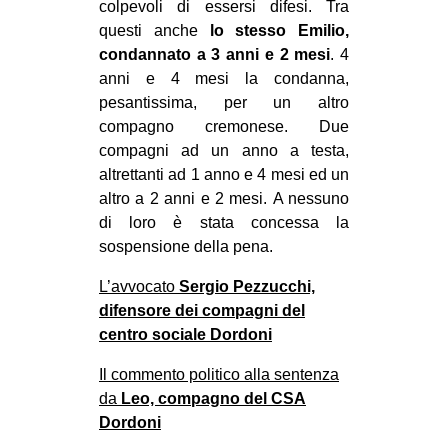
colpevoli di essersi difesi. Tra
EVENTI
questi anche
lo stesso Emilio,
condannato a 3 anni e 2 mesi
. 4
in
anni e 4 mesi la condanna,
pesantissima, per un altro
Fb
compagno cremonese.
Due
compagni ad un anno a testa,
tw
altrettanti ad 1 anno e 4 mesi ed un
altro a 2 anni e 2 mesi.
A nessuno
bsky
di loro è stata concessa la
sospensione della pena.
ms
L’avvocato
Sergio Pezzucchi,
SEARCH
difensore dei compagni del
centro sociale Dordoni
Il commento politico alla sentenza
da
Leo, compagno del CSA
Dordoni