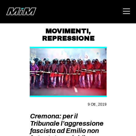
MOVIMENTI
,
REPRESSIONE
HOME
ABOUT
AREA
DEGENERAZIONE
GAZA FREESTYLE
CSOA LAMBRETTA
9 Ott , 2019
MSM
Cremona: per il
STUDENTI TSUNAMI
Tribunale l’aggressione
ZAM
fascista ad Emilio non