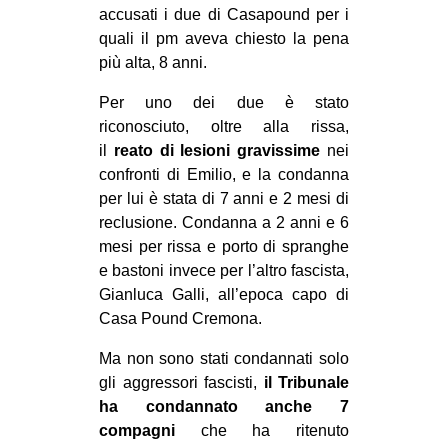
accusati i due di Casapound per i
CULTURE
quali il pm aveva chiesto la pena
ARTE
più alta, 8 anni.
CINEMA
Per uno dei due è stato
MANIFESTI
riconosciuto, oltre alla rissa,
il
reato di lesioni gravissime
nei
MUSICA
confronti di Emilio, e la condanna
RECENSIONI
per lui è stata di 7 anni e 2 mesi di
reclusione. Condanna a 2 anni e 6
INTERNAZIONALE
mesi per rissa e porto di spranghe
AFRICA
e bastoni invece per l’altro fascista,
Gianluca Galli, all’epoca capo di
AMERICHE
Casa Pound Cremona.
ESTREMO ORIENTE
Ma non sono stati condannati solo
EUROPA
gli aggressori fascisti,
il Tribunale
MEDIO ORIENTE
ha condannato anche 7
compagni
che ha ritenuto
MONDO