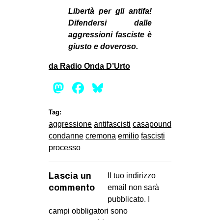
Libertà per gli antifa!
Difendersi dalle
aggressioni fasciste è
giusto e doveroso.
da Radio Onda D’Urto
Mastodon
Facebook
Bluesky
Tag:
aggressione
antifascisti
casapound
condanne
cremona
emilio
fascisti
processo
Lascia un
Il tuo indirizzo
commento
email non sarà
pubblicato.
I
campi obbligatori sono