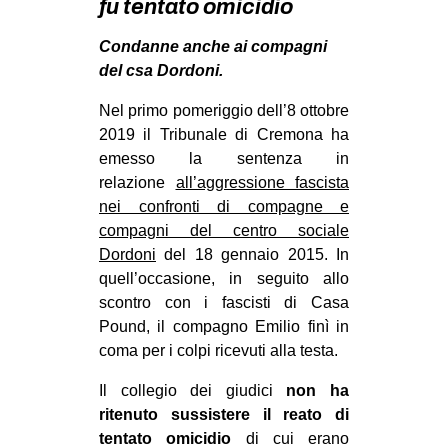
fu tentato omicidio
MILANO
MOBILITAZIONI
Condanne anche ai compagni
del csa Dordoni.
SPAZI
Nel primo pomeriggio dell’8 ottobre
SPORT POPOLARE
2019 il Tribunale di Cremona ha
MOVIMENTI
emesso la sentenza in
relazione
all’aggressione fascista
AMBIENTE
nei confronti di compagne e
ANTIFASCISMO
compagni del centro sociale
Dordoni
del 18 gennaio 2015. In
DIRITTO ALL’ABITARE
quell’occasione, in seguito allo
GENERI
scontro con i fascisti di Casa
MIGRAZIONI
Pound, il compagno Emilio finì in
coma per i colpi ricevuti alla testa.
PRECARIATO
Il collegio dei giudici
non ha
REPRESSIONE
ritenuto sussistere il reato di
STUDENTI
tentato omicidio
di cui erano