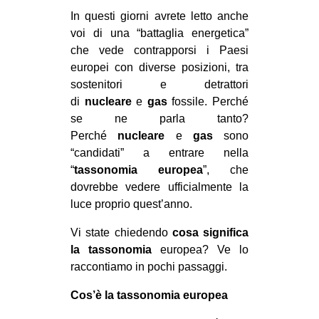
MILANO
In questi giorni avrete letto anche
MOBILITAZIONI
voi di una “battaglia energetica”
che vede contrapporsi i Paesi
SPAZI
europei con diverse posizioni, tra
SPORT POPOLARE
sostenitori e detrattori
di
nucleare
e
gas
fossile. Perché
MOVIMENTI
se ne parla tanto?
AMBIENTE
Perché
nucleare
e
gas
sono
“candidati” a entrare nella
ANTIFASCISMO
“
tassonomia europea
”, che
DIRITTO ALL’ABITARE
dovrebbe vedere ufficialmente la
luce proprio quest’anno.
GENERI
MIGRAZIONI
Vi state chiedendo
cosa significa
la tassonomia
europea? Ve lo
PRECARIATO
raccontiamo in pochi passaggi.
REPRESSIONE
Cos’è la tassonomia europea
STUDENTI