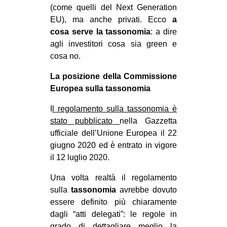
(come quelli del Next Generation
EVENTI
EU), ma anche privati. Ecco
a
cosa serve la tassonomia
: a dire
in
agli investitori cosa sia green e
cosa no.
Fb
La posizione della Commissione
tw
Europea sulla tassonomia
bsky
I
l regolamento sulla tassonomia è
stato pubblicato
nella Gazzetta
ms
ufficiale dell’Unione Europea il 22
giugno 2020 ed è entrato in vigore
SEARCH
il 12 luglio 2020.
Una volta realtà il regolamento
sulla
tassonomia
avrebbe dovuto
essere definito più chiaramente
dagli “atti delegati”: le regole in
grado di dettagliare meglio la