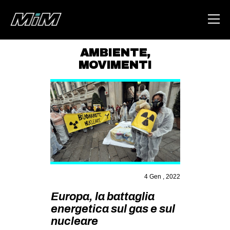
AMBIENTE
,
MOVIMENTI
HOME
ABOUT
AREA
DEGENERAZIONE
GAZA FREESTYLE
CSOA LAMBRETTA
4 Gen , 2022
MSM
Europa, la battaglia
STUDENTI TSUNAMI
energetica sul gas e sul
ZAM
nucleare