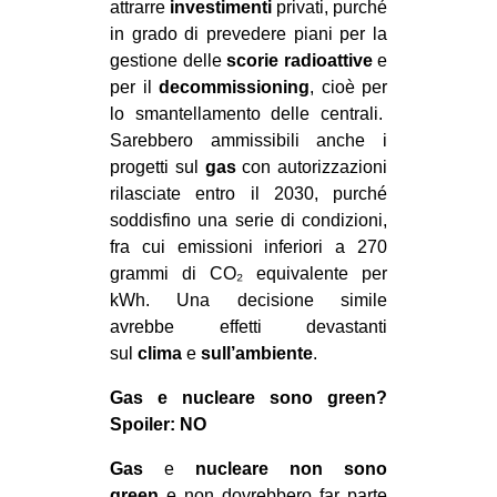
attrarre
investimenti
privati, purché
in grado di prevedere piani per la
gestione delle
scorie radioattive
e
per il
decommissioning
, cioè per
lo smantellamento delle centrali.
Sarebbero ammissibili anche i
progetti sul
gas
con autorizzazioni
rilasciate entro il 2030, purché
soddisfino una serie di condizioni,
fra cui emissioni inferiori a 270
grammi di CO₂ equivalente per
kWh. Una decisione simile
avrebbe effetti devastanti
sul
clima
e
sull’ambiente
.
Gas e nucleare sono green?
Spoiler: NO
Gas
e
nucleare
non sono
green
e non dovrebbero far parte