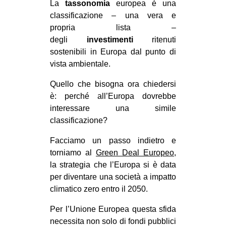
La
tassonomia
europea è una
CULTURE
classificazione – una vera e
ARTE
propria lista –
degli
investimenti
ritenuti
CINEMA
sostenibili in Europa dal punto di
MANIFESTI
vista ambientale.
MUSICA
Quello che bisogna ora chiedersi
RECENSIONI
è: perché all’Europa dovrebbe
interessare una simile
INTERNAZIONALE
classificazione?
AFRICA
Facciamo un passo indietro e
AMERICHE
torniamo al
Green Deal Europeo
,
la strategia che l’Europa si è data
ESTREMO ORIENTE
per diventare una società a impatto
EUROPA
climatico zero entro il 2050.
MEDIO ORIENTE
Per l’Unione Europea questa sfida
MONDO
necessita non solo di fondi pubblici