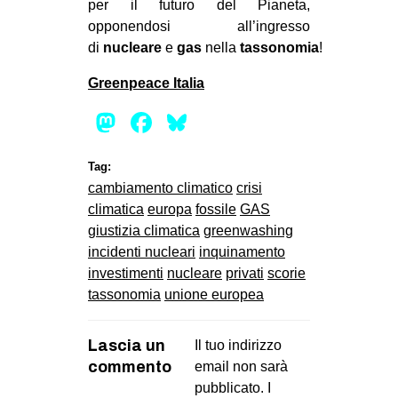
per il futuro del Pianeta,
opponendosi all’ingresso
di
nucleare
e
gas
nella
tassonomia
!
Greenpeace Italia
Mastodon
Facebook
Bluesky
Tag:
cambiamento climatico
crisi
climatica
europa
fossile
GAS
giustizia climatica
greenwashing
incidenti nucleari
inquinamento
investimenti
nucleare
privati
scorie
tassonomia
unione europea
Lascia un
Il tuo indirizzo
commento
email non sarà
pubblicato.
I