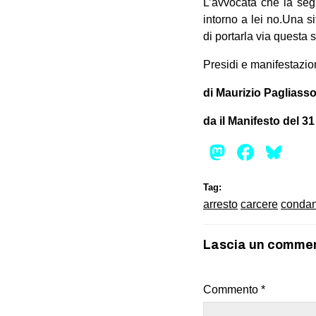
L’avvocata che la segu
intorno a lei no.Una 
di portarla via questa 
Presidi e manifestazion
di Maurizio Pagliasso
da il Manifesto del 3
Mastod
Face
Bl
Tag:
arresto
carcere
conda
Lascia un comme
Commento
*