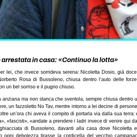
 arrestata in casa: «Continuo la lotta»
er lei, che invece sorrideva serena: Nicoletta Dosio, già doce
Norberto Rosa di Bussoleno, chiusa dentro l’auto delle forze
on un bel sorriso e il pugno chiuso.
 anziana ma non stanca che sventola, sempre chiusa dentro u
ere, un fazzoletto No Tav, mentre intorno a lei decine di persone
tre un’ora chi aveva il compito di portarla via dalla sua terra: 
a», «fascisti», «andate a prendere i ladri invece di venire qui d
ghiacciata di Bussoleno, davanti alla casa dove Nicoletta e
 ogni debolezza tirasse la cordicella del vecchio campanacc