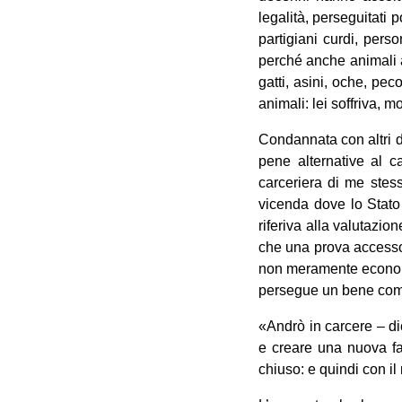
legalità, perseguitati p
partigiani curdi, perso
perché anche animali 
gatti, asini, oche, pe
animali: lei soffriva, m
Condannata con altri d
pene alternative al 
carceriera di me stes
vicenda dove lo Stato
riferiva alla valutazio
che una prova accessor
non meramente econome
persegue un bene co
«Andrò in carcere – dic
e creare una nuova fa
chiuso: e quindi con il