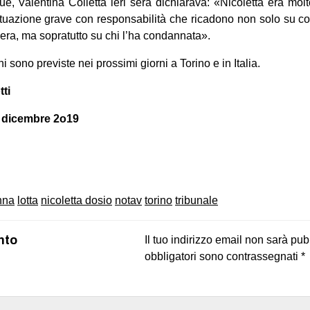
e, Valentina Colletta ieri sera dichiarava: «Nicoletta era mo
situazione grave con responsabilità che ricadono non solo su c
sera, ma sopratutto su chi l’ha condannata».
i sono previste nei prossimi giorni a Torino e in Italia.
tti
1 dicembre 2o19
on
book
uesky
nna
lotta
nicoletta dosio
notav
torino
tribunale
nto
Il tuo indirizzo email non sarà pub
obbligatori sono contrassegnati
*