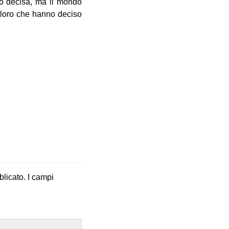
lto decisa, ma il mondo
oloro che hanno deciso
blicato.
I campi