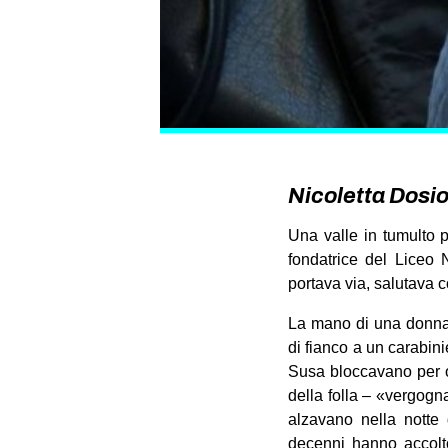
Nicoletta Dosio
Una valle in tumulto p
fondatrice del Liceo 
portava via, salutava c
La mano di una donna
di fianco a un carabini
Susa bloccavano per ol
della folla – «vergogn
alzavano nella notte 
decenni hanno accolto