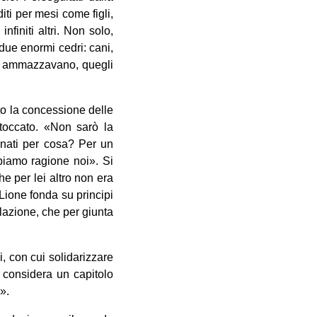
diti per mesi come figli,
nfiniti altri. Non solo,
ue enormi cedri: cani,
eli ammazzavano, quegli
to la concessione delle
toccato. «Non sarò la
nnati per cosa? Per un
biamo ragione noi». Si
he per lei altro non era
Lione fonda su principi
azione, che per giunta
i, con cui solidarizzare
 considera un capitolo
».