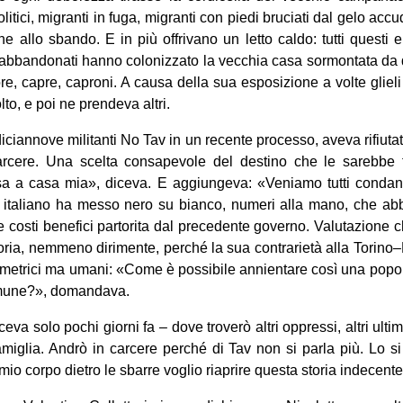
olitici, migranti in fuga, migranti con piedi bruciati dal gelo accu
ne allo sbando. E in più offrivano un letto caldo: tutti questi e i
abbandonati hanno colonizzato la vecchia casa sormontata da d
core, capre, caproni. A causa della sua esposizione a volte gli
olto, e poi ne prendeva altri.
iciannove militanti No Tav in un recente processo, aveva rifiuta
carcere. Una scelta consapevole del destino che le sarebbe 
sa a casa mia», diceva. E aggiungeva: «Veniamo tutti conda
 italiano ha messo nero su bianco, numeri alla mano, che ab
ne costi benefici partorita dal precedente governo. Valutazione c
ia, nemmeno dirimente, perché la sua contrarietà alla Torino–
trici ma umani: «Come è possibile annientare così una popol
mune?», domandava.
eva solo pochi giorni fa – dove troverò altri oppressi, altri ultim
miglia. Andrò in carcere perché di Tav non si parla più. Lo si
 mio corpo dietro le sbarre voglio riaprire questa storia indecente