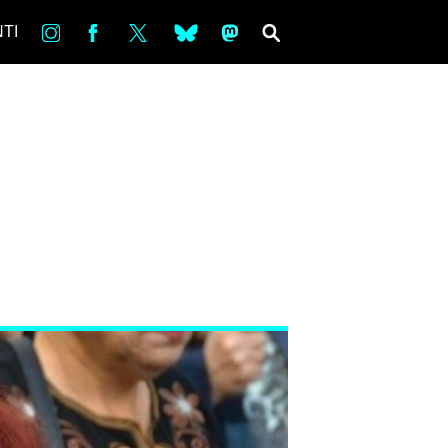
in
Fb
tw
bsky
ms
SEARCH
TI