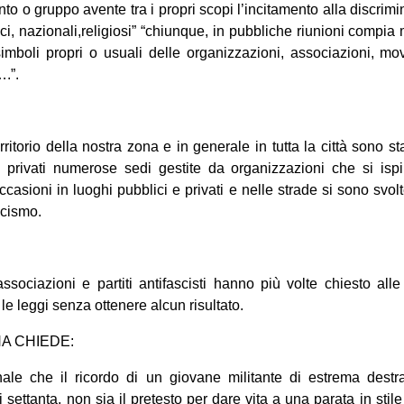
o o gruppo avente tra i propri scopi l’incitamento alla discrimi
nici, nazionali,religiosi” “chiunque, in pubbliche riunioni compia 
imboli propri o usuali delle organizzazioni, associazioni, m
….”.
erritorio della nostra zona e in generale in tutta la città sono sta
li privati numerose sedi gestite da organizzazioni che si isp
casioni in luoghi pubblici e privati e nelle strade si sono svolt
ascismo.
associazioni e partiti antifascisti hanno più volte chiesto alle 
le leggi senza ottenere alcun risultato.
NA CHIEDE:
le che il ricordo di un giovane militante di estrema destr
ni settanta, non sia il pretesto per dare vita a una parata in stil