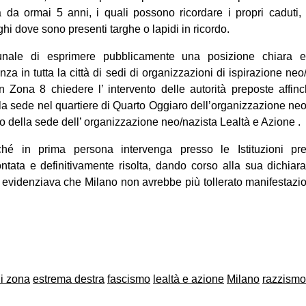
tà da ormai 5 anni, i quali possono ricordare i propri cadut
hi dove sono presenti targhe o lapidi in ricordo.
nale di esprimere pubblicamente una posizione chiara 
za in tutta la città di sedi di organizzazioni di ispirazione neo
in Zona 8 chiedere l’ intervento delle autorità preposte affin
ella sede nel quartiere di Quarto Oggiaro dell’organizzazione n
o della sede dell’ organizzazione neo/nazista Lealtà e Azione .
ché in prima persona intervenga presso le Istituzioni pr
ontata e definitivamente risolta, dando corso alla sua dichiar
 evidenziava che Milano non avrebbe più tollerato manifestazi
on
book
uesky
di zona
estrema destra
fascismo
lealtà e azione
Milano
razzismo