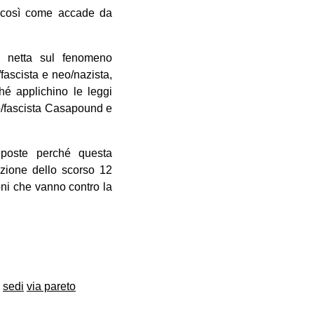
i, così come accade da
e netta sul fenomeno
/fascista e neo/nazista,
ché applichino le leggi
eo/fascista Casapound e
eposte perché questa
azione dello scorso 12
oni che vanno contro la
sedi
via pareto