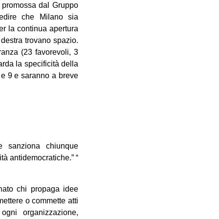
e, promossa dal Gruppo
pedire che Milano sia
er la continua apertura
a destra trovano spazio.
anza (23 favorevoli, 3
rda la specificità della
6 e 9 e saranno a breve
e sanziona chiunque
ità antidemocratiche.” “
ato chi propaga idee
mmettere o commette atti
a ogni organizzazione,