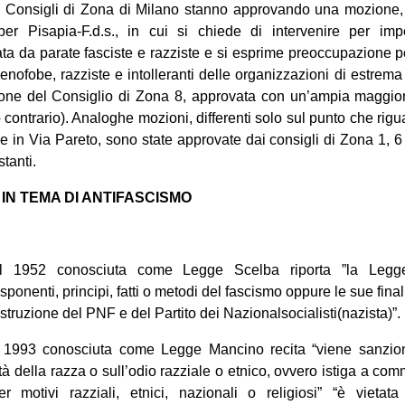
rsi Consigli di Zona di Milano stanno approvando una mozion
 per Pisapia-F.d.s., in cui si chiede di intervenire per im
a da parate fasciste e razziste e si esprime preoccupazione p
xenofobe, razziste e intolleranti delle organizzazioni di estrem
ne del Consiglio di Zona 8, approvata con un’ampia maggior
 contrario). Analoghe mozioni, differenti solo sul punto che rigua
e in Via Pareto, sono state approvate dai consigli di Zona 1, 
tanti.
IN TEMA DI ANTIFASCISMO
 1952 conosciuta come Legge Scelba riporta ”la Legg
ponenti, principi, fatti o metodi del fascismo oppure le sue final
costruzione del PNF e del Partito dei Nazionalsocialisti(nazista)”.
1993 conosciuta come Legge Mancino recita “viene sanzion
tà della razza o sull’odio razziale o etnico, ovvero istiga a co
r motivi razziali, etnici, nazionali o religiosi” “è vietat