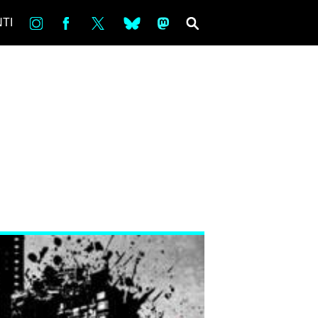
in
Fb
tw
bsky
ms
SEARCH
TI