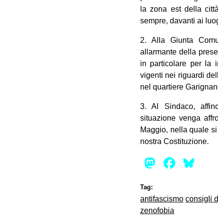
la zona est della cit
sempre, davanti ai luog
2. Alla Giunta Comu
allarmante della presen
in particolare per la 
vigenti nei riguardi d
nel quartiere Garignan
3. Al Sindaco, affin
situazione venga affr
Maggio, nella quale si
nostra Costituzione.
Mastod
Face
Bl
Tag:
antifascismo
consigli 
zenofobia