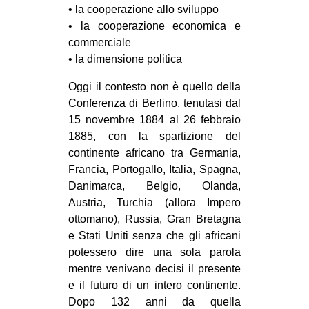
• la cooperazione allo sviluppo
EVENTI
• la cooperazione economica e
commerciale
in
• la dimensione politica
Fb
Oggi il contesto non è quello della
Conferenza di Berlino, tenutasi dal
tw
15 novembre 1884 al 26 febbraio
1885, con la spartizione del
bsky
continente africano tra Germania,
Francia, Portogallo, Italia, Spagna,
ms
Danimarca, Belgio, Olanda,
Austria, Turchia (allora Impero
SEARCH
ottomano), Russia, Gran Bretagna
e Stati Uniti senza che gli africani
potessero dire una sola parola
mentre venivano decisi il presente
e il futuro di un intero continente.
Dopo 132 anni da quella