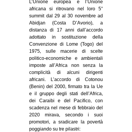
L’Unione
europea e l’Unione
CULTURE
africana si ritrovano nel loro 5°
summit dal 29 al 30 novembre ad
ARTE
Abidjan (Costa D’Avorio), a
CINEMA
distanza di 17 anni dall’accordo
MANIFESTI
adottato in sostituzione della
Convenzione di Lome (Togo) del
MUSICA
1975, sulle macerie di scelte
RECENSIONI
politico-economiche e ambientali
imposte all’Africa non senza la
INTERNAZIONALE
complicità di alcuni dirigenti
AFRICA
africani. L’accordo di Cotonou
(Benin) del 2000, firmato tra la Ue
AMERICHE
e il gruppo degli stati dell’Africa,
ESTREMO ORIENTE
dei Caraibi e del Pacifico, con
scadenza nel mese di febbraio del
EUROPA
2020 mirava, secondo i suoi
MEDIO ORIENTE
promotori, a sradicare la povertà
MONDO
poggiando su tre pilastri: