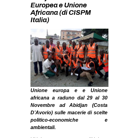
MILANO
Europea e Unione
Africana (di CISPM
MOBILITAZIONI
Italia)
SPAZI
SPORT POPOLARE
MOVIMENTI
AMBIENTE
ANTIFASCISMO
DIRITTO ALL’ABITARE
GENERI
Unione europa e e Unione
africana a raduno dal 29 al 30
MIGRAZIONI
Novembre ad Abidjan (Costa
PRECARIATO
D’Avorio) sulle macerie di scelte
politico-economiche e
REPRESSIONE
ambientali.
STUDENTI