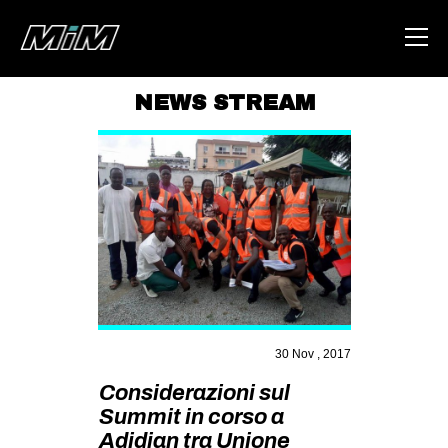
NEWS STREAM
HOME
ABOUT
AREA
DEGENERAZIONE
GAZA FREESTYLE
CSOA LAMBRETTA
MSM
30 Nov , 2017
STUDENTI TSUNAMI
Considerazioni sul
Summit in corso a
ZAM
Adidjan tra Unione