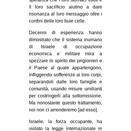
il loro sacrificio aiutino a dare
EVENTI
risonanza al loro messaggio oltre i
in
confini delle loro buie celle.
Decenni di esperienza hanno
Fb
dimostrato che il sistema inumano
di Israele di occupazione
tw
economica e militare mira a
bsky
spezzare lo spirito dei prigionieri e
il Paese al quale appartengono,
ms
infliggendo sofferenze ai loro corpi,
separandoli dalle loro famiglie e
SEARCH
comunità, usando misure umilianti
per costringerli alla sottomissione.
Ma nonostante questo trattamento,
noi non ci arrenderemo [ad esso].
Israele, la forza occupante, ha
violato la legge internazionale in