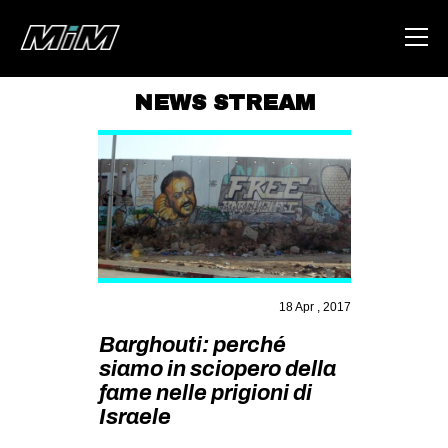
NEWS STREAM
HOME
ABOUT
AREA
DEGENERAZIONE
GAZA FREESTYLE
18 Apr , 2017
CSOA LAMBRETTA
Barghouti: perché
MSM
siamo in sciopero della
STUDENTI TSUNAMI
fame nelle prigioni di
Israele
ZAM