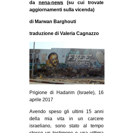
da
nena-news
(su cui trovate
MILANO
aggiornamenti sulla vicenda)
MOBILITAZIONI
di Marwan Barghouti
SPAZI
traduzione di Valeria Cagnazzo
SPORT POPOLARE
MOVIMENTI
AMBIENTE
ANTIFASCISMO
DIRITTO ALL’ABITARE
GENERI
Prigione di Hadarim (Israele), 16
MIGRAZIONI
aprile 2017
PRECARIATO
Avendo speso gli ultimi 15 anni
REPRESSIONE
della mia vita in un carcere
israeliano, sono stato al tempo
STUDENTI
stesso un testimone e una vittima