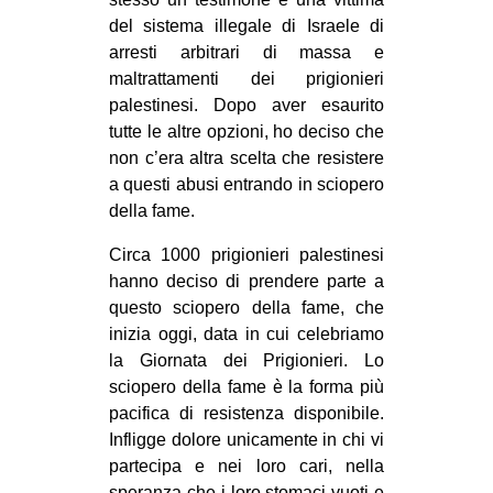
CULTURE
del sistema illegale di Israele di
arresti arbitrari di massa e
ARTE
maltrattamenti dei prigionieri
CINEMA
palestinesi. Dopo aver esaurito
tutte le altre opzioni, ho deciso che
MANIFESTI
non c’era altra scelta che resistere
MUSICA
a questi abusi entrando in sciopero
RECENSIONI
della fame.
INTERNAZIONALE
Circa 1000 prigionieri palestinesi
hanno deciso di prendere parte a
AFRICA
questo sciopero della fame, che
AMERICHE
inizia oggi, data in cui celebriamo
la Giornata dei Prigionieri. Lo
ESTREMO ORIENTE
sciopero della fame è la forma più
EUROPA
pacifica di resistenza disponibile.
Infligge dolore unicamente in chi vi
MEDIO ORIENTE
partecipa e nei loro cari, nella
MONDO
speranza che i loro stomaci vuoti e