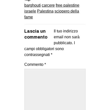
barghouti
carcere
free palestine
israele
Palestina
sciopero della
fame
Lascia un
Il tuo indirizzo
commento
email non sarà
pubblicato.
I
campi obbligatori sono
contrassegnati
*
Commento
*