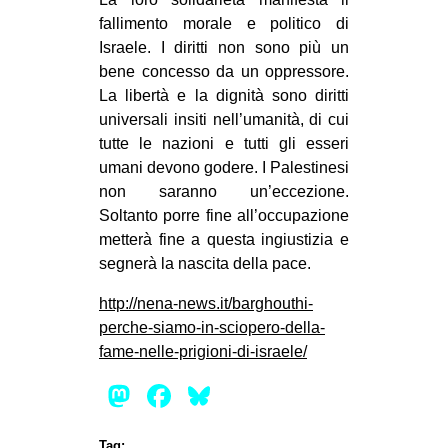
fallimento morale e politico di
Israele. I diritti non sono più un
bene concesso da un oppressore.
La libertà e la dignità sono diritti
universali insiti nell’umanità, di cui
tutte le nazioni e tutti gli esseri
umani devono godere. I Palestinesi
non saranno un’eccezione.
Soltanto porre fine all’occupazione
metterà fine a questa ingiustizia e
segnerà la nascita della pace.
http://nena-news.it/barghouthi-
perche-siamo-in-sciopero-della-
fame-nelle-prigioni-di-israele/
Mastodon
Facebook
Bluesky
Tag: