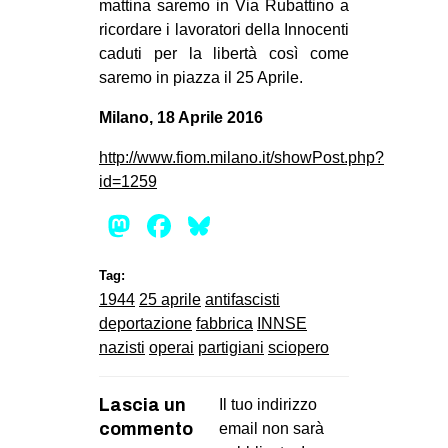
mattina saremo in Via Rubattino a
ricordare i lavoratori della Innocenti
caduti per la libertà così come
saremo in piazza il 25 Aprile.
Milano, 18 Aprile 2016
http://www.fiom.milano.it/showPost.php?
id=1259
Mastodon
Facebook
Bluesky
Tag:
1944
25 aprile
antifascisti
deportazione
fabbrica
INNSE
nazisti
operai
partigiani
sciopero
Lascia un
Il tuo indirizzo
commento
email non sarà