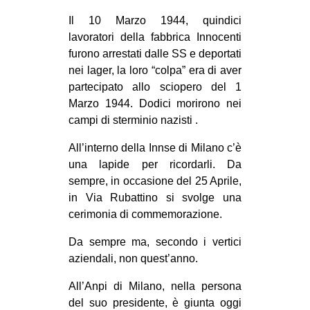
CULTURE
Il 10 Marzo 1944, quindici
lavoratori della fabbrica Innocenti
ARTE
furono arrestati dalle SS e deportati
CINEMA
nei lager, la loro “colpa” era di aver
MANIFESTI
partecipato allo sciopero del 1
Marzo 1944. Dodici morirono nei
MUSICA
campi di sterminio nazisti .
RECENSIONI
All’interno della Innse di Milano c’è
INTERNAZIONALE
una lapide per ricordarli. Da
sempre, in occasione del 25 Aprile,
AFRICA
in Via Rubattino si svolge una
AMERICHE
cerimonia di commemorazione.
ESTREMO ORIENTE
Da sempre ma, secondo i vertici
EUROPA
aziendali, non quest’anno.
MEDIO ORIENTE
All’Anpi di Milano, nella persona
MONDO
del suo presidente, è giunta oggi