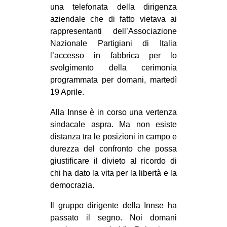
una telefonata della dirigenza
EVENTI
aziendale che di fatto vietava ai
rappresentanti dell’Associazione
in
Nazionale Partigiani di Italia
l’accesso in fabbrica per lo
Fb
svolgimento della cerimonia
programmata per domani, martedì
tw
19 Aprile.
bsky
Alla Innse è in corso una vertenza
sindacale aspra. Ma non esiste
ms
distanza tra le posizioni in campo e
durezza del confronto che possa
SEARCH
giustificare il divieto al ricordo di
chi ha dato la vita per la libertà e la
democrazia.
Il gruppo dirigente della Innse ha
passato il segno. Noi domani