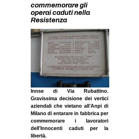
MILANO
commemorare gli
operai caduti nella
MOBILITAZIONI
Resistenza
SPAZI
SPORT POPOLARE
MOVIMENTI
AMBIENTE
ANTIFASCISMO
DIRITTO ALL’ABITARE
GENERI
Innse di Via Rubattino.
Gravissima decisione dei vertici
MIGRAZIONI
aziendali che vietano all’Anpi di
PRECARIATO
Milano di entarare in fabbrica per
commemorare i lavoratori
REPRESSIONE
dell’Innocenti caduti per la
STUDENTI
libertà.