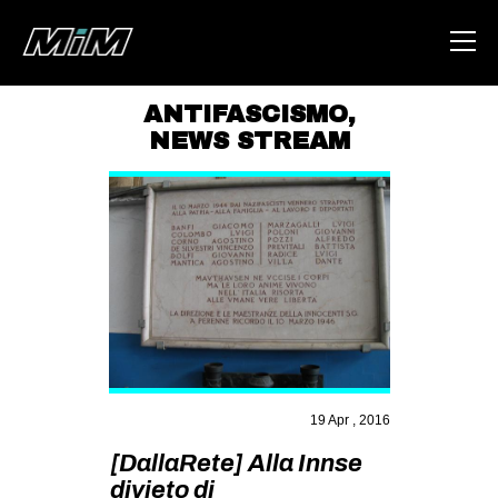
ANTIFASCISMO
,
NEWS STREAM
HOME
ABOUT
AREA
DEGENERAZIONE
GAZA FREESTYLE
CSOA LAMBRETTA
MSM
19 Apr , 2016
STUDENTI TSUNAMI
[DallaRete] Alla Innse
ZAM
divieto di