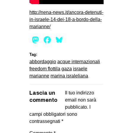
http://nena-news.it/ancora-detenuti-
in-israele-14-dei-18-a-bordo-della-
marianne/
Mastodon
Facebook
Bluesky
Tag:
abbordaggio
acque internazionali
freedom flottila
gaza
israele
marianne
marina israleliana
Lascia un
Il tuo indirizzo
commento
email non sarà
pubblicato.
I
campi obbligatori sono
contrassegnati
*