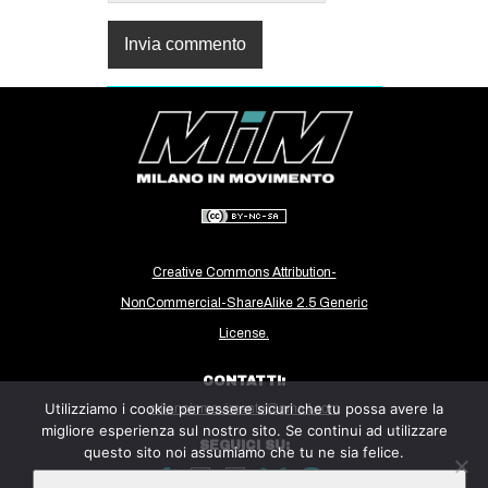
Creative Commons Attribution-
NonCommercial-ShareAlike 2.5 Generic
License.
CONTATTI:
Utilizziamo i cookie per essere sicuri che tu possa avere la
milanoinmovimento@gmail.com
migliore esperienza sul nostro sito. Se continui ad utilizzare
SEGUICI SU:
questo sito noi assumiamo che tu ne sia felice.