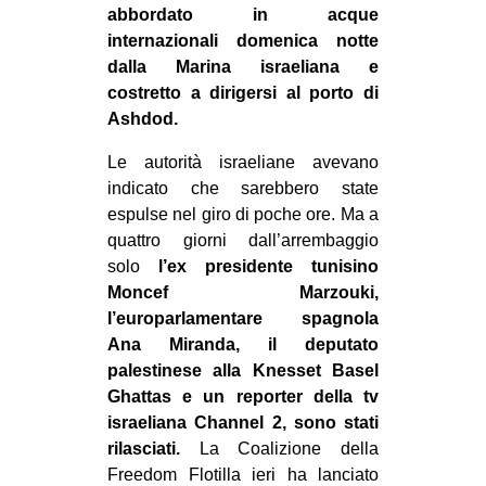
abbordato in acque
CULTURE
internazionali domenica notte
ARTE
dalla Marina israeliana e
costretto a dirigersi al porto di
CINEMA
Ashdod.
MANIFESTI
Le autorità israeliane avevano
MUSICA
indicato che sarebbero state
RECENSIONI
espulse nel giro di poche ore. Ma a
quattro giorni dall’arrembaggio
INTERNAZIONALE
solo
l’ex presidente tunisino
AFRICA
Moncef Marzouki,
l’europarlamentare spagnola
AMERICHE
Ana Miranda, il deputato
ESTREMO ORIENTE
palestinese alla Knesset Basel
Ghattas e un reporter della tv
EUROPA
israeliana Channel 2, sono stati
MEDIO ORIENTE
rilasciati.
La Coalizione della
MONDO
Freedom Flotilla ieri ha lanciato