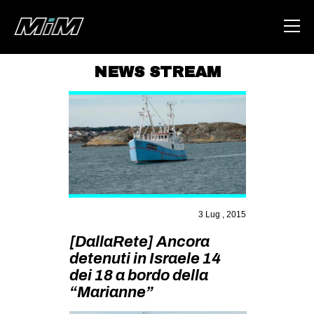
NEWS STREAM
HOME
ABOUT
AREA
DEGENERAZIONE
GAZA FREESTYLE
3 Lug , 2015
CSOA LAMBRETTA
[DallaRete] Ancora
MSM
detenuti in Israele 14
STUDENTI TSUNAMI
dei 18 a bordo della
“Marianne”
ZAM