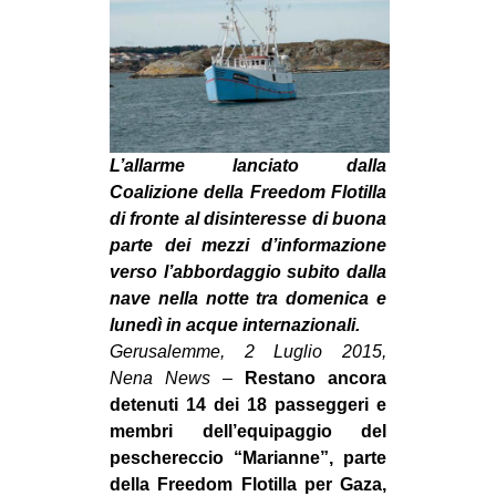
MILANO
MOBILITAZIONI
SPAZI
SPORT POPOLARE
L’allarme lanciato dalla
MOVIMENTI
Coalizione della Freedom Flotilla
AMBIENTE
di fronte al disinteresse di buona
parte dei mezzi d’informazione
ANTIFASCISMO
verso l’abbordaggio subito dalla
DIRITTO ALL’ABITARE
nave nella notte tra domenica e
GENERI
lunedì in acque internazionali.
Gerusalemme, 2 Luglio 2015,
MIGRAZIONI
Nena News
–
Restano ancora
PRECARIATO
detenuti 14 dei 18 passeggeri e
membri dell’equipaggio del
REPRESSIONE
peschereccio “Marianne”, parte
STUDENTI
della Freedom Flotilla per Gaza,