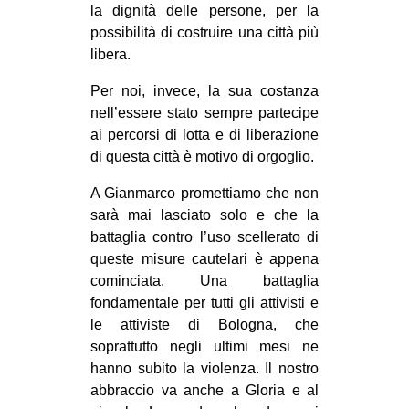
la dignità delle persone, per la
EVENTI
possibilità di costruire una città più
libera.
in
Per noi, invece, la sua costanza
Fb
nell’essere stato sempre partecipe
ai percorsi di lotta e di liberazione
tw
di questa città è motivo di orgoglio.
bsky
A Gianmarco promettiamo che non
sarà mai lasciato solo e che la
ms
battaglia contro l’uso scellerato di
queste misure cautelari è appena
SEARCH
cominciata. Una battaglia
fondamentale per tutti gli attivisti e
le attiviste di Bologna, che
soprattutto negli ultimi mesi ne
hanno subito la violenza. Il nostro
abbraccio va anche a Gloria e al