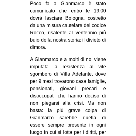
Poco fa a Gianmarco è stato
CULTURE
comunicato che entro le 19.00
ARTE
dovrà lasciare Bologna, costretto
da una misura cautelare del codice
CINEMA
Rocco, risalente al ventennio più
MANIFESTI
buio della nostra storia: il divieto di
dimora.
MUSICA
RECENSIONI
A Gianmarco e a molti di noi viene
imputata la resistenza al vile
INTERNAZIONALE
sgombero di Villa Adelante, dove
AFRICA
per 9 mesi trovarono casa famiglie,
pensionati, giovani precari e
AMERICHE
disoccupati che hanno deciso di
ESTREMO ORIENTE
non piegarsi alla crisi. Ma non
basta: la più grave colpa di
EUROPA
Gianmarco sarebbe quella di
MEDIO ORIENTE
essere sempre presente in ogni
MONDO
luogo in cui si lotta per i diritti, per