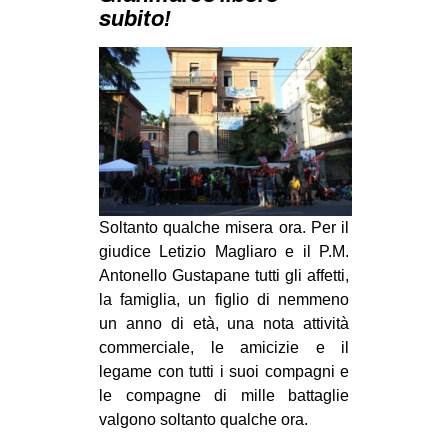
MILANO
subito!
MOBILITAZIONI
SPAZI
SPORT POPOLARE
MOVIMENTI
AMBIENTE
ANTIFASCISMO
Soltanto qualche misera ora. Per il
giudice Letizio Magliaro e il P.M.
DIRITTO ALL’ABITARE
Antonello Gustapane tutti gli affetti,
GENERI
la famiglia, un figlio di nemmeno
un anno di età, una nota attività
MIGRAZIONI
commerciale, le amicizie e il
PRECARIATO
legame con tutti i suoi compagni e
REPRESSIONE
le compagne di mille battaglie
valgono soltanto qualche ora.
STUDENTI