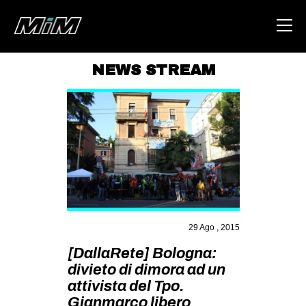
NEWS STREAM
HOME
ABOUT
AREA
DEGENERAZIONE
GAZA FREESTYLE
CSOA LAMBRETTA
29 Ago , 2015
MSM
[DallaRete] Bologna:
STUDENTI TSUNAMI
divieto di dimora ad un
attivista del Tpo.
ZAM
Gianmarco libero