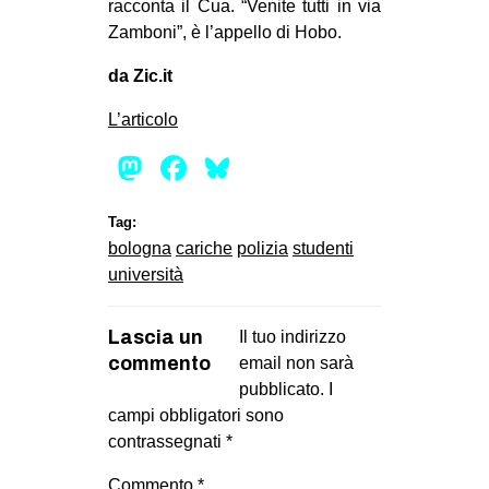
racconta il Cua. “Venite tutti in via
Zamboni”, è l’appello di Hobo.
da Zic.it
L’articolo
Mastodon
Facebook
Bluesky
Tag:
bologna
cariche
polizia
studenti
università
Lascia un
Il tuo indirizzo
commento
email non sarà
pubblicato.
I
campi obbligatori sono
contrassegnati
*
Commento
*