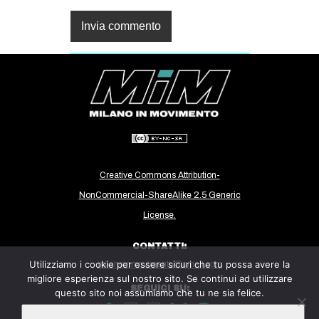
Creative Commons Attribution-
NonCommercial-ShareAlike 2.5 Generic
License.
CONTATTI:
Utilizziamo i cookie per essere sicuri che tu possa avere la
milanoinmovimento@gmail.com
migliore esperienza sul nostro sito. Se continui ad utilizzare
SEGUICI SU:
questo sito noi assumiamo che tu ne sia felice.