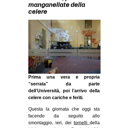
MILANO
manganellate della
celere
MOBILITAZIONI
SPAZI
SPORT POPOLARE
MOVIMENTI
AMBIENTE
ANTIFASCISMO
DIRITTO ALL’ABITARE
Prima una vera e propria
GENERI
“serrata” da parte
dell’Università, poi l’arrivo della
MIGRAZIONI
celere con cariche e feriti.
PRECARIATO
Questa la giornata che oggi sta
REPRESSIONE
facendo da seguito allo
STUDENTI
smontaggio, ieri, dei
tornelli
della