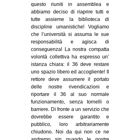
questo riuniti in assemblea e
EVENTI
abbiamo deciso di riaprire tutti e
tutte assieme la biblioteca di
in
discipline umanistiche! Vogliamo
che l’università si assuma le sue
Fb
responsabilità e agisca di
conseguenza! La nostra compatta
tw
volontà collettiva ha espresso un’
istanza chiara: il 36 deve restare
bsky
uno spazio libero ed accogliente! Il
ms
rettore deve assumere il portato
delle nostre rivendicazioni e
SEARCH
riportare il 36 al suo normale
funzionamento, senza tornelli o
barriere. Di fronte a un servizio che
dovrebbe essere garantito e
pubblico, loro arbitrariamente
chiudono. Noi da qui non ce ne
andremo sin quando le nostre