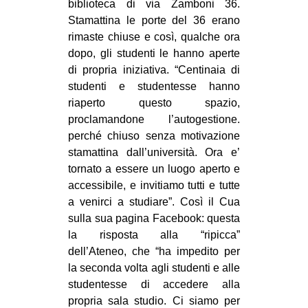
biblioteca di via Zamboni 36.
CULTURE
Stamattina le porte del 36 erano
rimaste chiuse e così, qualche ora
ARTE
dopo, gli studenti le hanno aperte
CINEMA
di propria iniziativa. “Centinaia di
MANIFESTI
studenti e studentesse hanno
riaperto questo spazio,
MUSICA
proclamandone l’autogestione.
RECENSIONI
perché chiuso senza motivazione
stamattina dall’università. Ora e’
INTERNAZIONALE
tornato a essere un luogo aperto e
AFRICA
accessibile, e invitiamo tutti e tutte
a venirci a studiare”. Così il Cua
AMERICHE
sulla sua pagina Facebook: questa
ESTREMO ORIENTE
la risposta alla “ripicca”
dell’Ateneo, che “ha impedito per
EUROPA
la seconda volta agli studenti e alle
MEDIO ORIENTE
studentesse di accedere alla
MONDO
propria sala studio. Ci siamo per