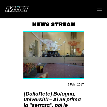
NEWS STREAM
HOME
ABOUT
AREA
DEGENERAZIONE
GAZA FREESTYLE
CSOA LAMBRETTA
MSM
9 Feb , 2017
STUDENTI TSUNAMI
[DallaRete] Bologna,
università – Al 36 prima
ZAM
la “serrata”, poi le