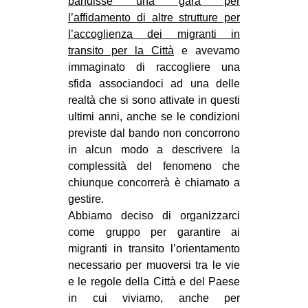
bandisse una gara per
CULTURE
l’affidamento di altre strutture per
l’accoglienza dei migranti in
ARTE
transito per la Città
e avevamo
CINEMA
immaginato di raccogliere una
sfida associandoci ad una delle
MANIFESTI
realtà che si sono attivate in questi
MUSICA
ultimi anni, anche se le condizioni
RECENSIONI
previste dal bando non concorrono
in alcun modo a descrivere la
INTERNAZIONALE
complessità del fenomeno che
AFRICA
chiunque concorrerà è chiamato a
gestire.
AMERICHE
Abbiamo deciso di organizzarci
ESTREMO ORIENTE
come gruppo per garantire ai
migranti in transito l’orientamento
EUROPA
necessario per muoversi tra le vie
MEDIO ORIENTE
e le regole della Città e del Paese
in cui viviamo, anche per
MONDO