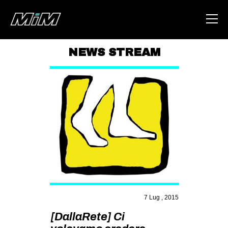
NEWS STREAM
HOME
ABOUT
AREA
DEGENERAZIONE
GAZA FREESTYLE
CSOA LAMBRETTA
MSM
STUDENTI TSUNAMI
7 Lug , 2015
ZAM
[DallaRete] Ci