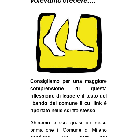
volevamo credere….
MILANO
MOBILITAZIONI
SPAZI
SPORT POPOLARE
MOVIMENTI
AMBIENTE
ANTIFASCISMO
DIRITTO ALL’ABITARE
Consigliamo per una maggiore
comprensione di questa
GENERI
riflessione di leggere il testo del
MIGRAZIONI
bando del comune il cui link è
PRECARIATO
riportato nello scritto stesso.
REPRESSIONE
Abbiamo atteso quasi un mese
prima che il Comune di Milano
STUDENTI