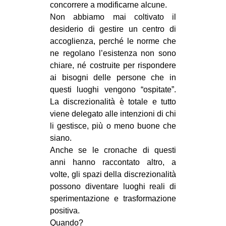
concorrere a modificarne alcune.
EVENTI
Non abbiamo mai coltivato il
desiderio di gestire un centro di
in
accoglienza, perché le norme che
ne regolano l’esistenza non sono
Fb
chiare, né costruite per rispondere
ai bisogni delle persone che in
tw
questi luoghi vengono “ospitate”.
La discrezionalità è totale e tutto
bsky
viene delegato alle intenzioni di chi
li gestisce, più o meno buone che
ms
siano.
SEARCH
Anche se le cronache di questi
anni hanno raccontato altro, a
volte, gli spazi della discrezionalità
possono diventare luoghi reali di
sperimentazione e trasformazione
positiva.
Quando?