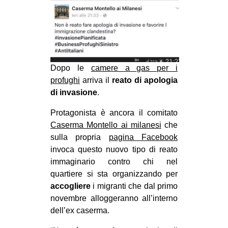
MILANO
MOBILITAZIONI
SPAZI
SPORT POPOLARE
Dopo le
camere a gas per i
MOVIMENTI
profughi
arriva il
reato di apologia
di invasione
.
AMBIENTE
Protagonista è ancora il comitato
ANTIFASCISMO
Caserma Montello ai milanesi
che
DIRITTO ALL’ABITARE
sulla propria
pagina Facebook
GENERI
invoca questo nuovo tipo di reato
immaginario contro chi nel
MIGRAZIONI
quartiere si sta organizzando per
PRECARIATO
accogliere
i migranti che dal primo
novembre alloggeranno all’interno
REPRESSIONE
dell’ex caserma.
STUDENTI