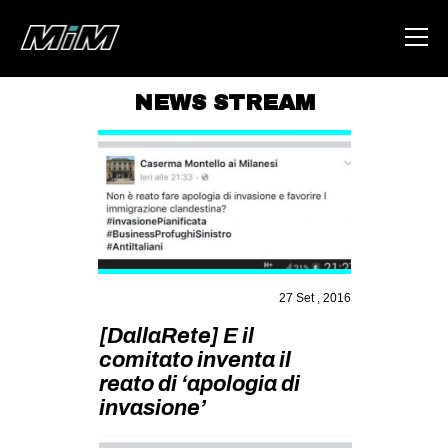
NEWS STREAM
HOME
ABOUT
AREA
DEGENERAZIONE
GAZA FREESTYLE
27 Set , 2016
CSOA LAMBRETTA
[DallaRete] E il
MSM
comitato inventa il
reato di ‘apologia di
STUDENTI TSUNAMI
invasione’
ZAM