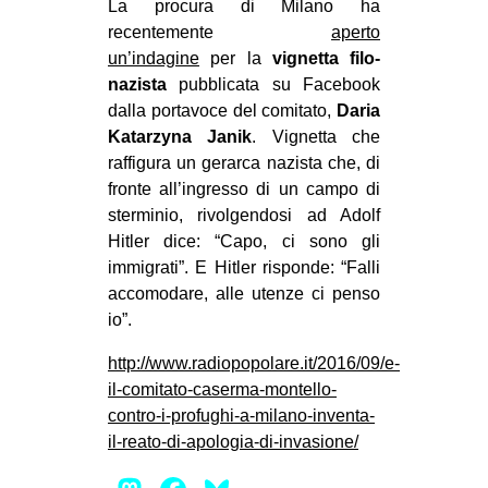
La procura di Milano ha
recentemente
aperto
un’indagine
per la
vignetta filo-
nazista
pubblicata su Facebook
dalla portavoce del comitato,
Daria
Katarzyna Janik
. Vignetta che
raffigura un gerarca nazista che, di
fronte all’ingresso di un campo di
sterminio, rivolgendosi ad Adolf
Hitler dice: “Capo, ci sono gli
immigrati”. E Hitler risponde: “Falli
accomodare, alle utenze ci penso
io”.
http://www.radiopopolare.it/2016/09/e-
il-comitato-caserma-montello-
contro-i-profughi-a-milano-inventa-
il-reato-di-apologia-di-invasione/