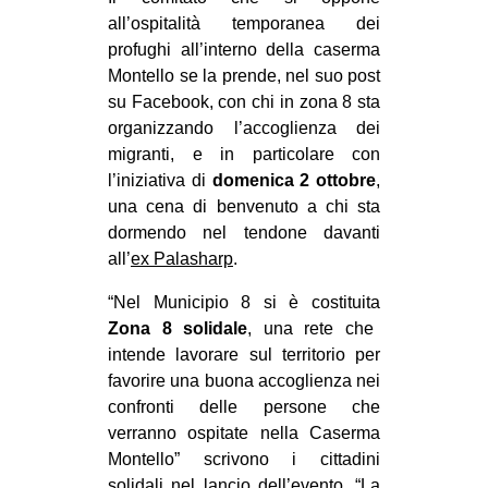
all’ospitalità temporanea dei
EVENTI
profughi all’interno della caserma
Montello se la prende, nel suo post
in
su Facebook, con chi in zona 8 sta
Fb
organizzando l’accoglienza dei
migranti, e in particolare con
tw
l’iniziativa di
domenica 2 ottobre
,
una cena di benvenuto a chi sta
bsky
dormendo nel tendone davanti
all’
ex Palasharp
.
ms
“Nel Municipio 8 si è costituita
SEARCH
Zona 8 solidale
, una rete che
intende lavorare sul territorio per
favorire una buona accoglienza nei
confronti delle persone che
verranno ospitate nella Caserma
Montello” scrivono i cittadini
solidali nel lancio dell’evento. “La