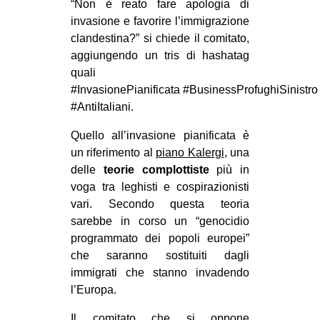
“Non è reato fare apologia di
CULTURE
invasione e favorire l’immigrazione
clandestina?” si chiede il comitato,
ARTE
aggiungendo un tris di hashatag
CINEMA
quali
MANIFESTI
#InvasionePianificata #BusinessProfughiSinistro
#AntiItaliani.
MUSICA
Quello all’invasione pianificata è
RECENSIONI
un riferimento al
piano Kalergi
, una
INTERNAZIONALE
delle
teorie complottiste
più in
voga tra leghisti e cospirazionisti
AFRICA
vari. Secondo questa teoria
AMERICHE
sarebbe in corso un “genocidio
ESTREMO ORIENTE
programmato dei popoli europei”
che saranno sostituiti dagli
EUROPA
immigrati che stanno invadendo
MEDIO ORIENTE
l’Europa.
MONDO
Il comitato che si oppone